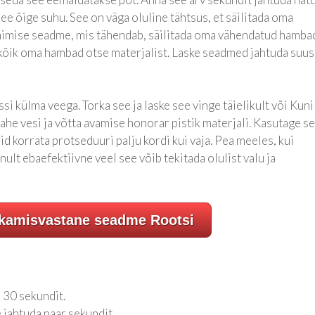
 see õige suhu. See on väga oluline tähtsus, et säilitada oma
mimise seadme, mis tähendab, säilitada oma vähendatud hamba
kõik oma hambad otse materjalist. Laske seadmed jahtuda suus
ssi külma veega. Torka see ja laske see vinge täielikult või Kuni
ahe vesi ja võtta avamise honorar pistik materjali. Kasutage s
õid korrata protseduuri palju kordi kui vaja. Pea meeles, kui
ainult ebaefektiivne veel see võib tekitada olulist valu ja
kamisvastane seadme Rootsi
 30 sekundit.
 jahtuda paar sekundit.