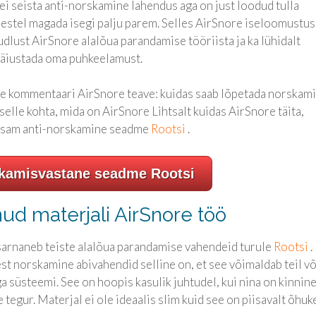
 seista anti-norskamine lahendus aga on just loodud tulla
estel magada isegi palju parem. Selles AirSnore iseloomustus
udlust AirSnore alalõua parandamise tööriista ja ka lühidalt
 täiustada oma puhkeelamust.
e kommentaari AirSnore teave: kuidas saab lõpetada norskam
 selle kohta, mida on AirSnore Lihtsalt kuidas AirSnore täita,
husam anti-norskamine seadme
Rootsi
.
kamisvastane seadme Rootsi
ud materjali AirSnore töö
 sarnaneb teiste alalõua parandamise vahendeid turule
Rootsi
.
est norskamine abivahendid selline on, et see võimaldab teil võ
süsteemi. See on hoopis kasulik juhtudel, kui nina on kinnine
 tegur. Materjal ei ole ideaalis slim kuid see on piisavalt õhuke