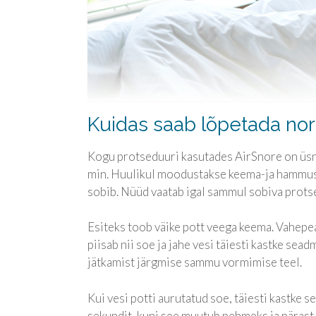
Kuidas saab lõpetada no
Kogu protseduuri kasutades AirSnore on üsna 
min. Huulikul moodustakse keema-ja hammust
sobib. Nüüd vaatab igal sammul sobiva protse
Esiteks toob väike pott veega keema. Vahepeal
piisab nii soe ja jahe vesi täiesti kastke sea
jätkamist järgmise sammu vormimise teel.
Kui vesi potti aurutatud soe, täiesti kastke
sekundit, kuni see muutub pehmeks ja pärast 