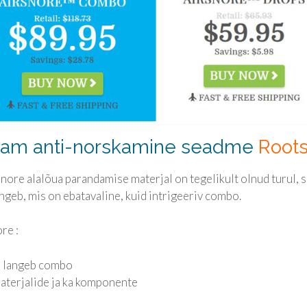
usam anti-norskamine seadme
Roots
ore alalõua parandamise materjal on tegelikult olnud turul, s
geb, mis on ebatavaline, kuid intrigeeriv combo.
re :
d langeb combo
aterjalide ja ka komponente