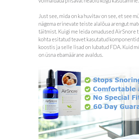
võimaldada piisavat heaolu kogu kasutamine.
Just see, mida on ka huvitav on see, et see 
nägema erinevate teiste alalõua arengut mater
täitmist. Kuigi me leida omadused AirSnore t
kohta esitatud teavet kasutatud komponentide
koostis ja selle lisad on lubatud FDA. Kuid m
on üsna ebamäärane avaldus.