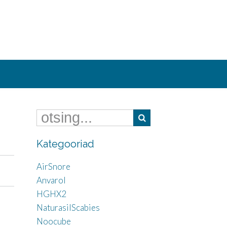
Kategooriad
AirSnore
Anvarol
HGHX2
NaturasilScabies
Noocube