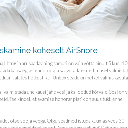
rskamine koheselt AirSnore
lihtne ja arusaadav ning samuti on vaja võtta ainult 5 kuni 10
ada kaasaegse tehnoloogia saavutada eritellimusel valmista
duuri, alates hetkest, kui Unbox seade on hetkel valmis kasut
 valmistada ühe kausi jahe vesi ja ka loodud kõrvale. Seal on v
dmeid. Tee kindel, et avamise honorar pistik on suus tükk enne
 seadet otse sooja veega. Olgu seadmed istuda kuumas vees 30
seda see eemaldatakse pot. Anna see arv sekundit jahtuda natu