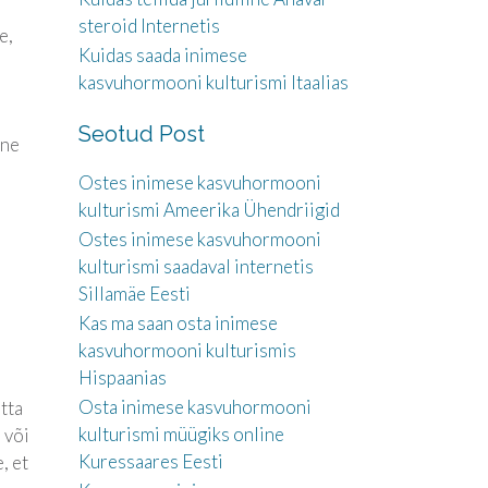
steroid Internetis
e,
Kuidas saada inimese
kasvuhormooni kulturismi Itaalias
Seotud Post
ine
Ostes inimese kasvuhormooni
kulturismi Ameerika Ühendriigid
Ostes inimese kasvuhormooni
kulturismi saadaval internetis
Sillamäe Eesti
Kas ma saan osta inimese
kasvuhormooni kulturismis
Hispaanias
Osta inimese kasvuhormooni
tta
kulturismi müügiks online
 või
Kuressaares Eesti
, et