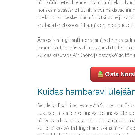
ninasõõrmete all enne magamaminekut. Nad ei
norskamisvastane huulik ja võimaldavad inim
me kindlasti keskenduda funktsioone ja ka jõ
arutada läheb koos tilka, mis on mõeldud, et
Ära osta mingit anti-norskamine Enne seadm
loomulikult ka püsivalt, mis annab teile infot
kuidas kasutada AirSnore ja ostes kõige tõ
Osta Nors
Kuidas hambaravi ülejään
Seade ja disaini tegevuse AirSnore suu tükk
Just see, mida teeb erinevate erinevalt teist
hinge kaudu suus kasutades hingamine auguga 
kui te ei saa võtta hinge kaudu oma nina teiste