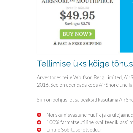
Tellimise üks kõige tõh
Arvestades teile Wolfson Berg Limited, AirSn
2016. See on edendada koos AirSnore une lan
Siin on põhjus, et sa peaksid kasutama AirSno
Norskamisvastane huulik ja ka ülejäänu
100% farmatseutiline kvaliteediklassi m
Lihtne Sobitusprotseduuri