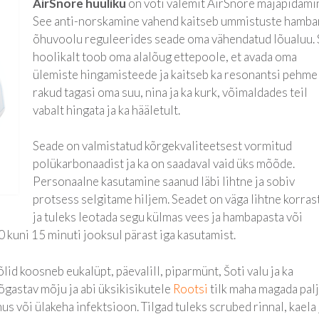
AirSnore huuliku
on võti valemit AirSnore majapidami
See anti-norskamine vahend kaitseb ummistuste hamba
õhuvoolu reguleerides seade oma vähendatud lõualuu.
hoolikalt toob oma alalõug ettepoole, et avada oma
ülemiste hingamisteede ja kaitseb ka resonantsi pehme
rakud tagasi oma suu, nina ja ka kurk, võimaldades teil
vabalt hingata ja ka hääletult.
Seade on valmistatud kõrgekvaliteetsest vormitud
polükarbonaadist ja ka on saadaval vaid üks mõõde.
Personaalne kasutamine saanud läbi lihtne ja sobiv
protsess selgitame hiljem. Seadet on väga lihtne korras
ja tuleks leotada segu külmas vees ja hambapasta või
uni 15 minuti jooksul pärast iga kasutamist.
id koosneb eukalüpt, päevalill, piparmünt, Šoti valu ja ka
õgastav mõju ja abi üksikisikutele
Rootsi
tilk maha magada pal
nus või ülakeha infektsioon. Tilgad tuleks scrubed rinnal, kaela 