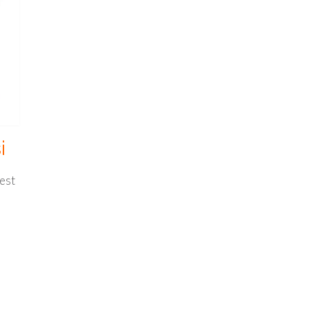
i
est