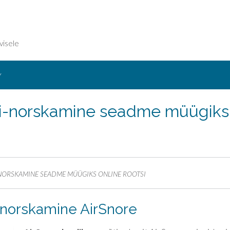
visele
Y
ti-norskamine seadme müügiks
NORSKAMINE SEADME MÜÜGIKS ONLINE ROOTSI
norskamine AirSnore