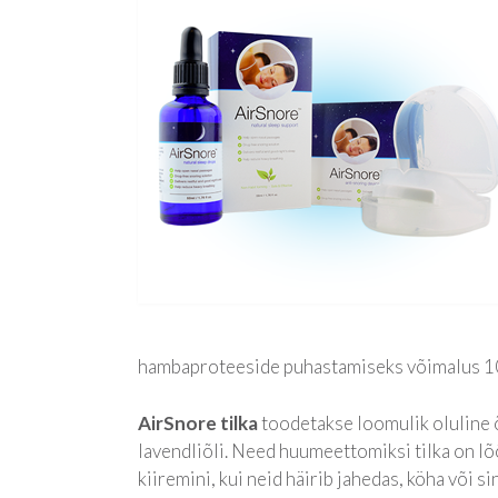
hambaproteeside puhastamiseks võimalus 10 k
AirSnore tilka
toodetakse loomulik oluline õl
lavendliõli. Need huumeettomiksi tilka on lõ
kiiremini, kui neid häirib jahedas, köha või si