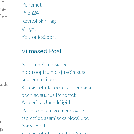
ne.
Penomet
ravi
Phen24
 See
Revitol Skin Tag
VTight
YoutonicsSport
Viimased Post
NooCube’i ülevaated:
nootroopikumid aju võimsuse
suurendamiseks
tada
Kuidas tellida toote suurendada
peenise suurus Penomet
Ameerika Ühendriigid
Parim koht aju võimendavate
tablettide saamiseks NooCube
ju
Narva Eesti
ja
Kuidas tellida juriidiline Anavar