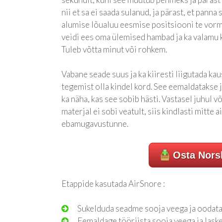
nii et sa ei saada sulanud, ja pärast, et panna
alumise lõualuu eesmise positsiooni te vor
veidi ees oma ülemised hambad ja ka valamu 
Tuleb võtta minut või rohkem.
Vabane seade suus ja ka kiiresti liigutada kau
tegemist olla kindel kord. See eemaldatakse j
ka näha, kas see sobib hästi. Vastasel juhul v
materjal ei sobi veatult, siis kindlasti mitte 
ebamugavustunne.
Osta Nors
Etappide kasutada AirSnore :
Sukelduda seadme sooja veega ja oodata
Eemaldage tööriista sooja veega ja laske