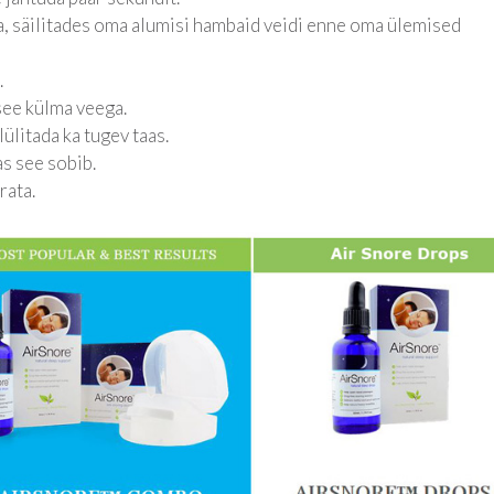
, säilitades oma alumisi hambaid veidi enne oma ülemised
.
see külma veega.
lülitada ka tugev taas.
as see sobib.
rata.