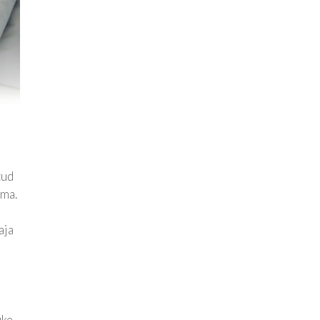
tud
ama.
aja
ke,