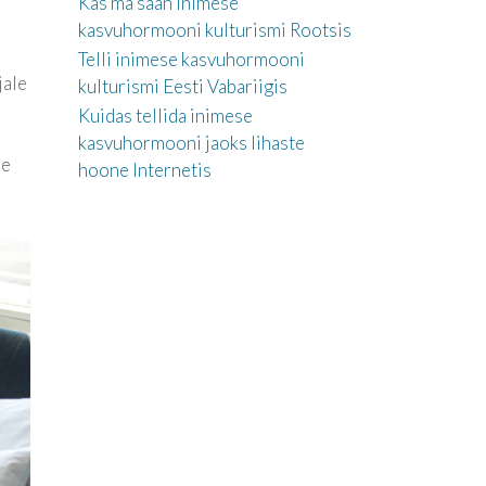
Kas ma saan inimese
kasvuhormooni kulturismi Rootsis
Telli inimese kasvuhormooni
jale
kulturismi Eesti Vabariigis
Kuidas tellida inimese
kasvuhormooni jaoks lihaste
ee
hoone Internetis