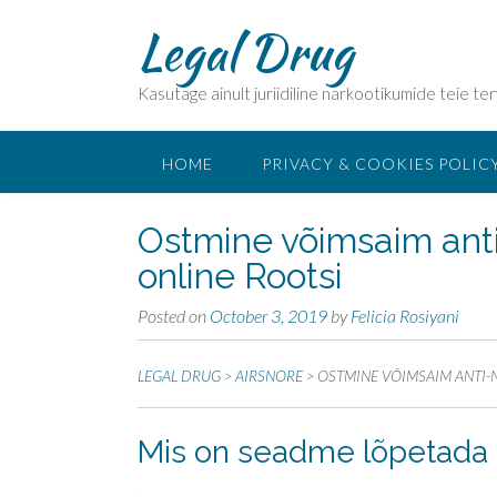
Legal Drug
Kasutage ainult juriidiline narkootikumide teie ter
HOME
PRIVACY & COOKIES POLIC
Ostmine võimsaim an
online Rootsi
Posted on
October 3, 2019
by
Felicia Rosiyani
LEGAL DRUG
>
AIRSNORE
>
OSTMINE VÕIMSAIM ANTI-
Mis on seadme lõpetada 