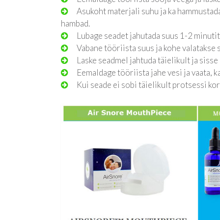
Asukoht materjali suhu ja ka hammustada
hambad.
Lubage seadet jahutada suus 1-2 minutit
Vabane tööriista suus ja kohe valatakse 
Laske seadmel jahtuda täielikult ja sisse 
Eemaldage tööriista jahe vesi ja vaata, k
Kui seade ei sobi täielikult protsessi kor