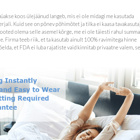
müüakse koos ülejäänud langeb, mis ei ole midagi me kasutada
jali. Kuid see on põnev põhimõtet ja tilka ei kaasa tavakasuta
ooted olema selle asemel kõrge, me ei ole täiesti rahul summa
. Firma teeb riik, et ta kasutab ainult 100% ravimitega hinne
õelda, et FDA ei luba rajatiste vaid kinnitab privaatne valem, s