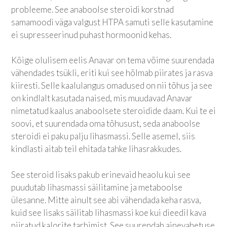
probleeme. See anaboolse steroidi korstnad
samamoodi väga valgust HTPA samuti selle kasutamine
ei supresseerinud puhast hormoonid kehas.
Kõige olulisem eelis Anavar on tema võime suurendada
vähendades tsükli, eriti kui see hõlmab piirates ja rasva
kiiresti. Selle kaalulangus omadused on nii tõhus ja see
on kindlalt kasutada naised, mis muudavad Anavar
nimetatud kaalus anaboolsete steroidide daam. Kui te ei
soovi, et suurendada oma tõhusust, seda anaboolse
steroidi ei paku palju lihasmassi. Selle asemel, siis
kindlasti aitab teil ehitada tahke lihasrakkudes.
See steroid lisaks pakub erinevaid heaolu kui see
puudutab lihasmassi säilitamine ja metaboolse
ülesanne. Mitte ainult see abi vähendada keha rasva,
kuid see lisaks säilitab lihasmassi koe kui dieedil kava
piiratud kalorite tarbimist. See suurendab ainevahetuse