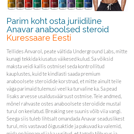
Parim koht osta juriidiline
Anavar anaboolsed steroid
Kuressaare Eesti
Tellides Anvarol, peate vältida Underground Labs, mitte
kunagi tekkida kiusatus väikesed kulud. Sa võiksid
maksta veidi kallis ostmisel seda kontrollitud
kauplustes, kuid te kindlasti saada premium
anaboolsete steroidide korstnad, et mitte ainult teile
väga parimaid tulemusi veel ka turvaline ka. Sa pead
lisaks arvesse usaldusväärsust ostmise. Teie andmed,
mõnel rahvaste ostes anaboolsete steroidide mustal
turul on keelatud. Breaking see suunis võib viia vangi.
Seega siis tuleb lihtsalt omandada Anavar seaduslikest
turul, mis vastavad õigusaktide ja pakuvad ka valemid,
mida on hinnanud ja ka uuritud, et tagada tõhusus ja