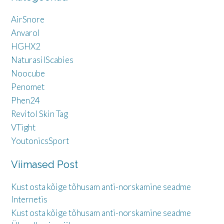
AirSnore
Anvarol
HGHX2
NaturasilScabies
Noocube
Penomet
Phen24
Revitol Skin Tag
VTight
YoutonicsSport
Viimased Post
Kust osta kõige tõhusam anti-norskamine seadme
Internetis
Kust osta kõige tõhusam anti-norskamine seadme