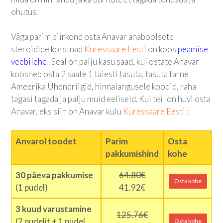
ohutus.
Väga parim piirkond osta Anavar anaboolsete
steroidide korstnad
Kuressaare Eesti
on koos
peamise
veebilehe
. Seal on palju kasu saad, kui ostate Anavar
koosneb osta 2 saate 1 täiesti tasuta, tasuta tarne
Ameerika Ühendriigid, hinnalangusele koodid, raha
tagasi tagada ja palju muid eeliseid. Kui teil on huvi osta
Anavar, eks siin on Anavar kulu
Kuressaare Eesti
:
Anvarol toodet
Parim
Osta
pakkumishind
kohe
30 päeva pakkumise
64.80€
Osta kohe
(1 pudel)
41.92€
3 kuud varustamine
125.76€
(2 pudelit + 1 pudel
Osta kohe