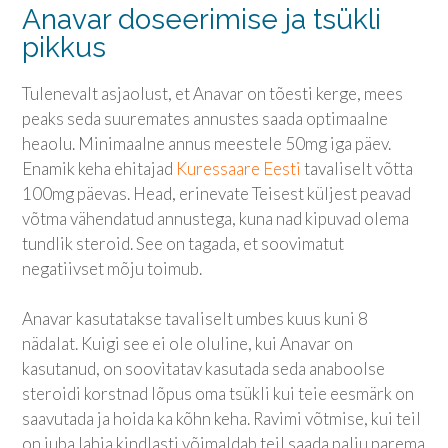
Anavar doseerimise ja tsükli
pikkus
Tulenevalt asjaolust, et Anavar on tõesti kerge, mees
peaks seda suuremates annustes saada optimaalne
heaolu. Minimaalne annus meestele 50mg iga päev.
Enamik keha ehitajad
Kuressaare Eesti
tavaliselt võtta
100mg päevas. Head, erinevate Teisest küljest peavad
võtma vähendatud annustega, kuna nad kipuvad olema
tundlik steroid. See on tagada, et soovimatut
negatiivset mõju toimub.
Anavar kasutatakse tavaliselt umbes kuus kuni 8
nädalat. Kuigi see ei ole oluline, kui Anavar on
kasutanud, on soovitatav kasutada seda anaboolse
steroidi korstnad lõpus oma tsükli kui teie eesmärk on
saavutada ja hoida ka kõhn keha. Ravimi võtmise, kui teil
on juba lahja kindlasti võimaldab teil saada palju parema