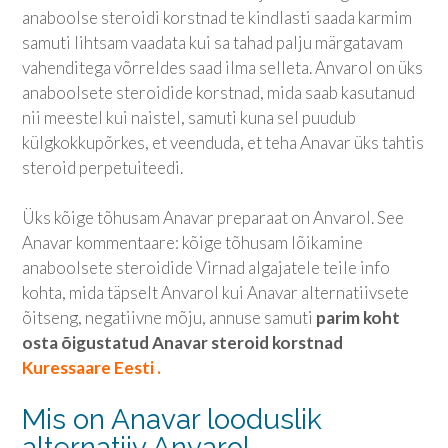
anaboolse steroidi korstnad te kindlasti saada karmim
samuti lihtsam vaadata kui sa tahad palju märgatavam
vahenditega võrreldes saad ilma selleta. Anvarol on üks
anaboolsete steroidide korstnad, mida saab kasutanud
nii meestel kui naistel, samuti kuna sel puudub
külgkokkupõrkes, et veenduda, et teha Anavar üks tahtis
steroid perpetuiteedi.
Üks kõige tõhusam Anavar preparaat on Anvarol. See
Anavar kommentaare: kõige tõhusam lõikamine
anaboolsete steroidide Virnad algajatele teile info
kohta, mida täpselt Anvarol kui Anavar alternatiivsete
õitseng, negatiivne mõju, annuse samuti
parim koht
osta õigustatud Anavar steroid korstnad
Kuressaare Eesti .
Mis on Anavar looduslik
alternatiiv Anvarol