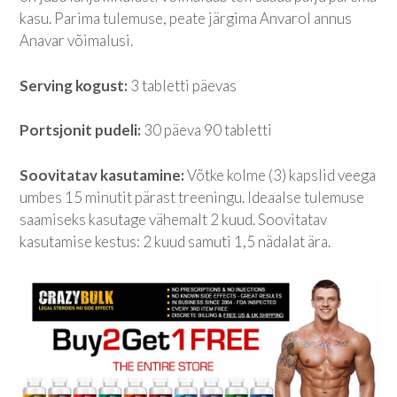
kasu. Parima tulemuse, peate järgima Anvarol annus
Anavar võimalusi.
Serving kogust:
3 tabletti päevas
Portsjonit pudeli:
30 päeva 90 tabletti
Soovitatav kasutamine:
Võtke kolme (3) kapslid veega
umbes 15 minutit pärast treeningu. Ideaalse tulemuse
saamiseks kasutage vähemalt 2 kuud. Soovitatav
kasutamise kestus: 2 kuud samuti 1,5 nädalat ära.