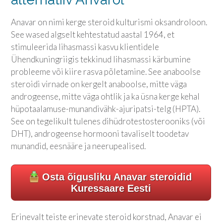
Anavar on nimi kerge steroid kulturismi oksandroloon.
See wased algselt kehtestatud aastal 1964, et
stimuleerida lihasmassi kasvu klientidele
Ühendkuningriigis tekkinud lihasmassi kärbumine
probleeme või kiire rasva põletamine. See anaboolse
steroidi virnade on kergelt anaboolse, mitte väga
androgeense, mitte väga ohtlik ja ka üsna kerge kehal
hüpotaalamuse-munandivähk-ajuripatsi-telg (HPTA).
See on tegelikult tulenes dihüdrotestosterooniks (või
DHT), androgeense hormooni tavaliselt toodetav
munandid, eesnääre ja neerupealised.
Osta õigusliku Anavar steroidid
Kuressaare Eesti
Erinevalt teiste erinevate steroid korstnad, Anavar ei