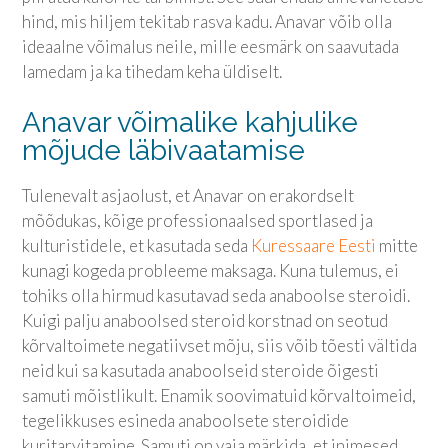
hind, mis hiljem tekitab rasva kadu. Anavar võib olla
ideaalne võimalus neile, mille eesmärk on saavutada
lamedam ja ka tihedam keha üldiselt.
Anavar võimalike kahjulike
mõjude läbivaatamise
Tulenevalt asjaolust, et Anavar on erakordselt
mõõdukas, kõige professionaalsed sportlased ja
kulturistidele, et kasutada seda
Kuressaare Eesti
mitte
kunagi kogeda probleeme maksaga. Kuna tulemus, ei
tohiks olla hirmud kasutavad seda anaboolse steroidi.
Kuigi palju anaboolsed steroid korstnad on seotud
kõrvaltoimete negatiivset mõju, siis võib tõesti vältida
neid kui sa kasutada anaboolseid steroide õigesti
samuti mõistlikult. Enamik soovimatuid kõrvaltoimeid,
tegelikkuses esineda anaboolsete steroidide
kuritarvitamine. Samuti on vaja märkida, et inimesed,