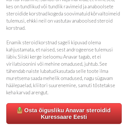
kes on tundlikud või tundlik ravimeid ja anaboolsete
steroidide korstnad kogeda soovimatuid kõrvaltoimeid
tulemusi, ehkki neil on vastutav anaboolsed steroid
korstnad.
Enamik steroid korstnad sageli kipuvad olema
kahjustamata, et naised, sest androgeense tulemusi
läbiv. Siiski kerge iseloomu Anavar tagab, et ei
virilatsioonini või mehine omadused, juhtub. See
tähendab naiste lubatud kasutada selle toote ilma
muretsema saada mehelik omadused, nagu sügavam
häälepaelad, kliitori suurenemine, samuti tõstetakse
keha karvad arengut.
Osta õigusliku Anavar steroidid
Kuressaare Eesti