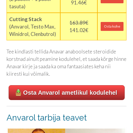
91.46€
tasuta)
Cutting Stack
163.89€
(Anvarol, Testo Max,
Osta kohe
141.02€
Winidrol, Clenbutrol)
Tee kindlasti tellida Anavar anaboolsete steroidide
korstnad ainult peamine kodulehel, et saada kõrge hinne
Anavar kirje ja saada ka oma fantaasiates keha nii
kiiresti kui võimalik.
Osta Anvarol ametlikul kodulehel
Anvarol tarbija teavet