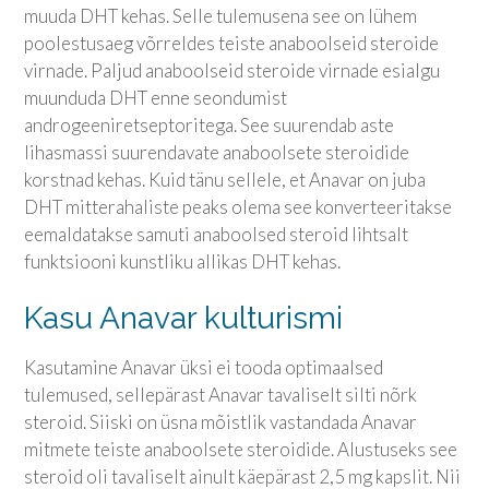
muuda DHT kehas. Selle tulemusena see on lühem
poolestusaeg võrreldes teiste anaboolseid steroide
virnade. Paljud anaboolseid steroide virnade esialgu
muunduda DHT enne seondumist
androgeeniretseptoritega. See suurendab aste
lihasmassi suurendavate anaboolsete steroidide
korstnad kehas. Kuid tänu sellele, et Anavar on juba
DHT mitterahaliste peaks olema see konverteeritakse
eemaldatakse samuti anaboolsed steroid lihtsalt
funktsiooni kunstliku allikas DHT kehas.
Kasu Anavar kulturismi
Kasutamine Anavar üksi ei tooda optimaalsed
tulemused, sellepärast Anavar tavaliselt silti nõrk
steroid. Siiski on üsna mõistlik vastandada Anavar
mitmete teiste anaboolsete steroidide. Alustuseks see
steroid oli tavaliselt ainult käepärast 2,5 mg kapslit. Nii