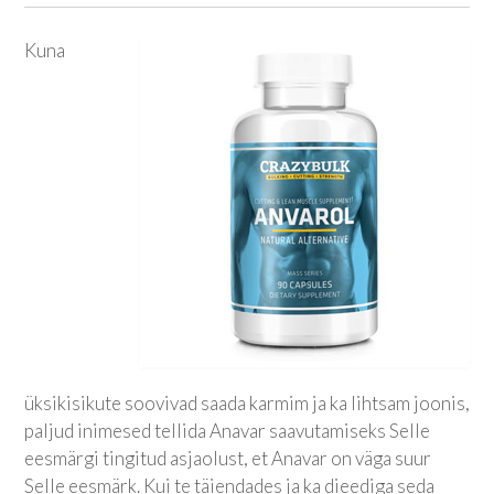
Kuna
üksikisikute soovivad saada karmim ja ka lihtsam joonis,
paljud inimesed tellida Anavar saavutamiseks Selle
eesmärgi tingitud asjaolust, et Anavar on väga suur
Selle eesmärk. Kui te täiendades ja ka dieediga seda