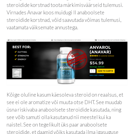
steroidide korstnad toota märkimisväärseid tulemusi.
Virnades Anavar koos muidugi II anaboolsete
steroidide korstnad, võid saavutada võimas tulemusi,
vaatamata väiksemate annustega.
Kõige oluline kasum käesoleva steroid on reaalsus, et
see ei ole aromatize või muuta otse DHT. See muudab
üsna riskivaba anaboolsete steroidide kasutada, ning
see võib samuti olla kasutanud nii meestel kui ka
naistel. See on tegelikult üks paar anaboolsete
steroidide, et daamid võiks kasutada ilma igasuguse