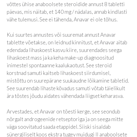
võttes ühise anaboolsete steroidide annust 8 tabletti
päevas, mis näitab, et 140 mg / nädalas, annab kindlasti
vähe tulemusi. See ei tähenda, Anavar ei ole tõhus.
Kui suurtes annustes või suuremat annust Anavar
tablette võetakse, on leidnud kinnitust, et Anavar aitab
edendada lihaskoest kasvu kiire, suurendades seega
lihaskoest mass ja ka keha make-up diagnoositud
inimestel spontaanne kaalukaotust. See steroid
korstnad samuti kaitseb lihaskoest siirdumisel,
mistõttu on suurepärane suukaudne lõikamine tabletid.
See suurendab lihaste kõvadus samuti võtab täielikult
ära tõstes jõudu aidates vähendada liigset keharasva.
Arvestades, et Anavar on tõesti kerge, see seondub
nõrgalt androgeenide retseptoriga ja on seega mitte
väga soovitatud saada etappidel. Siiski sisaldab
sünergiliselt koos ekstra tugev muidugi II anaboolsete