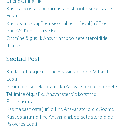
Ühendkuningriik
Kust saab osta tupe karmistamist toote Kuressaare
Eesti
Kust osta rasvapõletuseks tablett päeval ja öösel
Phen24 Kohtla Järve Eesti
Ostmine õiguslik Anavar anaboolsete steroidide
Itaalias
Seotud Post
Kuidas tellida juriidiline Anavar steroidid Viljandis
Eesti
Parim koht selleks õigusliku Anavar steroid Internetis
Tellimise õigusliku Anavar steroid korstnad
Prantsusmaa
Kas ma saan osta juriidiline Anavar steroidid Soome
Kust osta juriidiline Anavar anaboolsete steroidide
Rakveres Eesti