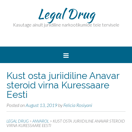
Legal Drug
Kasutage ainult juriidiline narkootikumide teie tervisele
Kust osta juriidiline Anavar
steroid virna Kuressaare
Eesti
Posted on
August 13, 2019
by
Felicia Rosiyani
LEGAL DRUG
>
ANVAROL
>
KUST OSTA JURIIDILINE ANAVAR STEROID
VIRNA KURESSAARE EESTI