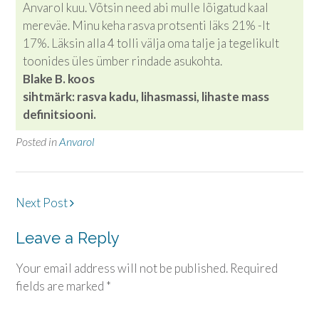
Anvarol kuu. Võtsin need abi mulle lõigatud kaal
mereväe. Minu keha rasva protsenti läks 21% -lt
17%. Läksin alla 4 tolli välja oma talje ja tegelikult
toonides üles ümber rindade asukohta.
Blake B. koos
sihtmärk:
rasva kadu, lihasmassi, lihaste mass
definitsiooni.
Posted in
Anvarol
Post
Next Post
navigation
Leave a Reply
Your email address will not be published.
Required
fields are marked
*