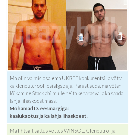
Ma olin valmis osalema UKBFF konkurentsi ja võtta
ka klenbuterooli esialgse aja. Pärast seda, ma võtan
lõikamine Stack abi mulle heita keharasva ja ka saada
lahja lihaskoest mass.
Mohamad D. eesmärgiga:
kaalukaotus ja ka lahja lihaskoest.
Ma lihtsalt sattus võttes WINSOL, Clenbutrol ja