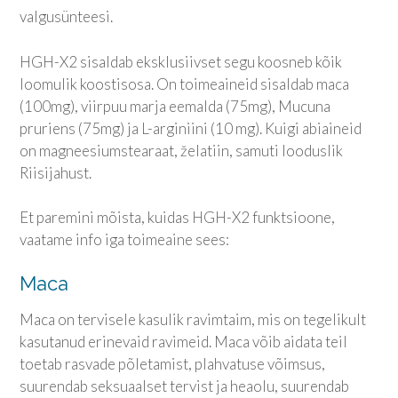
valgusünteesi.
HGH-X2 sisaldab eksklusiivset segu koosneb kõik
loomulik koostisosa. On toimeaineid sisaldab maca
(100mg), viirpuu marja eemalda (75mg), Mucuna
pruriens (75mg) ja L-arginiini (10 mg). Kuigi abiaineid
on magneesiumstearaat, želatiin, samuti looduslik
Riisijahust.
Et paremini mõista, kuidas HGH-X2 funktsioone,
vaatame info iga toimeaine sees:
Maca
Maca on tervisele kasulik ravimtaim, mis on tegelikult
kasutanud erinevaid ravimeid. Maca võib aidata teil
toetab rasvade põletamist, plahvatuse võimsus,
suurendab seksuaalset tervist ja heaolu, suurendab