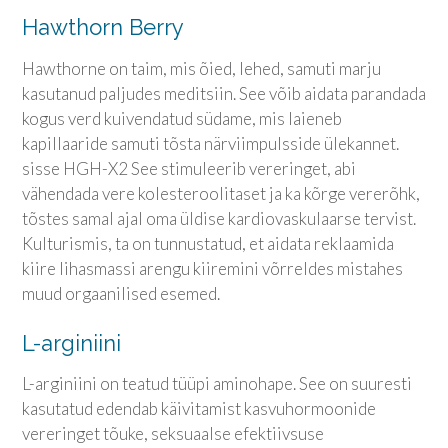
Hawthorn Berry
Hawthorne on taim, mis õied, lehed, samuti marju
kasutanud paljudes meditsiin. See võib aidata parandada
kogus verd kuivendatud südame, mis laieneb
kapillaaride samuti tõsta närviimpulsside ülekannet.
sisse HGH-X2 See stimuleerib vereringet, abi
vähendada vere kolesteroolitaset ja ka kõrge vererõhk,
tõstes samal ajal oma üldise kardiovaskulaarse tervist.
Kulturismis, ta on tunnustatud, et aidata reklaamida
kiire lihasmassi arengu kiiremini võrreldes mistahes
muud orgaanilised esemed.
L-arginiini
L-arginiini on teatud tüüpi aminohape. See on suuresti
kasutatud edendab käivitamist kasvuhormoonide
vereringet tõuke, seksuaalse efektiivsuse