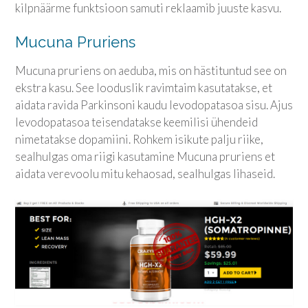
kilpnäärme funktsioon samuti reklaamib juuste kasvu.
Mucuna Pruriens
Mucuna pruriens on aeduba, mis on hästituntud see on
ekstra kasu. See looduslik ravimtaim kasutatakse, et
aidata ravida Parkinsoni kaudu levodopatasoa sisu. Ajus
levodopatasoa teisendatakse keemilisi ühendeid
nimetatakse dopamiini. Rohkem isikute palju riike,
sealhulgas oma riigi kasutamine Mucuna pruriens et
aidata verevoolu mitu kehaosad, sealhulgas lihaseid.