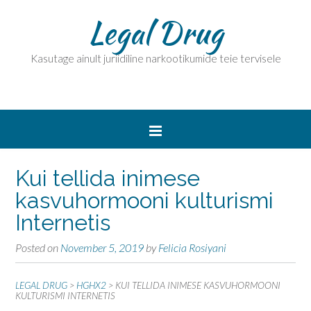
Legal Drug
Kasutage ainult juriidiline narkootikumide teie tervisele
Kui tellida inimese
kasvuhormooni kulturismi
Internetis
Posted on
November 5, 2019
by
Felicia Rosiyani
LEGAL DRUG
>
HGHX2
>
KUI TELLIDA INIMESE KASVUHORMOONI
KULTURISMI INTERNETIS