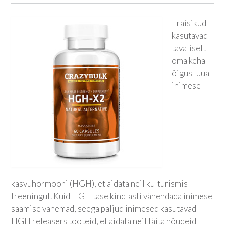
Eraisikud
kasutavad
tavaliselt
oma keha
õigus luua
inimese
kasvuhormooni (HGH), et aidata neil kulturismis
treeningut. Kuid HGH tase kindlasti vähendada inimese
saamise vanemad, seega paljud inimesed kasutavad
HGH releasers tooteid, et aidata neil täita nõudeid