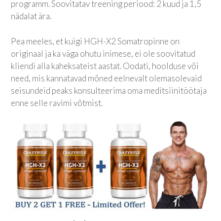
programm. Soovitatav treening periood: 2 kuud ja 1,5
nädalat ära.
Pea meeles, et kuigi HGH-X2 Somatropinne on
originaal ja ka väga ohutu inimese, ei ole soovitatud
kliendi alla kaheksateist aastat. Oodati, hoolduse või
need, mis kannatavad mõned eelnevalt olemasolevaid
seisundeid peaks konsulteerima oma meditsiinitöötaja
enne selle ravimi võtmist.