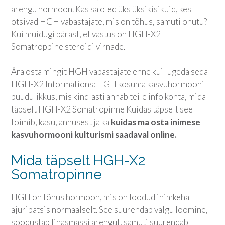
arengu hormoon. Kas sa oled üks üksikisikuid, kes
otsivad HGH vabastajate, mis on tõhus, samuti ohutu?
Kui muidugi pärast, et vastus on HGH-X2
Somatroppine steroidi virnade.
Ära osta mingit HGH vabastajate enne kui lugeda seda
HGH-X2 Informations: HGH kosuma kasvuhormooni
puudulikkus, mis kindlasti annab teile info kohta, mida
täpselt HGH-X2 Somatropinne Kuidas täpselt see
toimib, kasu, annusest ja ka
kuidas ma osta inimese
kasvuhormooni kulturismi saadaval online.
Mida täpselt HGH-X2
Somatropinne
HGH on tõhus hormoon, mis on loodud inimkeha
ajuripatsis normaalselt. See suurendab valgu loomine,
soodustab lihasmassi arengut, samuti suurendab