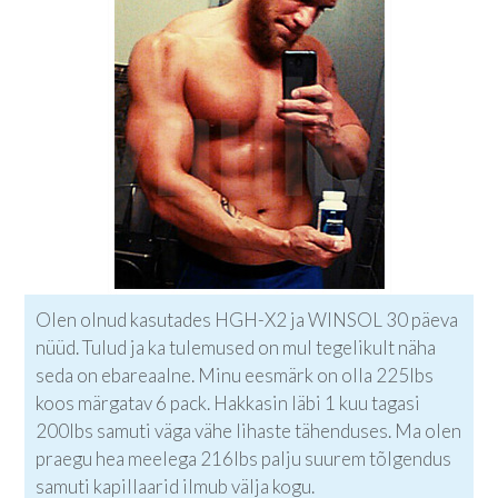
Olen olnud kasutades HGH-X2 ja WINSOL 30 päeva
nüüd. Tulud ja ka tulemused on mul tegelikult näha
seda on ebareaalne. Minu eesmärk on olla 225lbs
koos märgatav 6 pack. Hakkasin läbi 1 kuu tagasi
200lbs samuti väga vähe lihaste tähenduses. Ma olen
praegu hea meelega 216lbs palju suurem tõlgendus
samuti kapillaarid ilmub välja kogu.