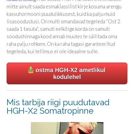
mitte ainult saada esmaklassilist kirje kosuma arengu
kasvuhormooni puudulikkusest, kuid ka palju muid
lisasoodustusi. On multi omandavad tegeleda “Ost 2
saada 1 tasuta”, samuti eelkõige korda on samuti
soodushinnaga kood annab muutes te säilitada oma
raha palju rohkem. On ka raha tagasi garanteeritud
tegeleda, kui tellimus ei ole ideaalne sulle.
ostma HGH-X2 ametlikul
kodulehel
Mis tarbija riigi puudutavad
HGH-X2 Somatropinne