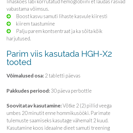
lihaskoes läbi korrutatud hemoglobiini et laudas rasvad
vabastama võimsus.
Boost kasvu samuti lihaste kasvule kiiresti
kiirem taastumine
Palju parem kontsentraat ja ka sõita kõik
harjutused.
Parim viis kasutada HGH-X2
tooted
Võimalused osa:
2 tabletti päevas
Pakkudes periood:
30 päeva perbottle
Soovitatav kasutamine:
Võtke 2 (2) pillid veega
umbes 20 minutit enne hommikusööki. Parimate
tulemuste saamiseks kasutage vähemalt 2 kuud.
Kasutamine koos ideaalne dieet samuti treening