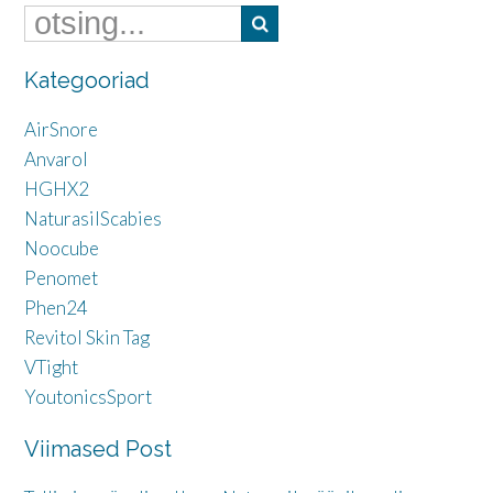
Kategooriad
AirSnore
Anvarol
HGHX2
NaturasilScabies
Noocube
Penomet
Phen24
Revitol Skin Tag
VTight
YoutonicsSport
Viimased Post