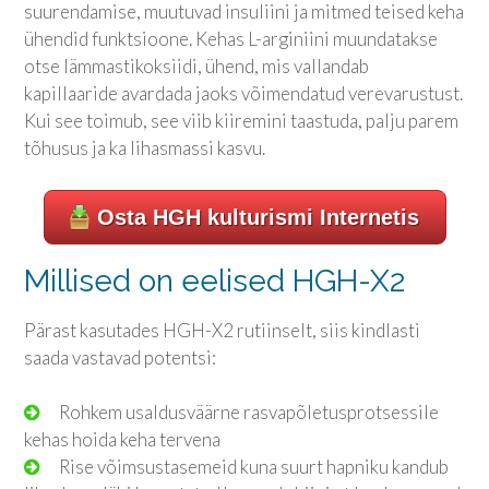
suurendamise, muutuvad insuliini ja mitmed teised keha
ühendid funktsioone. Kehas L-arginiini muundatakse
otse lämmastikoksiidi, ühend, mis vallandab
kapillaaride avardada jaoks võimendatud verevarustust.
Kui see toimub, see viib kiiremini taastuda, palju parem
tõhusus ja ka lihasmassi kasvu.
Osta HGH kulturismi Internetis
Millised on eelised HGH-X2
Pärast kasutades HGH-X2 rutiinselt, siis kindlasti
saada vastavad potentsi:
Rohkem usaldusväärne rasvapõletusprotsessile
kehas hoida keha tervena
Rise võimsustasemeid kuna suurt hapniku kandub