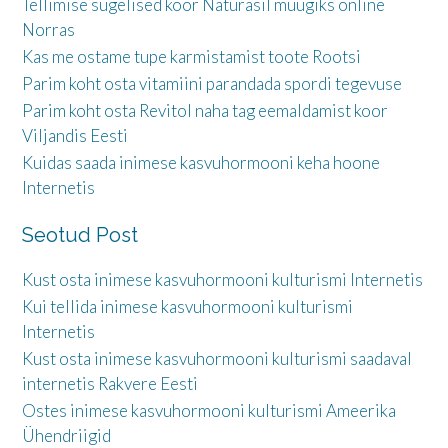
Tellimise sügelised koor Naturasil müügiks online
Norras
Kas me ostame tupe karmistamist toote Rootsi
Parim koht osta vitamiini parandada spordi tegevuse
Parim koht osta Revitol naha tag eemaldamist koor
Viljandis Eesti
Kuidas saada inimese kasvuhormooni keha hoone
Internetis
Seotud Post
Kust osta inimese kasvuhormooni kulturismi Internetis
Kui tellida inimese kasvuhormooni kulturismi
Internetis
Kust osta inimese kasvuhormooni kulturismi saadaval
internetis Rakvere Eesti
Ostes inimese kasvuhormooni kulturismi Ameerika
Ühendriigid