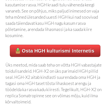
kasutamise rasva. HGH kraadi tulu väheneda keegi
vananeb. See on põhjus, miks paljud inimesed on vaja
teha mõned ülesanded uuesti HGH kui nad soovivad
saada täiendavat kasu HGH nagu kasum rasva
põletamine, arendada lihasmassi ja ka saada kiire
kosumine.
Osta HGH kulturismi Internetis
Üks meetod, mida saab teha on võtta HGH vabastajate
toidulisandeid. HGH-X2 on üks parimaid HGH pillid
seal. HGH-X2 aitab kindlasti suurendada oma HGH ja
tagasi oma HGH taset tõsta lihaskoest arengu ja
töödelda ka rasva kadu kiiresti. Tegelikult, HGH-X2 on
replica Somatropinne see on võimas mõju, kuid ilma
kõrvaltoimeid.