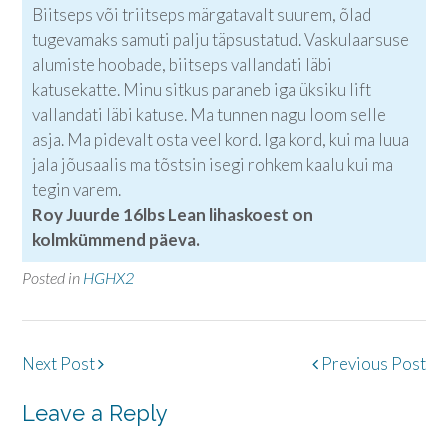
Biitseps või triitseps märgatavalt suurem, õlad
tugevamaks samuti palju täpsustatud. Vaskulaarsuse
alumiste hoobade, biitseps vallandati läbi
katusekatte. Minu sitkus paraneb iga üksiku lift
vallandati läbi katuse. Ma tunnen nagu loom selle
asja. Ma pidevalt osta veel kord. Iga kord, kui ma luua
jala jõusaalis ma tõstsin isegi rohkem kaalu kui ma
tegin varem.
Roy Juurde 16lbs Lean lihaskoest on
kolmkümmend päeva.
Posted in
HGHX2
Post
Next Post
Previous Post
navigation
Leave a Reply