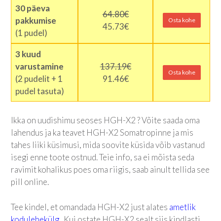
30 päeva
64.80€
pakkumise
Osta kohe
45.73€
(1 pudel)
3 kuud
varustamine
137.19€
Osta kohe
(2 pudelit + 1
91.46€
pudel tasuta)
Ikka on uudishimu seoses HGH-X2 ? Võite saada oma
lahendus ja ka teavet HGH-X2 Somatropinne ja mis
tahes liiki küsimusi, mida soovite küsida võib vastanud
isegi enne toote ostnud. Teie info, sa ei mõista seda
ravimit kohalikus poes oma riigis, saab ainult tellida see
pill online.
Tee kindel, et omandada HGH-X2 just alates
ametlik
kodulehekülg
. Kui ostate HGH-X2 sealt siis kindlasti