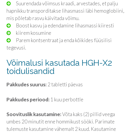
Suurendada võimsus kraadi, arvestades, et palju
hapnikku transporditakse lihasmassi läbi hemoglobiini,
mis põletab rasvu käivitada võimu.
Boost kasvu ja edendamine lihasmassi kiiresti
kiirem kosumine
Parem kontsentraat ja enda kõikides füüsilisi
tegevusi.
Võimalusi kasutada HGH-X2
toidulisandid
Pakkudes suurus:
2 tabletti päevas
Pakkudes periood:
1 kuu perbottle
Soovituslik kasutamine:
Võta kaks (2) pillid veega
umbes 20 minutit enne hommikust sööki. Parimate
tulemuste kasutamine vähemalt 2 kuud. Kasutamine