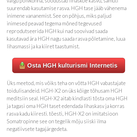
valgu põlvkonna, soodustab lihaskoe kasvu, samuti
suurendab kasutamise rasva. HGH tase jääb vähenema
inimene vananemist. See on põhjus, miks paljud
inimesed peavad tegema mõned tegevused
reprodutseerida HGH kui nad soovivad saada
kasutavad ära HGH nagu saada rasva põletamine, luua
lihasmassi ja ka kiiret taastumist.
Osta HGH kulturismi Internetis
Üks meetod, mis võiks teha on võtta HGH vabastajate
toidulisandeid. HGH-X2 on üks kõige tõhusam HGH
meditsiin seal. HGH-X2 aitab kindlasti tõsta oma HGH
ja tagasi oma HGH taset edendada lihaskasv ja korras
rasva kadu kiiresti. tõesti, HGH-X2 on imitatsioon
Somatropinne see on tegelik mõju siiski ilma
negatiivsete tagajärgedeta.