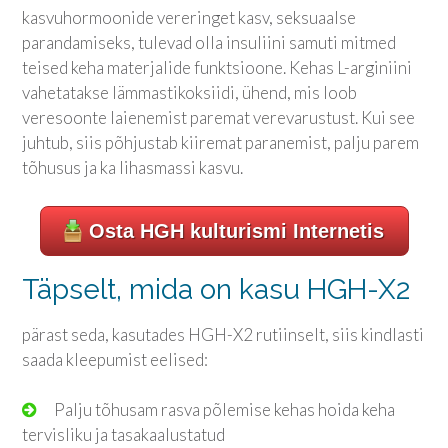
kasvuhormoonide vereringet kasv, seksuaalse
parandamiseks, tulevad olla insuliini samuti mitmed
teised keha materjalide funktsioone. Kehas L-arginiini
vahetatakse lämmastikoksiidi, ühend, mis loob
veresoonte laienemist paremat verevarustust. Kui see
juhtub, siis põhjustab kiiremat paranemist, palju parem
tõhusus ja ka lihasmassi kasvu.
Osta HGH kulturismi Internetis
Täpselt, mida on kasu HGH-X2
pärast seda, kasutades HGH-X2 rutiinselt, siis kindlasti
saada kleepumist eelised:
Palju tõhusam rasva põlemise kehas hoida keha
tervisliku ja tasakaalustatud