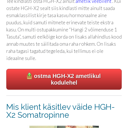
Tee kindlasti osta HGH-X2 ainult
ametlik veebileht
. Kui
ostate HGH-X2 sealt siis kindlasti mitte ainult saada
esmaklassilist kirje tasa kasvu hormonaalne aine
puudus, kuid samuti mitmete erinevate teiste ekstra
kasu. On multi ostupakkumine “Hangi 2 võimenduse 1
Tasuta”, samuti eelkõige korda on lisaks allahindlus kood
annab muutes te säilitada oma raha rohkem. On lisaks
raha tagasi tagatud tegeleda, kui tellimus ei ole
ideaalne sulle.
ostma HGH-X2 ametlikul
kodulehel
Mis klient käsitlev väide HGH-
X2 Somatropinne