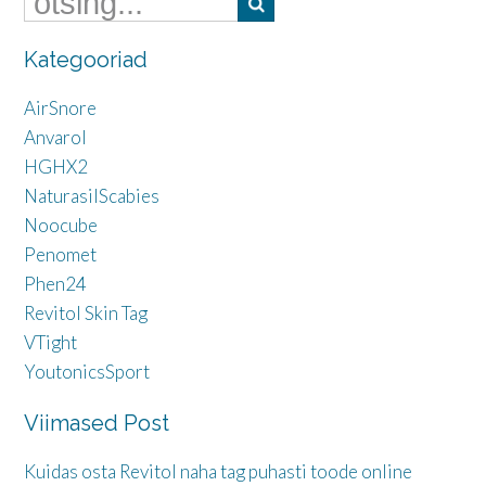
Kategooriad
AirSnore
Anvarol
HGHX2
NaturasilScabies
Noocube
Penomet
Phen24
Revitol Skin Tag
VTight
YoutonicsSport
Viimased Post
Kuidas osta Revitol naha tag puhasti toode online