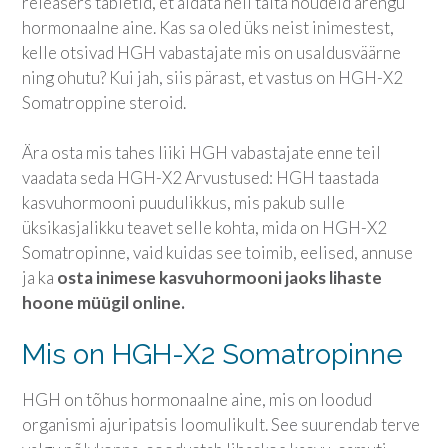
releasers tabletid, et aidata neil täita nõudeid arengu
hormonaalne aine. Kas sa oled üks neist inimestest,
kelle otsivad HGH vabastajate mis on usaldusväärne
ning ohutu? Kui jah, siis pärast, et vastus on HGH-X2
Somatroppine steroid.
Ära osta mis tahes liiki HGH vabastajate enne teil
vaadata seda HGH-X2 Arvustused: HGH taastada
kasvuhormooni puudulikkus, mis pakub sulle
üksikasjalikku teavet selle kohta, mida on HGH-X2
Somatropinne, vaid kuidas see toimib, eelised, annuse
ja ka
osta inimese kasvuhormooni jaoks lihaste
hoone müügil online.
Mis on HGH-X2 Somatropinne
HGH on tõhus hormonaalne aine, mis on loodud
organismi ajuripatsis loomulikult. See suurendab terve