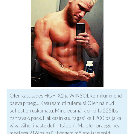
Olen kasutades HGH-X2 ja WINSOL kolmkümmend
päeva praegu. Kasu samuti tulemusi Olen näinud
sellest on uskumatu. Minu eesmärk on olla 225lbs
nähtava 6 pack. Hakkasin kuu tagasi kell 200lbs ja ka
väga vähe lihaste definitsiooni. Ma olen praegu hea
meelega 216lbs palju kõrgem mõiste ja veenid