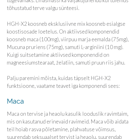
tugevamaks. Lihasmassi ka väljakujunenud kui tulemus
tõhustatud terve valgu sünteesi.
HGH-X2 koosneb eksklusiivne mix koosneb esialgse
koostisosade loetelus. On aktiivsed komponendid
koosneb maca (100mg), viirpuu marja eemalda (75mg),
Mucuna pruriens (75mg), samuti L-arginiini (10 mg).
Kuigi suitsetamine aktiivsed komponendid on
magneesiumstearaat, želatiin, samuti pruun riis jahu.
Palju paremini mõista, kuidas täpselt HGH-X2
funktsioone, vaatame teavet iga komponendi sees:
Maca
Maca on tervise ja heaolu kasulik looduslik ravimtaim,
mis on kasutanud erinevaid ravimeid. Maca võib aidata
teil hoiab rasva põletamine, plahvatuse võimsus,
suurendab seksuaalset tervist ja heaolu, suurendab