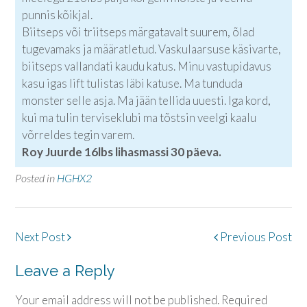
punnis kõikjal.
Biitseps või triitseps märgatavalt suurem, õlad
tugevamaks ja määratletud. Vaskulaarsuse käsivarte,
biitseps vallandati kaudu katus. Minu vastupidavus
kasu igas lift tulistas läbi katuse. Ma tunduda
monster selle asja. Ma jään tellida uuesti. Iga kord,
kui ma tulin terviseklubi ma tõstsin veelgi kaalu
võrreldes tegin varem.
Roy Juurde 16lbs lihasmassi 30 päeva.
Posted in
HGHX2
Post
Next Post
Previous Post
navigation
Leave a Reply
Your email address will not be published.
Required