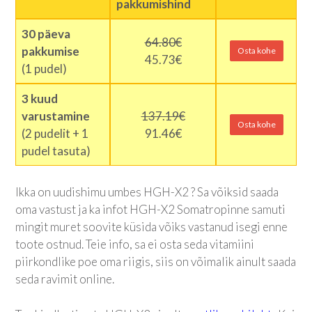
pakkumishind
30 päeva
64.80€
pakkumise
Osta kohe
45.73€
(1 pudel)
3 kuud
varustamine
137.19€
Osta kohe
(2 pudelit + 1
91.46€
pudel tasuta)
Ikka on uudishimu umbes HGH-X2 ? Sa võiksid saada
oma vastust ja ka infot HGH-X2 Somatropinne samuti
mingit muret soovite küsida võiks vastanud isegi enne
toote ostnud. Teie info, sa ei osta seda vitamiini
piirkondlike poe oma riigis, siis on võimalik ainult saada
seda ravimit online.