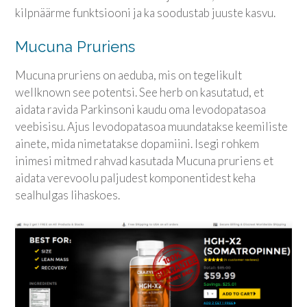
kilpnäärme funktsiooni ja ka soodustab juuste kasvu.
Mucuna Pruriens
Mucuna pruriens on aeduba, mis on tegelikult
wellknown see potentsi. See herb on kasutatud, et
aidata ravida Parkinsoni kaudu oma levodopatasoa
veebisisu. Ajus levodopatasoa muundatakse keemiliste
ainete, mida nimetatakse dopamiini. Isegi rohkem
inimesi mitmed rahvad kasutada Mucuna pruriens et
aidata verevoolu paljudest komponentidest keha
sealhulgas lihaskoes.