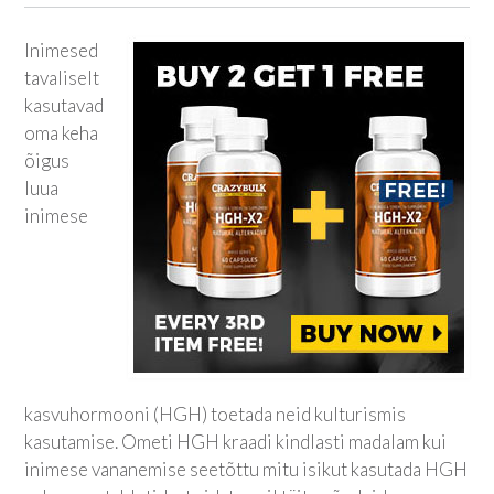
Inimesed
tavaliselt
kasutavad
oma keha
õigus
luua
inimese
kasvuhormooni (HGH) toetada neid kulturismis
kasutamise. Ometi HGH kraadi kindlasti madalam kui
inimese vananemise seetõttu mitu isikut kasutada HGH