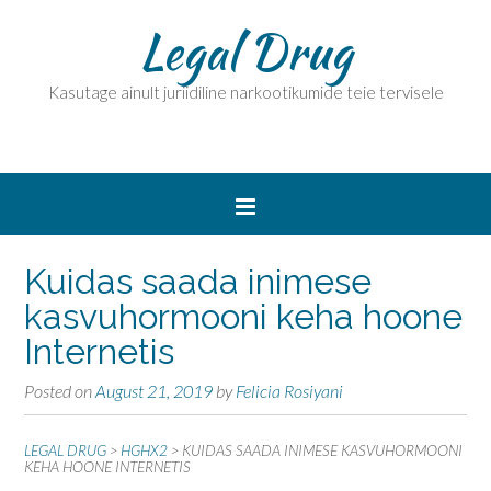
Legal Drug
Kasutage ainult juriidiline narkootikumide teie tervisele
Kuidas saada inimese
kasvuhormooni keha hoone
Internetis
Posted on
August 21, 2019
by
Felicia Rosiyani
LEGAL DRUG
>
HGHX2
>
KUIDAS SAADA INIMESE KASVUHORMOONI
KEHA HOONE INTERNETIS