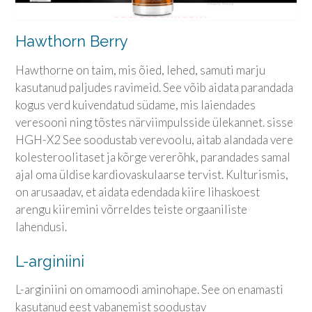
Hawthorn Berry
Hawthorne on taim, mis õied, lehed, samuti marju
kasutanud paljudes ravimeid. See võib aidata parandada
kogus verd kuivendatud südame, mis laiendades
veresooni ning tõstes närviimpulsside ülekannet. sisse
HGH-X2 See soodustab verevoolu, aitab alandada vere
kolesteroolitaset ja kõrge vererõhk, parandades samal
ajal oma üldise kardiovaskulaarse tervist. Kulturismis,
on arusaadav, et aidata edendada kiire lihaskoest
arengu kiiremini võrreldes teiste orgaaniliste
lahendusi.
L-arginiini
L-arginiini on omamoodi aminohape. See on enamasti
kasutanud eest vabanemist soodustav