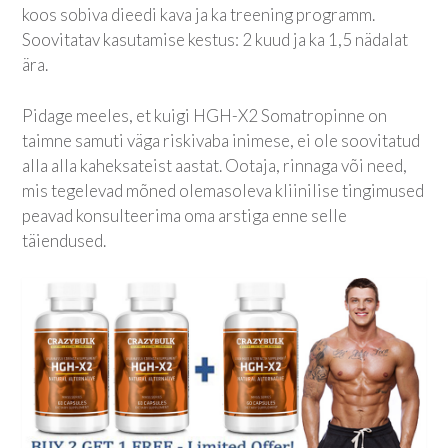
koos sobiva dieedi kava ja ka treening programm.
Soovitatav kasutamise kestus: 2 kuud ja ka 1,5 nädalat
ära.
Pidage meeles, et kuigi HGH-X2 Somatropinne on
taimne samuti väga riskivaba inimese, ei ole soovitatud
alla alla kaheksateist aastat. Ootaja, rinnaga või need,
mis tegelevad mõned olemasoleva kliinilise tingimused
peavad konsulteerima oma arstiga enne selle
täiendused.