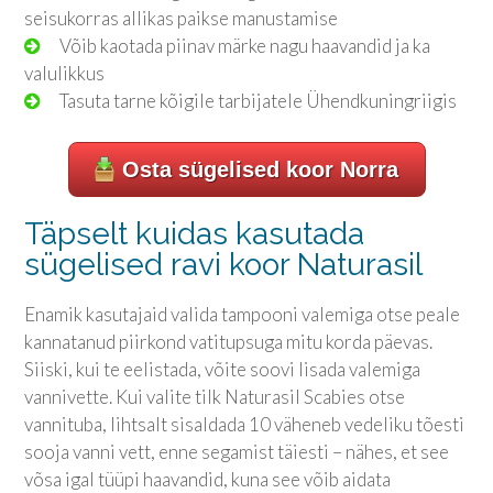
seisukorras allikas paikse manustamise
Võib kaotada piinav märke nagu haavandid ja ka
valulikkus
Tasuta tarne kõigile tarbijatele Ühendkuningriigis
Osta sügelised koor Norra
Täpselt kuidas kasutada
sügelised ravi koor Naturasil
Enamik kasutajaid valida tampooni valemiga otse peale
kannatanud piirkond vatitupsuga mitu korda päevas.
Siiski, kui te eelistada, võite soovi lisada valemiga
vannivette. Kui valite tilk Naturasil Scabies otse
vannituba, lihtsalt sisaldada 10 väheneb vedeliku tõesti
sooja vanni vett, enne segamist täiesti – nähes, et see
võsa igal tüüpi haavandid, kuna see võib aidata