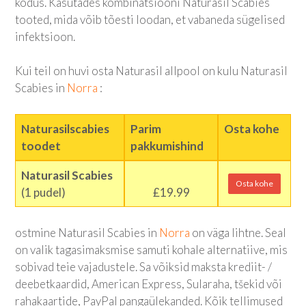
kodus. Kasutades kombinatsiooni Naturasil Scabies
tooted, mida võib tõesti loodan, et vabaneda sügelised
infektsioon.
Kui teil on huvi osta Naturasil allpool on kulu Naturasil
Scabies in
Norra
:
Naturasilscabies
Parim
Osta kohe
toodet
pakkumishind
Naturasil Scabies
Osta kohe
(1 pudel)
£19.99
ostmine Naturasil Scabies in
Norra
on väga lihtne. Seal
on valik tagasimaksmise samuti kohale alternatiive, mis
sobivad teie vajadustele. Sa võiksid maksta krediit- /
deebetkaardid, American Express, Sularaha, tšekid või
rahakaartide, PayPal pangaülekanded. Kõik tellimused