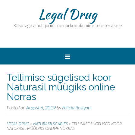
Legal Drug
Kasutage ainult juriidiline narkootikumide teie tervisele
Tellimise sügelised koor
Naturasil müügiks online
Norras
Posted on
August 6, 2019
by
Felicia Rosiyani
LEGAL DRUG
>
NATURASILSCABIES
>
TELLIMISE SÜGELISED KOOR
NATURASIL MÜÜGIKS ONLINE NORRAS