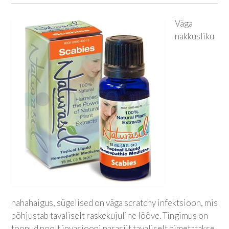
Väga
nakkusliku
nahahaigus, sügelised on väga scratchy infektsioon, mis
põhjustab tavaliselt raskekujuline lööve. Tingimus on
toonud poolt invasiooni parasiit tavaliselt nimetatakse