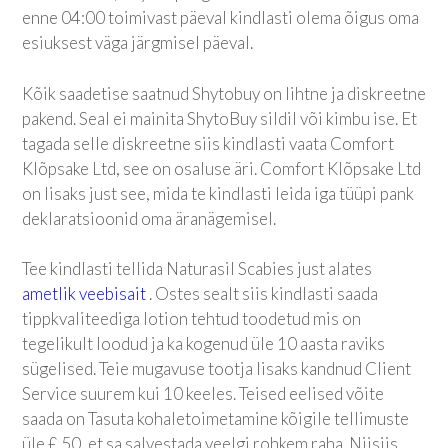
enne 04:00 toimivast päeval kindlasti olema õigus oma
esiuksest väga järgmisel päeval.
Kõik saadetise saatnud Shytobuy on lihtne ja diskreetne
pakend. Seal ei mainita ShytoBuy sildil või kimbu ise. Et
tagada selle diskreetne siis kindlasti vaata Comfort
Klõpsake Ltd, see on osaluse äri. Comfort Klõpsake Ltd
on lisaks just see, mida te kindlasti leida iga tüüpi pank
deklaratsioonid oma äranägemisel.
Tee kindlasti tellida Naturasil Scabies just alates
ametlik veebisait
. Ostes sealt siis kindlasti saada
tippkvaliteediga lotion tehtud toodetud mis on
tegelikult loodud ja ka kogenud üle 10 aasta raviks
sügelised. Teie mugavuse tootja lisaks kandnud Client
Service suurem kui 10 keeles. Teised eelised võite
saada on Tasuta kohaletoimetamine kõigile tellimuste
üle £ 50, et sa salvestada veelgi rohkem raha. Niisiis,