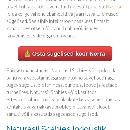
tegelikult aidanud lugematuid meestel ja naistel
Norra
leida kerge vahend ebameeldiva ja ärritava tulemused
sügelised. See sihib infektsioon ressurss lihtsalt
kohaldades otse mõjutanud naha või lisades
langemisest valemiga oma vanni.
Osta sügelised koor Norra
Paikset manustamist Naturasil Scabies võib pakkuda
palju vaja vabastamisega sümptomid sügelised nagu
tugev sügelus, blotchiness, punetus, lööve ja lestade
tunnelites. Naturasil Scabies võib kasutada
ettevaatusabinõuna igale üksikule kes siseneb tihedas
kontaktis väga nakkava probleemi tavalisel alusel,
samuti võiks kasutada sagedased sügelised.
Naturasil Scabies looduslik