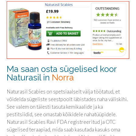
Ma saan osta sügelised koor
Naturasil in
Norra
Naturasil Scabies on spetsiaalselt välja töötatud, et
võidelda sügeliste seestpoolt läbistades naha väliskihi.
See valem on täiesti tasuta kemikaalide ja ka
pestitsiidid, see omastab kõikidele nahatüüpidele.
Naturasil Scabies Ravi FDA registreeritud ja OTC
sügelised teraapiad, mida saab kasutada kasuks oma