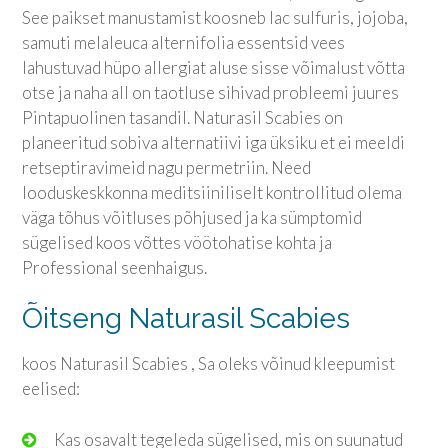
See paikset manustamist koosneb lac sulfuris, jojoba,
samuti melaleuca alternifolia essentsid vees
lahustuvad hüpo allergiat aluse sisse võimalust võtta
otse ja naha all on taotluse sihivad probleemi juures
Pintapuolinen tasandil. Naturasil Scabies on
planeeritud sobiva alternatiivi iga üksiku et ei meeldi
retseptiravimeid nagu permetriin. Need
looduskeskkonna meditsiiniliselt kontrollitud olema
väga tõhus võitluses põhjused ja ka sümptomid
sügelised koos võttes vöötohatise kohta ja
Professional seenhaigus.
Õitseng Naturasil Scabies
koos Naturasil Scabies , Sa oleks võinud kleepumist
eelised:
Kas osavalt tegeleda sügelised, mis on suunatud