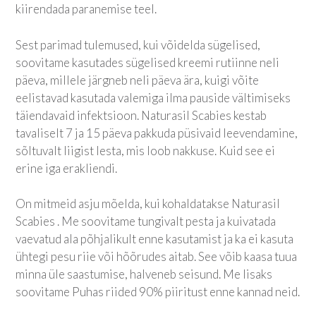
kiirendada paranemise teel.
Sest parimad tulemused, kui võidelda sügelised,
soovitame kasutades sügelised kreemi rutiinne neli
päeva, millele järgneb neli päeva ära, kuigi võite
eelistavad kasutada valemiga ilma pauside vältimiseks
täiendavaid infektsioon. Naturasil Scabies kestab
tavaliselt 7 ja 15 päeva pakkuda püsivaid leevendamine,
sõltuvalt liigist lesta, mis loob nakkuse. Kuid see ei
erine iga erakliendi.
On mitmeid asju mõelda, kui kohaldatakse Naturasil
Scabies . Me soovitame tungivalt pesta ja kuivatada
vaevatud ala põhjalikult enne kasutamist ja ka ei kasuta
ühtegi pesu riie või hõõrudes aitab. See võib kaasa tuua
minna üle saastumise, halveneb seisund. Me lisaks
soovitame Puhas riided 90% piiritust enne kannad neid.