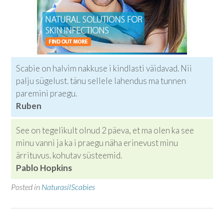
Scabie on halvim nakkuse i kindlasti väidavad. Nii
palju sügelust. tänu sellele lahendus ma tunnen
paremini praegu.
Ruben
See on tegelikult olnud 2 päeva, et ma olen ka see
minu vanni ja ka i praegu näha erinevust minu
ärrituvus. kohutav süsteemid.
Pablo Hopkins
Posted in
NaturasilScabies