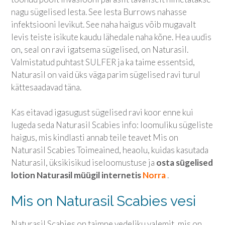
nagu sügelised lesta. See lesta Burrows nahasse
infektsiooni levikut. See naha haigus võib mugavalt
levis teiste isikute kaudu lähedale naha kõne. Hea uudis
on, seal on ravi igatsema sügelised, on Naturasil.
Valmistatud puhtast SULFER ja ka taime essentsid,
Naturasil on vaid üks väga parim sügelised ravi turul
kättesaadavad täna.
Kas eitavad igasugust sügelised ravi koor enne kui
lugeda seda Naturasil Scabies info: loomuliku sügeliste
haigus, mis kindlasti annab teile teavet Mis on
Naturasil Scabies Toimeained, heaolu, kuidas kasutada
Naturasil, üksikisikud iseloomustuse ja
osta sügelised
lotion Naturasil müügil internetis
Norra
.
Mis on Naturasil Scabies vesi
Naturasil Scabies on taimne vedeliku valemit, mis on