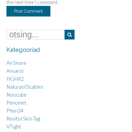
the next time I comment.
Kategooriad
AirSnore
Anvarol
HGHX2
NaturasilScabies
Noocube
Penomet
Phen24
Revitol Skin Tag
VTight