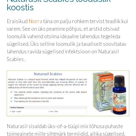
koostis
Eraisikud
Norra
täna on palju rohkem tervist teadlik kui
varem. See on üks peamine põhjus, et arstid otsivad
loomulik vahend otsima ideaalne lahendus tegeleda
sügelised. Üks selline loomulik ja tavaliselt soovitatav
lahendus ravida sügelised infektsioon on Naturasil
Scabies .
Naturasil sisaldab üks-of-a-tüüpi mix tõhusa puhaste
toimeainete mille sihtmärk termiidid, allika sügelised.