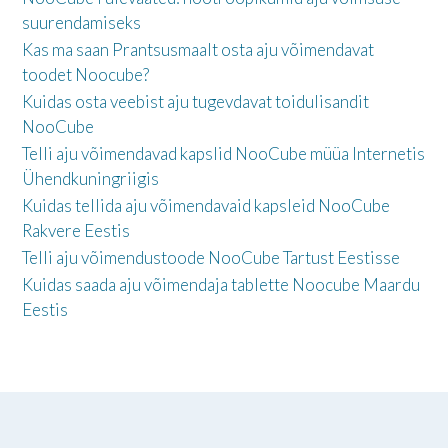
suurendamiseks
Kas ma saan Prantsusmaalt osta aju võimendavat
toodet Noocube?
Kuidas osta veebist aju tugevdavat toidulisandit
NooCube
Telli aju võimendavad kapslid NooCube müüa Internetis
Ühendkuningriigis
Kuidas tellida aju võimendavaid kapsleid NooCube
Rakvere Eestis
Telli aju võimendustoode NooCube Tartust Eestisse
Kuidas saada aju võimendaja tablette Noocube Maardu
Eestis