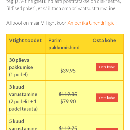
tegija, v-tihe geel kindlasti postitatakse on diskreetne,
üldised paketi, et säilitada oma privaatsust turvaline.
Allpool on määr V-Tight koor
Ameerika Ühendriigid
:
Vtight toodet
Parim
Osta kohe
pakkumishind
30 päeva
pakkumise
Osta kohe
$39.95
(1 pudel)
3 kuud
varustamine
$119.85
Osta kohe
(2 pudelit + 1
$79.90
pudel tasuta)
5 kuud
varustamine
$119.75