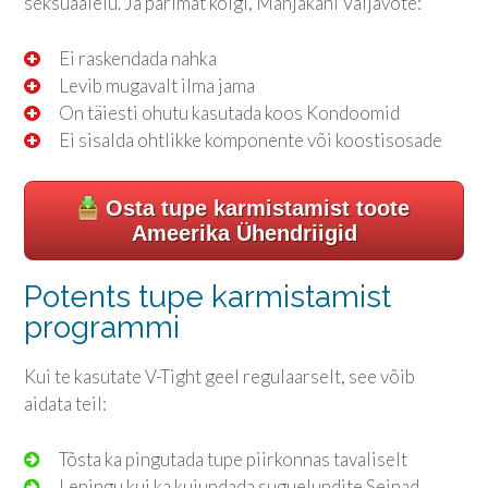
seksuaalelu. Ja parimat kõigi, Manjakani Väljavõte:
Ei raskendada nahka
Levib mugavalt ilma jama
On täiesti ohutu kasutada koos Kondoomid
Ei sisalda ohtlikke komponente või koostisosade
Osta tupe karmistamist toote
Ameerika Ühendriigid
Potents tupe karmistamist
programmi
Kui te kasutate V-Tight geel regulaarselt, see võib
aidata teil:
Tõsta ka pingutada tupe piirkonnas tavaliselt
Lepingu kui ka kujundada suguelundite Seinad