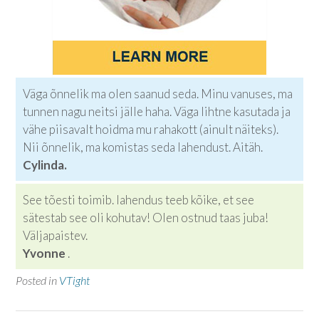
Väga õnnelik ma olen saanud seda. Minu vanuses, ma
tunnen nagu neitsi jälle haha. Väga lihtne kasutada ja
vähe piisavalt hoidma mu rahakott (ainult näiteks).
Nii õnnelik, ma komistas seda lahendust. Aitäh.
Cylinda.
See tõesti toimib. lahendus teeb kõike, et see
sätestab see oli kohutav! Olen ostnud taas juba!
Väljapaistev.
Yvonne
.
Posted in
VTight