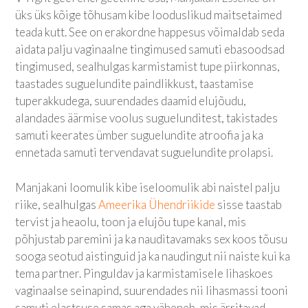
üks üks kõige tõhusam kibe looduslikud maitsetaimed
teada kutt. See on erakordne happesus võimaldab seda
aidata palju vaginaalne tingimused samuti ebasoodsad
tingimused, sealhulgas karmistamist tupe piirkonnas,
taastades suguelundite paindlikkust, taastamise
tuperakkudega, suurendades daamid elujõudu,
alandades äärmise voolus suguelunditest, takistades
samuti keerates ümber suguelundite atroofia ja ka
ennetada samuti tervendavat suguelundite prolapsi.
Manjakani loomulik kibe iseloomulik abi naistel palju
riike, sealhulgas
Ameerika Ühendriikide
sisse taastab
tervist ja heaolu, toon ja elujõu tupe kanal, mis
põhjustab paremini ja ka nauditavamaks sex koos tõusu
sooga seotud aistinguid ja ka naudingut nii naiste kui ka
tema partner. Pinguldav ja karmistamisele lihaskoes
vaginaalse seinapind, suurendades nii lihasmassi tooni
samuti elastsuse samas aga väheneb, mis ärritavad