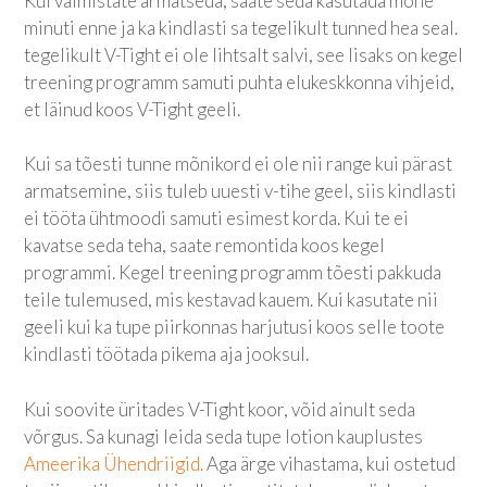
Kui valmistate armatseda, saate seda kasutada mõne
minuti enne ja ka kindlasti sa tegelikult tunned hea seal.
tegelikult V-Tight ei ole lihtsalt salvi, see lisaks on kegel
treening programm samuti puhta elukeskkonna vihjeid,
et läinud koos V-Tight geeli.
Kui sa tõesti tunne mõnikord ei ole nii range kui pärast
armatsemine, siis tuleb uuesti v-tihe geel, siis kindlasti
ei tööta ühtmoodi samuti esimest korda. Kui te ei
kavatse seda teha, saate remontida koos kegel
programmi. Kegel treening programm tõesti pakkuda
teile tulemused, mis kestavad kauem. Kui kasutate nii
geeli kui ka tupe piirkonnas harjutusi koos selle toote
kindlasti töötada pikema aja jooksul.
Kui soovite üritades V-Tight koor, võid ainult seda
võrgus. Sa kunagi leida seda tupe lotion kauplustes
Ameerika Ühendriigid.
Aga ärge vihastama, kui ostetud