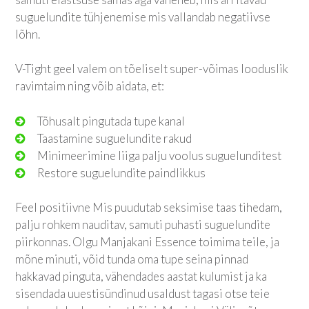
suguelundite tühjenemise mis vallandab negatiivse
lõhn.
V-Tight geel valem on tõeliselt super-võimas looduslik
ravimtaim ning võib aidata, et:
Tõhusalt pingutada tupe kanal
Taastamine suguelundite rakud
Minimeerimine liiga palju voolus suguelunditest
Restore suguelundite paindlikkus
Feel positiivne Mis puudutab seksimise taas tihedam,
palju rohkem nauditav, samuti puhasti suguelundite
piirkonnas. Olgu Manjakani Essence toimima teile, ja
mõne minuti, võid tunda oma tupe seina pinnad
hakkavad pinguta, vähendades aastat kulumist ja ka
sisendada uuestisündinud usaldust tagasi otse teie