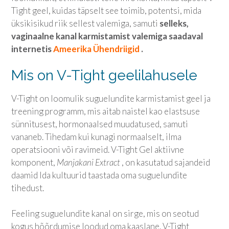
Tight geel, kuidas täpselt see toimib, potentsi, mida
üksikisikud riik sellest valemiga, samuti
selleks,
vaginaalne kanal karmistamist valemiga saadaval
internetis
Ameerika Ühendriigid
.
Mis on V-Tight geelilahusele
V-Tight on loomulik suguelundite karmistamist geel ja
treening programm, mis aitab naistel kao elastsuse
sünnitusest, hormonaalsed muudatused, samuti
vananeb. Tihedam kui kunagi normaalselt, ilma
operatsiooni või ravimeid. V-Tight Gel aktiivne
komponent,
Manjakani Extract
, on kasutatud sajandeid
daamid Ida kultuurid taastada oma suguelundite
tihedust.
Feeling suguelundite kanal on sirge, mis on seotud
kogus hõõrdumise loodud oma kaaslane. V-Tight