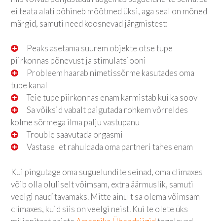
ei teata alati põhineb mõõtmed üksi, aga seal on mõned
märgid, samuti need koosnevad järgmistest:
Peaks asetama suurem objekte otse tupe
piirkonnas põnevust ja stimulatsiooni
Probleem haarab nimetissõrme kasutades oma
tupe kanal
Teie tupe piirkonnas enam karmistab kui ka soov
Sa võiksid vabalt paigutada rohkem võrreldes
kolme sõrmega ilma palju vastupanu
Trouble saavutada orgasmi
Vastasel et rahuldada oma partneri tahes enam
Kui pingutage oma suguelundite seinad, oma climaxes
võib olla oluliselt võimsam, extra äärmuslik, samuti
veelgi nauditavamaks. Mitte ainult sa olema võimsam
climaxes, kuid siis on veelgi neist. Kui te olete üks