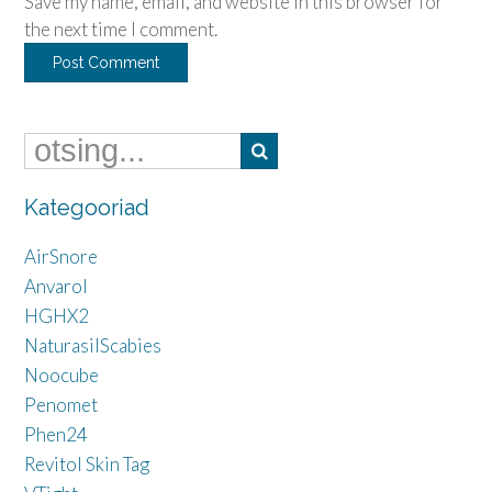
Save my name, email, and website in this browser for
the next time I comment.
Kategooriad
AirSnore
Anvarol
HGHX2
NaturasilScabies
Noocube
Penomet
Phen24
Revitol Skin Tag