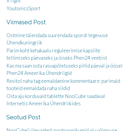
VTight
YoutonicsSport
Viimased Post
Ostmine täiendada suurendada spordi tegevuse
Ühendkuningriik
Parim koht kehakaalu reguleerimise kapslite
tellimiseks päevaseks ja öiseks Phen24 veebist
Kas ma saan osta rasvapõletuseks pillid päeval ja öösel
Phen24 Ameerika Ühendriigid
Revitol naha tag eemaldamine kommentaare: parimaid
tooteid eemaldada naha sildid
Osta aju korduvaid tablette NooCube saadaval
Internetis Ameerika Ühendriikides
Seotud Post
NooCube’i ülevaated: nootroopikumid aju võimsuse