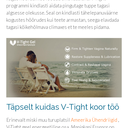
programmi kindlasti aidata pingutage tuppe tagasi
algsesse olekusse. Seal on kindlasti tähelepanuväärne
kogustes hõõrudes kui teete armastan, seega elavdada
tagasi kõikehõlmava climaxes et te meeles pidama.
Täpselt kuidas V-Tight koor töö
Erinevalt miski muu turuplatsil
Ameerika Ühendriigid
,
V-Tight geel energeetiline osa,
Manjakani Essence
on