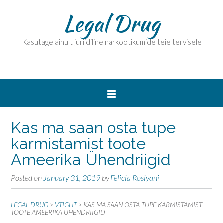
Legal Drug
Kasutage ainult juriidiline narkootikumide teie tervisele
Kas ma saan osta tupe
karmistamist toote
Ameerika Ühendriigid
Posted on
January 31, 2019
by
Felicia Rosiyani
LEGAL DRUG
>
VTIGHT
>
KAS MA SAAN OSTA TUPE KARMISTAMIST
TOOTE AMEERIKA ÜHENDRIIGID