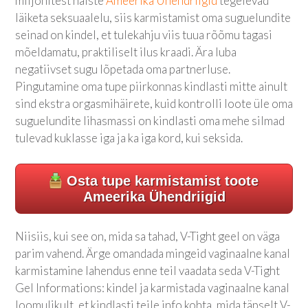
miljonitest naiste
Ameerika Ühendriigid
tegelevad
läiketa seksuaalelu, siis karmistamist oma suguelundite
seinad on kindel, et tulekahju viis tuua rõõmu tagasi
mõeldamatu, praktiliselt ilus kraadi. Ära luba
negatiivset sugu lõpetada oma partnerluse.
Pingutamine oma tupe piirkonnas kindlasti mitte ainult
sind ekstra orgasmihäirete, kuid kontrolli loote üle oma
suguelundite lihasmassi on kindlasti oma mehe silmad
tulevad kuklasse iga ja ka iga kord, kui seksida.
Osta tupe karmistamist toote
Ameerika Ühendriigid
Niisiis, kui see on, mida sa tahad, V-Tight geel on väga
parim vahend. Ärge omandada mingeid vaginaalne kanal
karmistamine lahendus enne teil vaadata seda V-Tight
Gel Informations: kindel ja karmistada vaginaalne kanal
loomulikult, et kindlasti teile info kohta, mida täpselt V-