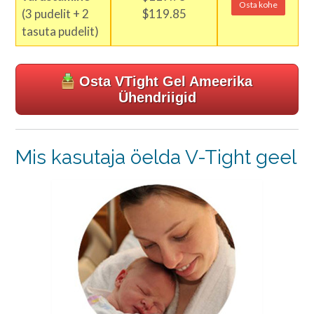
Osta kohe
(3 pudelit + 2
$119.85
tasuta pudelit)
Osta VTight Gel Ameerika
Ühendriigid
Mis kasutaja öelda V-Tight geel