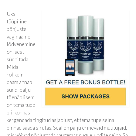
Üks
tüüpiline
põhjustel
vaginaalne
lõdvenemine
on, sest
sünnitada.
Mida
rohkem
daam annab
sündi palju
tõenäolisem
on tema tupe
piirkonnas
kergendada tingitud asjaolust, et tema tupe seina
pinnad saada sirutas. Seal on palju erinevaid muutujaid,
mis võivad põhjustada raugemas suguelundite seina. Sa