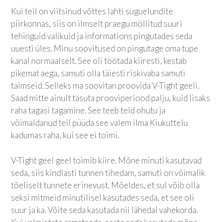
Kui teil on viitsinud võttes lahti suguelundite
piirkonnas, siis on ilmselt praegu möllitud suuri
tehinguid valikuid ja informations pingutades seda
uuesti üles. Minu soovitused on pingutage oma tupe
kanal normaalselt. See oli töötada kiiresti, kestab
pikemat aega, samuti olla täiesti riskivaba samuti
taimseid. Selleks ma soovitan proovida V-Tight geeli.
Saad mitte ainult tasuta prooviperiood palju, kuid lisaks
raha tagasi tagamine. See teeb teid ohutu ja
võimaldanud teil püüda see valem ilma Kiukuttelu
kadumas raha, kui see ei toimi.
V-Tight geel geel toimib kiire. Mõne minuti kasutavad
seda, siis kindlasti tunnen tihedam, samuti on võimalik
tõeliselt tunnete erinevust. Mõeldes, et sul võib olla
seksi mitmeid minutilisel kasutades seda, et see oli
suur ja ka. Võite seda kasutada nii lähedal vahekorda.