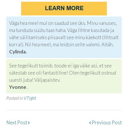
Väga hea meel mul on saadud see üks. Minu vanuses,
ma tunduda süütu taas haha. Väga lihtne kasutada ja
vähe säilitamiseks piisavalt see minu käekott (lihtsalt
korral). Nii hea meel, ma leidsin selle valemi. Aitäh.
Cylinda.
See tegelikult toimib. toode ei iga väike asi, et see
sätestab see oli fantastiline! Olen tegelikult ostnud
uuesti juba! Väljapaistev.
Yvonne
.
Posted in
VTight
Post
Next Post
Previous Post