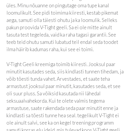
üles. Minu nõuanne on pingutage oma tupe kanal
loomulikult. See pidi toimima kiiresti, kestab pikemat
aega, samuti olla täiesti ohutu ja ka loomulik. Selleks
pakun proovida V-Tight geeli. Sa ei ole mitte ainult
tasuta test tegeleda, vaid ka raha tagasi garantii. See
teeb teid ohutu samuti lubatud teil endal seda toodet
ilma häirib kadumas raha, kui see ei toimi.
V-Tight Geeli kreemiga toimib kiiresti. Jooksul paar
minutit kasutades seda, siis kindlasti tunnen tihedam, ja
võib tõesti tunda vahet. Arvestades, et saate teha
armastust jooksul paar minutit, kasutades seda, et see
oli suur pluss. Sa võiksid kasutada nii lähedal
seksuaalvahekorda. Kui te olete valmis tegema
armastuse, saate rakendada seda paar minutit enne ja
kindlasti sa tõesti tunne hea seal. tegelikult V-Tight ei
ole ainult salvi, see ka on kegel treening programm
samuti korras elu ideid, mis tulevad koos V-Tight geeli.