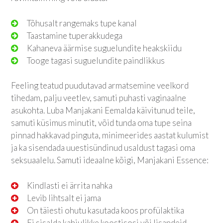
Tõhusalt rangemaks tupe kanal
Taastamine tuperakkudega
Kahaneva äärmise suguelundite heakskiidu
Tooge tagasi suguelundite paindlikkus
Feeling teatud puudutavad armatsemine veelkord
tihedam, palju veetlev, samuti puhasti vaginaalne
asukohta. Luba Manjakani Eemalda käivitunud teile,
samuti küsimus minutit, võid tunda oma tupe seina
pinnad hakkavad pinguta, minimeerides aastat kulumist
ja ka sisendada uuestisündinud usaldust tagasi oma
seksuaalelu. Samuti ideaalne kõigi, Manjakani Essence:
Kindlasti ei ärrita nahka
Levib lihtsalt ei jama
On täiesti ohutu kasutada koos profülaktika
Ei sisalda kahjulikke koostisosi või lisandeid