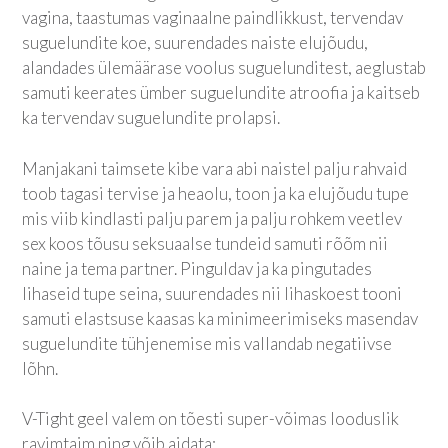
vagina, taastumas vaginaalne paindlikkust, tervendav
suguelundite koe, suurendades naiste elujõudu,
alandades ülemäärase voolus suguelunditest, aeglustab
samuti keerates ümber suguelundite atroofia ja kaitseb
ka tervendav suguelundite prolapsi.
Manjakani taimsete kibe vara abi naistel palju rahvaid
toob tagasi tervise ja heaolu, toon ja ka elujõudu tupe
mis viib kindlasti palju parem ja palju rohkem veetlev
sex koos tõusu seksuaalse tundeid samuti rõõm nii
naine ja tema partner. Pinguldav ja ka pingutades
lihaseid tupe seina, suurendades nii lihaskoest tooni
samuti elastsuse kaasas ka minimeerimiseks masendav
suguelundite tühjenemise mis vallandab negatiivse
lõhn.
V-Tight geel valem on tõesti super-võimas looduslik
ravimtaim ning võib aidata: