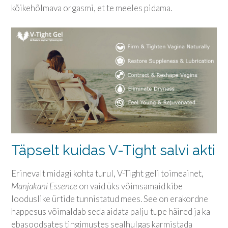
kõikehõlmava orgasmi, et te meeles pidama.
Täpselt kuidas V-Tight salvi akti
Erinevalt midagi kohta turul, V-Tight geli toimeainet,
Manjakani Essence
on vaid üks võimsamaid kibe
looduslike ürtide tunnistatud mees. See on erakordne
happesus võimaldab seda aidata palju tupe häired ja ka
ebasoodsates tingimustes sealhulgas karmistada