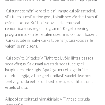
Kui tunnete mõnikord ei ole nii range kui pärast seksi,
siis tuleb uuesti v-tihe geel, toimib see võrdselt samuti
esimest korda. Kui te ei soovi seda teha, saate
remontida koos kegel programmi. Kegel treening
programm tõesti teile tulemused, mis kestavad kauem.
Kui kasutate nii salvi kui ka tupe harjutusi koos selle
valemi sunnib aega.
Kui soovite üritades V-Tight geel, võid lihtsalt saada
seda võrgus. Sa kunagi avastada seda tupe geel
kauplustes teie riigis. Aga ärge muretsege, kui te
ostetud tegija, v-tihe geel kindlasti saadetakse posti
teel väga diskreetne, üldised paketi, et säilitada oma
eraelu ohutu.
Allpool on esitatud hinnakirjale V-Tight želeeruda
Internetis: