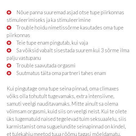
Nõue panna suuremad asjad otse tupe piirkonnas
stimuleerimiseks ja ka stimuleerimine
Trouble hoidu nimetissõrme kasutades oma tupe
piirkonnas
Teie tupe enam pingutab, kui vaja
Sa võiksid vabalt sisestada suurem kui 3 sõrme ilma
palju vastupanu
Trouble saavutada orgasmi
Suutmatus täita oma partneri tahes enam
Kui pingutage oma tupe seina pinnad, oma climaxes
võiks olla tohutult tugevamaks, extra intensiivne,
samuti veelgi nauditavamaks. Mitte ainult sa olema
võimsam orgasmi, kuid siis on veelgi neist. Kui te olete
üks lugematuid naised tegelevad tuim seksuaalelu, siis
karmistamist oma suguelundite seinapinnad on kindel,
et tulekahju meetod tuua rõõmu tagasi mõeldamatu,