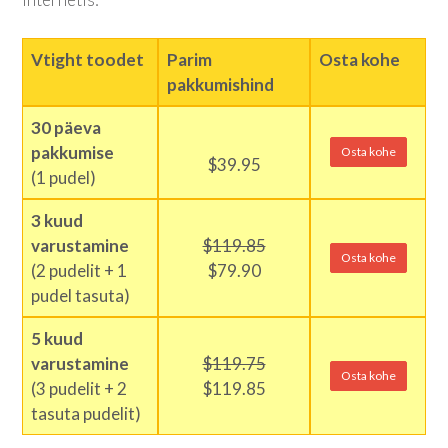
Vtight toodet
Parim
Osta kohe
pakkumishind
30 päeva
pakkumise
Osta kohe
$39.95
(1 pudel)
3 kuud
varustamine
$119.85
Osta kohe
(2 pudelit + 1
$79.90
pudel tasuta)
5 kuud
varustamine
$119.75
Osta kohe
(3 pudelit + 2
$119.85
tasuta pudelit)