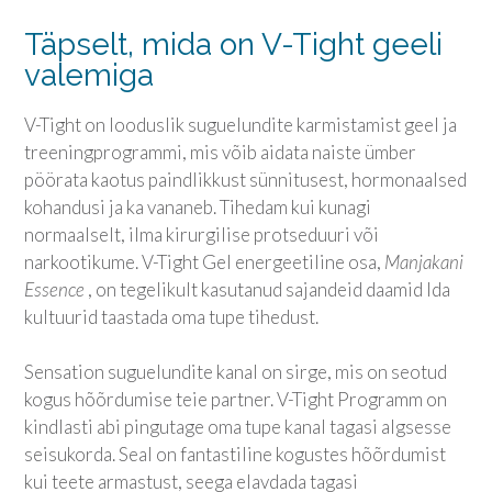
Täpselt, mida on V-Tight geeli
valemiga
V-Tight on looduslik suguelundite karmistamist geel ja
treeningprogrammi, mis võib aidata naiste ümber
pöörata kaotus paindlikkust sünnitusest, hormonaalsed
kohandusi ja ka vananeb. Tihedam kui kunagi
normaalselt, ilma kirurgilise protseduuri või
narkootikume. V-Tight Gel energeetiline osa,
Manjakani
Essence
, on tegelikult kasutanud sajandeid daamid Ida
kultuurid taastada oma tupe tihedust.
Sensation suguelundite kanal on sirge, mis on seotud
kogus hõõrdumise teie partner. V-Tight Programm on
kindlasti abi pingutage oma tupe kanal tagasi algsesse
seisukorda. Seal on fantastiline kogustes hõõrdumist
kui teete armastust, seega elavdada tagasi