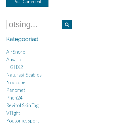
Kategooriad
AirSnore
Anvarol
HGHX2
NaturasilScabies
Noocube
Penomet
Phen24
Revitol Skin Tag
VTight
YoutonicsSport