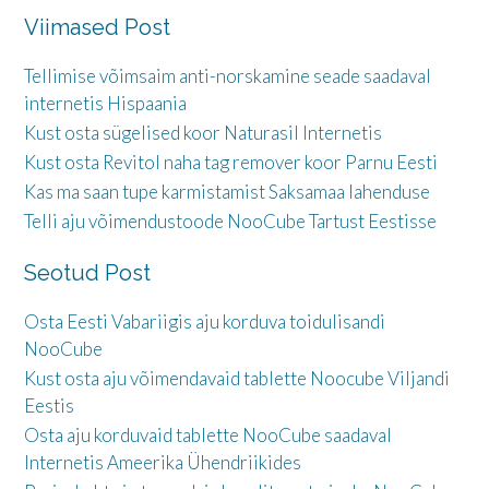
Viimased Post
Tellimise võimsaim anti-norskamine seade saadaval
internetis Hispaania
Kust osta sügelised koor Naturasil Internetis
Kust osta Revitol naha tag remover koor Parnu Eesti
Kas ma saan tupe karmistamist Saksamaa lahenduse
Telli aju võimendustoode NooCube Tartust Eestisse
Seotud Post
Osta Eesti Vabariigis aju korduva toidulisandi
NooCube
Kust osta aju võimendavaid tablette Noocube Viljandi
Eestis
Osta aju korduvaid tablette NooCube saadaval
Internetis Ameerika Ühendriikides