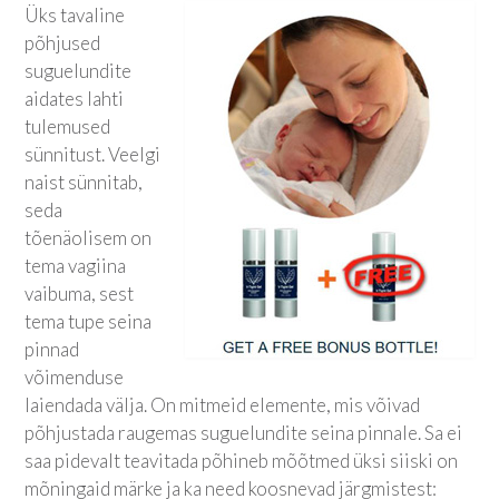
Üks tavaline
põhjused
suguelundite
aidates lahti
tulemused
sünnitust. Veelgi
naist sünnitab,
seda
tõenäolisem on
tema vagiina
vaibuma, sest
tema tupe seina
pinnad
võimenduse
laiendada välja. On mitmeid elemente, mis võivad
põhjustada raugemas suguelundite seina pinnale. Sa ei
saa pidevalt teavitada põhineb mõõtmed üksi siiski on
mõningaid märke ja ka need koosnevad järgmistest: