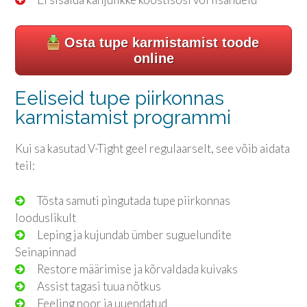
Osta tupe karmistamist toode
online
Eeliseid tupe piirkonnas
karmistamist programmi
Kui sa kasutad V-Tight geel regulaarselt, see võib aidata
teil:
Tõsta samuti pingutada tupe piirkonnas
looduslikult
Leping ja kujundab ümber suguelundite
Seinapinnad
Restore määrimise ja kõrvaldada kuivaks
Assist tagasi tuua nõtkus
Feeling noor ja uuendatud