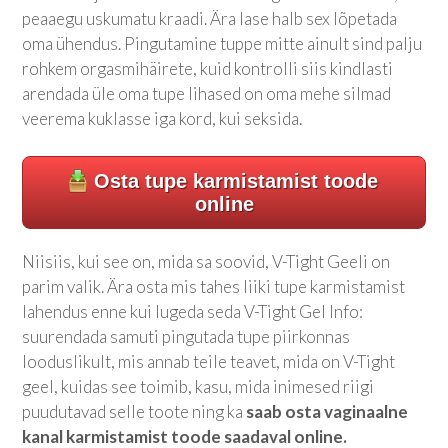
peaaegu uskumatu kraadi. Ära lase halb sex lõpetada
oma ühendus. Pingutamine tuppe mitte ainult sind palju
rohkem orgasmihäirete, kuid kontrolli siis kindlasti
arendada üle oma tupe lihased on oma mehe silmad
veerema kuklasse iga kord, kui seksida.
Osta tupe karmistamist toode
online
Niisiis, kui see on, mida sa soovid, V-Tight Geeli on
parim valik. Ära osta mis tahes liiki tupe karmistamist
lahendus enne kui lugeda seda V-Tight Gel Info:
suurendada samuti pingutada tupe piirkonnas
looduslikult, mis annab teile teavet, mida on V-Tight
geel, kuidas see toimib, kasu, mida inimesed riigi
puudutavad selle toote ning ka
saab osta vaginaalne
kanal karmistamist toode saadaval online.