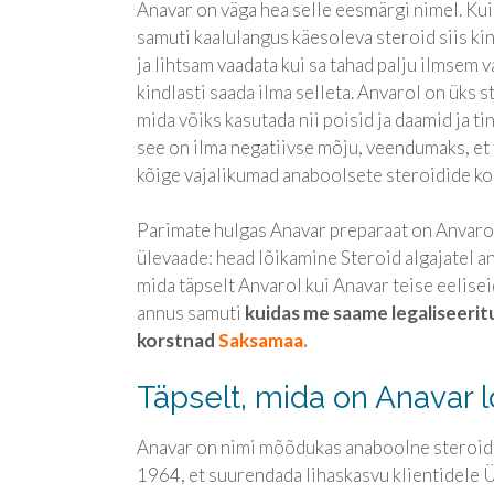
Anavar on väga hea selle eesmärgi nimel. Kui
samuti kaalulangus käesoleva steroid siis ki
ja lihtsam vaadata kui sa tahad palju ilmsem 
kindlasti saada ilma selleta. Anvarol on üks s
mida võiks kasutada nii poisid ja daamid ja ti
see on ilma negatiivse mõju, veendumaks, et
kõige vajalikumad anaboolsete steroidide ko
Parimate hulgas Anavar preparaat on Anvaro
ülevaade: head lõikamine Steroid algajatel an
mida täpselt Anvarol kui Anavar teise eelise
annus samuti
kuidas me saame legaliseerit
korstnad
Saksamaa.
Täpselt, mida on Anavar l
Anavar on nimi mõõdukas anaboolne steroid 
1964, et suurendada lihaskasvu klientidele 