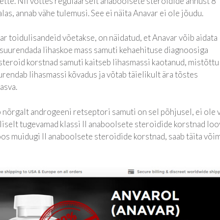
blette. Nii võttes regulaarselt anaboolsete steroidide annust 8
alas, annab vähe tulemusi. See ei näita Anavar ei ole jõudu.
r toidulisandeid võetakse, on näidatud, et Anavar võib aidata
u suurendada lihaskoe mass samuti kehaehituse diagnoosiga
steroid korstnad samuti kaitseb lihasmassi kaotanud, mistõttu
rendab lihasmassi kõvadus ja võtab täielikult ära tõstes
asva.
õrgalt androgeeni retseptori samuti on sel põhjusel, ei ole 
iliselt tugevamad klassi II anaboolsete steroidide korstnad lo
s muidugi II anaboolsete steroidide korstnad, saab täita või