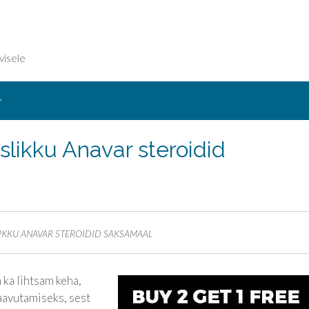
visele
Y
slikku Anavar steroidid
IKKU ANAVAR STEROIDID SAKSAMAAL
 ka lihtsam keha,
saavutamiseks, sest