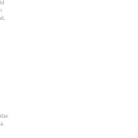
id
n
d,
atav
a.