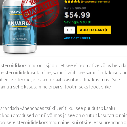
steroidi korstnad on asjaolu, et see ei aromatize või vahetada
 steroidide kasutamine, samuti võib see samuti olla kasutan
 vähemus steroid, et daamid saab kasutada ilma küsimusi. See
samuti selle kasutamine ei pärsi tootmiseks looduslike
randada vähendades tsükli, eriti kui see puudutab kaalu
va kadu omadused on nii võimas ja see on ohutult kasutatud nai
oolsete steroidide korstnad naine. Kui otsite, et suurendada 