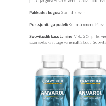
peaks järgima Anvarol annus Anavar alternati
Pakkudes kogus:
3 pillid päevas
Portsjonit iga pudeli:
Kolmkümmend Päeval 
Soovituslik kasutamine:
Võta 3 (3) pillid 
saamiseks kasutage vähemalt 2 kuud. Soovitat