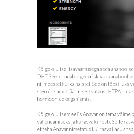
Kõige olulise lisaväärtusega seda anaboolse 
DHT. See muudab pigem riskivaba anaboolsete
nii meestel kui ka naistel. See on tõesti üks
steroid samuti äärmiselt valgust HTPA ning 
hormoonide organismis.
Kõige olulisem eelis Anavar on tema võime pa
vähendamiseks ja ka rasva kiiresti. Selle ras
et teha Anavar nimetatud kui rasva kadu anab