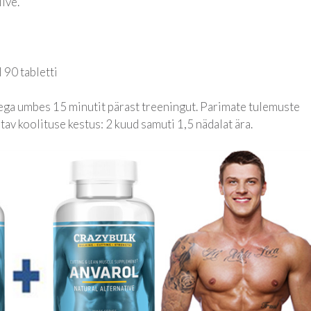
ive.
90 tabletti
veega umbes 15 minutit pärast treeningut. Parimate tulemuste
av koolituse kestus: 2 kuud samuti 1,5 nädalat ära.