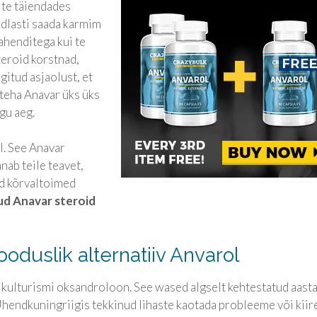
 te täiendades
ndlasti saada karmim
vahenditega kui te
teroid korstnad,
ngitud asjaolust, et
 teha Anavar üks üks
gu aeg.
l. See Anavar
nab teile teavet,
id kõrvaltoimed
ud Anavar steroid
ooduslik alternatiiv Anvarol
kulturismi oksandroloon. See wased algselt kehtestatud aasta
Ühendkuningriigis tekkinud lihaste kaotada probleeme või kiir