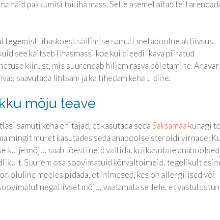
nna häid pakkumisi tailiha mass. Selle asemel aitab teil arendad
ui tegemist lihaskoest säilimise samuti metaboolne aktiivsus.
kuid see kaitseb lihasmassi koe kui dieedil kava piiratud
hetuse kiirust, mis suurendab hiljem rasva põletamine. Anavar
vivad saavutada lihtsam ja ka tihedam keha üldine.
ikku mõju teave
asi samuti keha ehitajad, et kasutada seda
Saksamaa
kunagi t
ma mingit muret kasutades seda anaboolse steroidi virnade. Ku
e külje mõju, saab tõesti neid vältida, kui kasutate anaboolsed
dlikult. Suurem osa soovimatuid kõrvaltoimeid, tegelikult esi
on oluline meeles pidada, et inimesed, kes on allergilised või
 soovimatut negatiivset mõju, vaatamata sellele, et vastutustun