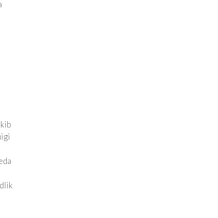
a
ekib
igi
neda
dlik