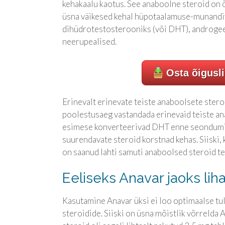
kehakaalu kaotus. See anaboolne steroid on õ
üsna väikesed kehal hüpotaalamuse-munandivä
dihüdrotestosterooniks (või DHT), androgee
neerupealised.
Osta õigusl
Erinevalt erinevate teiste anaboolsete ster
poolestusaeg vastandada erinevaid teiste an
esimese konverteerivad DHT enne seondumis
suurendavate steroid korstnad kehas. Siiski,
on saanud lahti samuti anaboolsed steroid te
Eeliseks Anavar jaoks li
Kasutamine Anavar üksi ei loo optimaalse tu
steroidide. Siiski on üsna mõistlik võrrelda