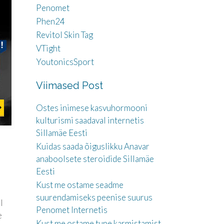
Penomet
Phen24
Revitol Skin Tag
VTight
YoutonicsSport
Viimased Post
Ostes inimese kasvuhormooni
kulturismi saadaval internetis
Sillamäe Eesti
Kuidas saada õiguslikku Anavar
anaboolsete steroidide Sillamäe
Eesti
Kust me ostame seadme
suurendamiseks peenise suurus
l
Penomet Internetis
e
Kust me ostame tupe karmistamist