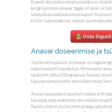
Enamik steroid korstnad on kalduvus olla ka
kerge iseloomu Anavar tagab, et ükski virila
lubatud kasutada käesoleva kapsel ilma mur
kliitori suurendamise, samuti suurendanud k
Osta õigusl
Anavar doseerimise ja ts
Tulenevalt asjaolust, et Anavar on väga ker
maksimaalselt lisaväärtusi. Minimaalne annu
tavaliselt võtta 100mg päevas. Naised, teisel
kipuvad olema tundlik steroid korstnad. See 
Anavar kasutatakse tavaliselt umbes 6-8 nädal
kasutada seda anaboolse steroidi korstnad lõ
Ravimi võtmist, kui te olete praegu lahja kin