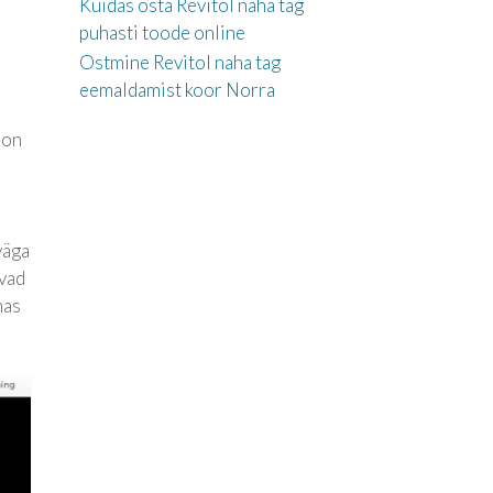
Kuidas osta Revitol naha tag
puhasti toode online
Ostmine Revitol naha tag
eemaldamist koor Norra
 on
väga
ovad
mas