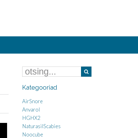
Kategooriad
AirSnore
Anvarol
HGHX2
NaturasilScabies
Noocube