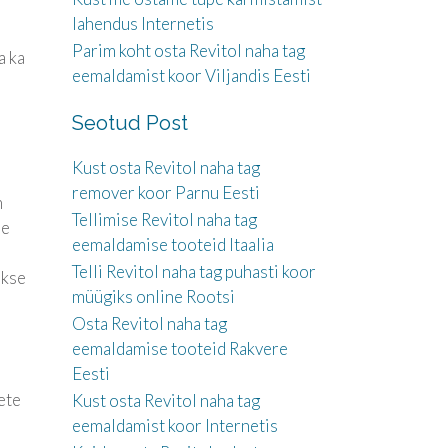
lahendus Internetis
Parim koht osta Revitol naha tag
a ka
eemaldamist koor Viljandis Eesti
Seotud Post
Kust osta Revitol naha tag
remover koor Parnu Eesti
m
Tellimise Revitol naha tag
de
eemaldamise tooteid Itaalia
Telli Revitol naha tag puhasti koor
akse
müügiks online Rootsi
Osta Revitol naha tag
eemaldamise tooteid Rakvere
Eesti
ete
Kust osta Revitol naha tag
eemaldamist koor Internetis