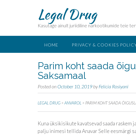
Legal Drug
Kasutage ainult juriidiline narkootikumide teie ter
HOME
PRIVACY & COOKIES POLIC
Parim koht saada õigu
Saksamaal
Posted on
October 10, 2019
by
Felicia Rosiyani
LEGAL DRUG
>
ANVAROL
>
PARIM KOHT SAADA ÕIGUSL
Kuna üksikisikute kavatsevad saada raskem ja
palju inimesi tellida Anavar Selle eesmärgi 