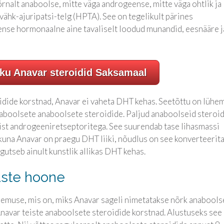
rnalt anaboolse, mitte väga androgeense, mitte väga ohtlik ja
hk-ajuripatsi-telg (HPTA). See on tegelikult pärines
nse hormonaalne aine tavaliselt loodud munandid, eesnääre j
iku Anavar steroidid Saksamaal
oidide korstnad, Anavar ei vaheta DHT kehas. Seetõttu on lühe
aboolsete anaboolsete steroidide. Paljud anaboolseid steroi
t androgeeniretseptoritega. See suurendab tase lihasmassi
 kuna Anavar on praegu DHT liiki, nõudlus on see konverteerit
gutseb ainult kunstlik allikas DHT kehas.
haste hoone
lemuse, mis on, miks Anavar sageli nimetatakse nõrk anabools
 Anavar teiste anaboolsete steroidide korstnad. Alustuseks see