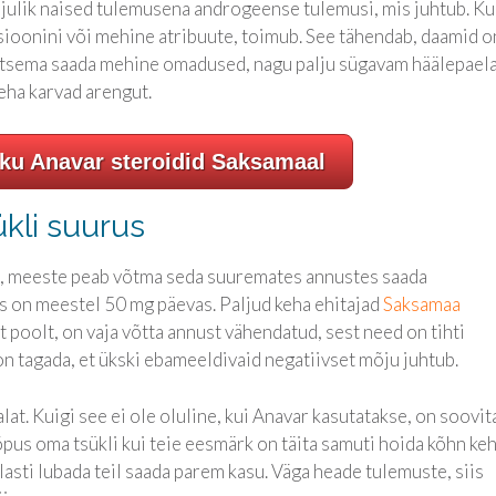
hjulik naised tulemusena androgeense tulemusi, mis juhtub. Ku
tsioonini või mehine atribuute, toimub. See tähendab, daamid o
etsema saada mehine omadused, nagu palju sügavam häälepaela
eha karvad arengut.
iku Anavar steroidid Saksamaal
ükli suurus
ge, meeste peab võtma seda suuremates annustes saada
s on meestel 50 mg päevas. Paljud keha ehitajad
Saksamaa
t poolt, on vaja võtta annust vähendatud, sest need on tihti
on tagada, et ükski ebameeldivaid negatiivset mõju juhtub.
at. Kuigi see ei ole oluline, kui Anavar kasutatakse, on soovit
pus oma tsükli kui teie eesmärk on täita samuti hoida kõhn keh
dlasti lubada teil saada parem kasu. Väga heade tulemuste, siis