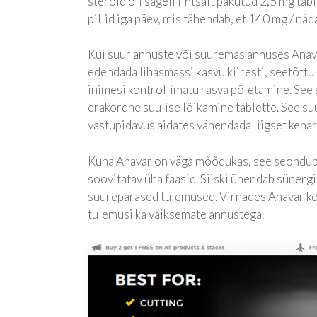
steroid oli sageli lihtsalt pakutud 2,5 mg ta
pillid iga päev, mis tähendab, et 140 mg / näd
Kui suur annuste või suuremas annuses Anava
edendada lihasmassi kasvu kiiresti, seetõtt
inimesi kontrollimatu rasva põletamine. See 
erakordne suulise lõikamine tablette. See suu
vastupidavus aidates vähendada liigset kehar
Kuna Anavar on väga mõõdukas, see seondub n
soovitatav üha faasid. Siiski ühendab sünerg
suurepärased tulemused. Virnades Anavar koo
tulemusi ka väiksemate annustega.