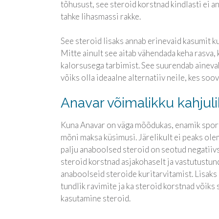
tõhusust, see steroid korstnad kindlasti ei a
tahke lihasmassi rakke.
See steroid lisaks annab erinevaid kasumit k
Mitte ainult see aitab vähendada keha rasva, 
kalorsusega tarbimist. See suurendab aineva
võiks olla ideaalne alternatiiv neile, kes soo
Anavar võimalikku kahjul
Kuna Anavar on väga mõõdukas, enamik sportl
mõni maksa küsimusi. Järelikult ei peaks ole
palju anaboolsed steroid on seotud negatiivs
steroid korstnad asjakohaselt ja vastutustun
anaboolseid steroide kuritarvitamist. Lisaks 
tundlik ravimite ja ka steroid korstnad võiks
kasutamine steroid.