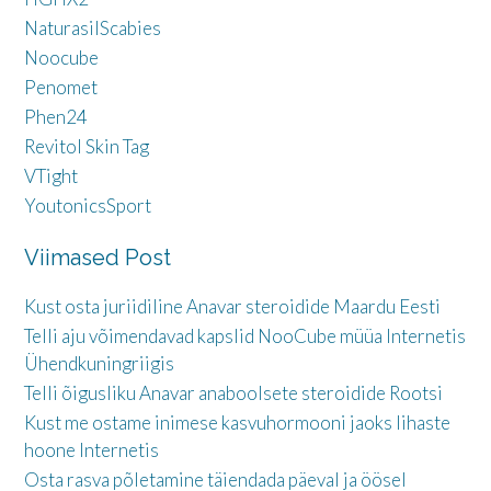
NaturasilScabies
Noocube
Penomet
Phen24
Revitol Skin Tag
VTight
YoutonicsSport
Viimased Post
Kust osta juriidiline Anavar steroidide Maardu Eesti
Telli aju võimendavad kapslid NooCube müüa Internetis
Ühendkuningriigis
Telli õigusliku Anavar anaboolsete steroidide Rootsi
Kust me ostame inimese kasvuhormooni jaoks lihaste
hoone Internetis
Osta rasva põletamine täiendada päeval ja öösel