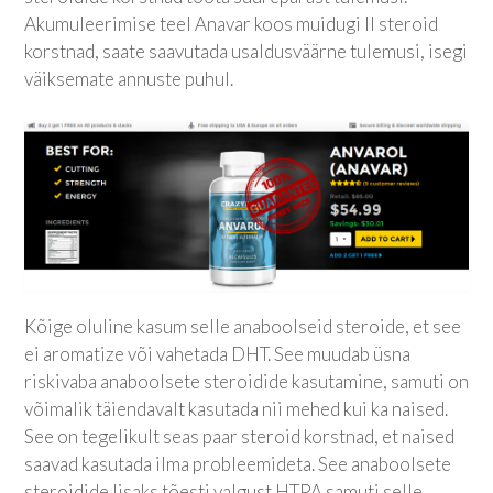
Akumuleerimise teel Anavar koos muidugi II steroid
korstnad, saate saavutada usaldusväärne tulemusi, isegi
väiksemate annuste puhul.
Kõige oluline kasum selle anaboolseid steroide, et see
ei aromatize või vahetada DHT. See muudab üsna
riskivaba anaboolsete steroidide kasutamine, samuti on
võimalik täiendavalt kasutada nii mehed kui ka naised.
See on tegelikult seas paar steroid korstnad, et naised
saavad kasutada ilma probleemideta. See anaboolsete
steroidide lisaks tõesti valgust HTPA samuti selle