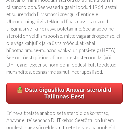
oksandroloon. See wased algselt loodud 1964. aastal,
et suurendada lihasmassi arengu klientidele
Ühendkuningriigis tekkinud lihasmassi kaotanud
tingimusi või kiire rasva põletamine. See anaboolne
steroid on veidi anaboolse, mitte väga androgeense, ei
ole väga kahjulik ja ka üsna mõõdukat kehal
hüpotaalamuse-munandivähk-ajuripatsi-telg (HPTA).
See on tõesti pärines dihüdrotestosterooniks (või
DHT), androgeense hormooni looduslikult toodetud
munandites, eesnäärme samuti neerupealised.
Osta õigusliku Anavar steroidid
Tallinnas Eesti
Erinevalt teiste anaboolsete steroidide korstnad,
Anavar ei teisendada DHT kehas. Seetõttu on lühem
poolestusaeg võrreldes mitmete teiste anaboolseid