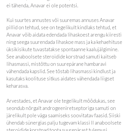
ei tähenda, Anavar ei ole potentsi.
Kui suurtes annustes või suuremas annuses Anavar
pillid on tehtud, see on tegelikult kindlaks tehtud, et
Anavar võib aidata edendada lihaskoest arengu kiiresti
ning seega suurendada lihaskoe mass ja ka kehaehituse
üksikisikute tuvastatakse spontaanne kaalujälgimine.
See anaboolsete steroidide korstnad samuti kaitseb
lihasmassi, mistõttu on suurepärane hambaravi
vähendada kapslid. See tõstab lihasmassi kindlust ja
kasutaks koolituse sitkus aidates vähendada liigset
keharasva.
Arvestades, et Anavar ole tegelikult mõõdukas, see
seondub nõrgalt androgeeniretseptoriga samuti on
järelikult pole väga saamiseks soovitatav faasid. Siiski
ühendab sünergias palju tugevam klassi II anaboolsete
steroidide korstnad toota suurepärast tulemusi.