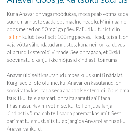
Kuna Anavar on väga mõõdukas, mees peab võtma seda
suurem annuste saada optimaalne heaolu. Minimaalne
doos mehed on 50 mg iga päev. Paljud kulturistid in
Tallinn
kulub tavaliselt 100 mg päevas. Head, teisalt, on
vaja võtta vähendatud annustes, kuna neil on kalduvus
olla tundlik steroidi virnade. See on tagada, et ükski
soovimatuid kahjulikke mõjusid kindlasti toimuma.
Anavar üldiselt kasutanud umbes kuus kuni 8 nädalat.
Kuigi see ei ole oluline, kui Anavar on kasutanud, on
soovitatav kasutada seda anaboolse steroidi lõpus oma
tsükli kui teie eesmärk on täita samuti säilitada
lihasmassi. Ravimi võtmise, kui teil on juba lahja
kindlasti võimaldab teil saada paremat kasumit. Sest
parimat tulemust, siis tuleb järgida Anvarol annuse kui
Anavar valikuid.