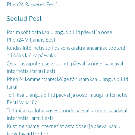
Phen24 Rakveres Eesti
Seotud Post
Parim koht osta kaalulangus pillid päeval ja öösel
Phen24 Viljandis Eesti
Kuidas Internetis tellida kehakaalu alandamise tooteid
nii ööks kui ka päevaks
Osta rasvapõletuseks tablett päeval ja öösel saadaval
internetis Parnu Eesti
Phen24 kommentaare: kõige tõhusam kaalulangus pillid
turul
Telli kaalulangus pillid päeval ja öösel müügil internetis
Eesti Vabariigi
Tellimise kaalulangusest toode päeval ja öösel saadaval
internetis Tartu Eesti
Kust me saame Internetist osta öösel ja päeval kaalu
langetavaid tooteid