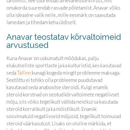
tarbimist. See suurendab ainevahetuse kiirust, mis
omakorda suurendab rasvade põletamist. Anavar võiks
olla ideaalne valik neile, mille eesmärk on saavutada
lamedam ja tihedam keha üldiselt.
Anavar teostatav kõrvaltoimeid
arvustused
Kuna Anavar on uskumatult mõõdukas, palju
elukutseliste sportlaste ja ka kulturistid, kes kasutavad
seda
Tallinn
kunagi kogeda mingit probleeme maksaga.
Seetõttu ei tohiks olla probleeme puudutavad
kasutavad seda anaboolse steroidi. Kuigi enamik
steroid korstnad on seotud kõrvaltoimete negatiivset
mõju, siis võiks tegelikult vältida neid kui sa kasutada
steroid korralikult ja ka mõistlikult. Enamik
soovimatuid negatiivseid mõjusid, tegelikult toimuvad
steroid väärkasutust. Lisaks on oluline märkida, et