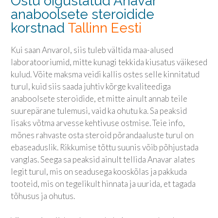
Ostu õigustatud Anavar
anaboolsete steroidide
korstnad
Tallinn Eesti
Kui saan Anvarol, siis tuleb vältida maa-alused
laboratooriumid, mitte kunagi tekkida kiusatus väikesed
kulud. Võite maksma veidi kallis ostes selle kinnitatud
turul, kuid siis saada juhtiv kõrge kvaliteediga
anaboolsete steroidide, et mitte ainult annab teile
suurepärane tulemusi, vaid ka ohutu ka. Sa peaksid
lisaks võtma arvesse kehtivuse ostmise. Teie info,
mõnes rahvaste osta steroid põrandaaluste turul on
ebaseaduslik. Rikkumise tõttu suunis võib põhjustada
vanglas. Seega sa peaksid ainult tellida Anavar alates
legit turul, mis on seadusega kooskõlas ja pakkuda
tooteid, mis on tegelikult hinnata ja uurida, et tagada
tõhusus ja ohutus.