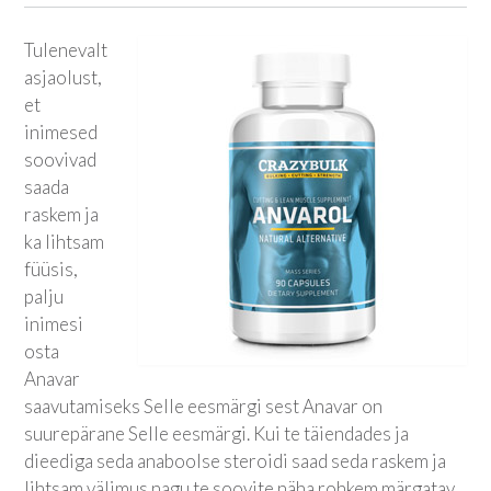
Tulenevalt
asjaolust,
et
inimesed
soovivad
saada
raskem ja
ka lihtsam
füüsis,
palju
inimesi
osta
Anavar
saavutamiseks Selle eesmärgi sest Anavar on
suurepärane Selle eesmärgi. Kui te täiendades ja
dieediga seda anaboolse steroidi saad seda raskem ja
lihtsam välimus nagu te soovite näha rohkem märgatav