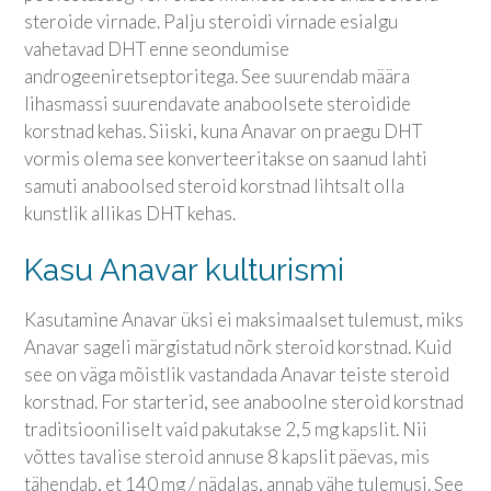
steroide virnade. Palju steroidi virnade esialgu
vahetavad DHT enne seondumise
androgeeniretseptoritega. See suurendab määra
lihasmassi suurendavate anaboolsete steroidide
korstnad kehas. Siiski, kuna Anavar on praegu DHT
vormis olema see konverteeritakse on saanud lahti
samuti anaboolsed steroid korstnad lihtsalt olla
kunstlik allikas DHT kehas.
Kasu Anavar kulturismi
Kasutamine Anavar üksi ei maksimaalset tulemust, miks
Anavar sageli märgistatud nõrk steroid korstnad. Kuid
see on väga mõistlik vastandada Anavar teiste steroid
korstnad. For starterid, see anaboolne steroid korstnad
traditsiooniliselt vaid pakutakse 2,5 mg kapslit. Nii
võttes tavalise steroid annuse 8 kapslit päevas, mis
tähendab, et 140 mg / nädalas, annab vähe tulemusi. See