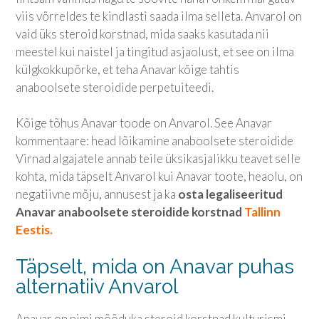
viis võrreldes te kindlasti saada ilma selleta. Anvarol on
vaid üks steroid korstnad, mida saaks kasutada nii
meestel kui naistel ja tingitud asjaolust, et see on ilma
külgkokkupõrke, et teha Anavar kõige tahtis
anaboolsete steroidide perpetuiteedi.
Kõige tõhus Anavar toode on Anvarol. See Anavar
kommentaare: head lõikamine anaboolsete steroidide
Virnad algajatele annab teile üksikasjalikku teavet selle
kohta, mida täpselt Anvarol kui Anavar toote, heaolu, on
negatiivne mõju, annusest ja ka
osta legaliseeritud
Anavar anaboolsete steroidide korstnad
Tallinn
Eestis.
Täpselt, mida on Anavar puhas
alternatiiv Anvarol
Anavar on nimi mõõduka steroid korstnad kulturismi