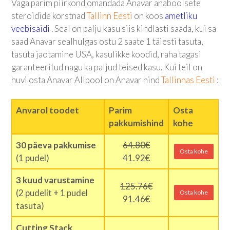
Väga parim piirkond omandada Anavar anaboolsete
steroidide korstnad
Tallinn Eesti
on koos
ametliku
veebisaidi
. Seal on palju kasu siis kindlasti saada, kui sa
saad Anavar sealhulgas ostu 2 saate 1 täiesti tasuta,
tasuta jaotamine USA, kasulikke koodid, raha tagasi
garanteeritud nagu ka paljud teised kasu. Kui teil on
huvi osta Anavar Allpool on Anavar hind
Tallinnas Eesti
:
Anvarol toodet
Parim
Osta
pakkumishind
kohe
30 päeva pakkumise
64.80€
Osta kohe
(1 pudel)
41.92€
3 kuud varustamine
125.76€
(2 pudelit + 1 pudel
Osta kohe
91.46€
tasuta)
Cutting Stack