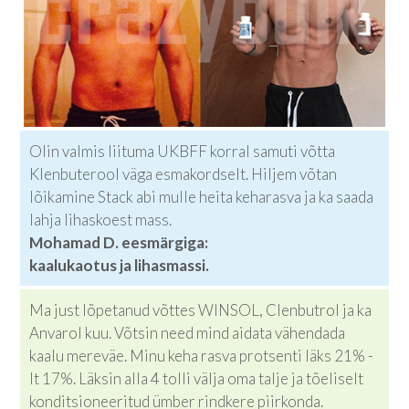
Olin valmis liituma UKBFF korral samuti võtta
Klenbuterool väga esmakordselt. Hiljem võtan
lõikamine Stack abi mulle heita keharasva ja ka saada
lahja lihaskoest mass.
Mohamad D. eesmärgiga:
kaalukaotus ja lihasmassi.
Ma just lõpetanud võttes WINSOL, Clenbutrol ja ka
Anvarol kuu. Võtsin need mind aidata vähendada
kaalu mereväe. Minu keha rasva protsenti läks 21% -
lt 17%. Läksin alla 4 tolli välja oma talje ja tõeliselt
konditsioneeritud ümber rindkere piirkonda.