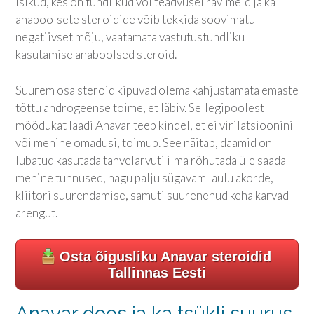
isikud, kes on tundlikud või teadvusel ravimeid ja ka
anaboolsete steroidide võib tekkida soovimatu
negatiivset mõju, vaatamata vastutustundliku
kasutamise anaboolsed steroid.
Suurem osa steroid kipuvad olema kahjustamata emaste
tõttu androgeense toime, et läbiv. Sellegipoolest
mõõdukat laadi Anavar teeb kindel, et ei virilatsioonini
või mehine omadusi, toimub. See näitab, daamid on
lubatud kasutada tahvelarvuti ilma rõhutada üle saada
mehine tunnused, nagu palju sügavam laulu akorde,
kliitori suurendamise, samuti suurenenud keha karvad
arengut.
Osta õigusliku Anavar steroidid
Tallinnas Eesti
Anavar doos ja ka tsükli suurus