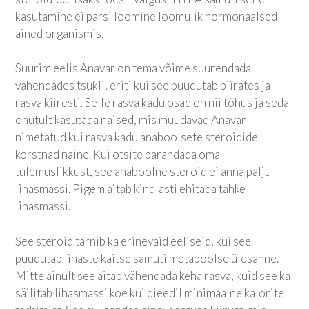
kasutamine ei pärsi loomine loomulik hormonaalsed
ained organismis.
Suurim eelis Anavar on tema võime suurendada
vähendades tsükli, eriti kui see puudutab piirates ja
rasva kiiresti. Selle rasva kadu osad on nii tõhus ja seda
ohutult kasutada naised, mis muudavad Anavar
nimetatud kui rasva kadu anaboolsete steroidide
korstnad naine. Kui otsite parandada oma
tulemuslikkust, see anaboolne steroid ei anna palju
lihasmassi. Pigem aitab kindlasti ehitada tahke
lihasmassi.
See steroid tarnib ka erinevaid eeliseid, kui see
puudutab lihaste kaitse samuti metaboolse ülesanne.
Mitte ainult see aitab vähendada keha rasva, kuid see ka
säilitab lihasmassi koe kui dieedil minimaalne kalorite