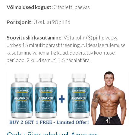
Võimalused kogust:
3 tabletti päevas
Portsjonit:
Üks kuu 90 pillid
Soovituslik kasutamine:
Võta kolm (3) pillid veega
umbes 15 minutit pärast treeningut. Ideaalse tulemuse
kasutamine vähemalt 2 kuud. Soovitatav koolituse
periood: 2 kuud samuti 1,5 nädalat ära.