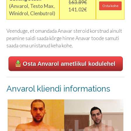
163.89€
(Anvarol, Testo Max,
Osta kohe
141.02€
Winidrol, Clenbutrol)
Veenduge, et omandada Anavar steroid korstnad ainult
peamine saidi saada kõrge hinne Anavar toode samuti
saada oma unistanud keha kohe.
Osta Anvarol ametlikul kodulehel
Anvarol kliendi informations