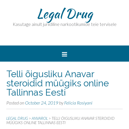
Legal Drug
Kasutage ainult juriidiline narkootikumide teie tervisele
Telli õigusliku Anavar
steroidid müügiks online
Tallinnas Eesti
Posted on
October 24, 2019
by
Felicia Rosiyani
LEGAL DRUG
>
ANVAROL
>
TELLI ÕIGUSLIKU ANAVAR STEROIDID
MÜÜGIKS ONLINE TALLINNAS EESTI