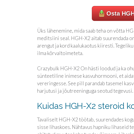
Osta HGH
Üks lähenemine, mida saab teha on võtta HG
meditsiini seal. HGH-X2 aitab suurendada o
arengut ja kord kaalukaotus kiiresti. Tegeli
ilma kõrvaltoimeteta.
Crazybulk HGH-X2 On hästi loodud ja ka ohu
sünteetiline inimese kasvuhormooni, et aid
vereringesse. See pill parandab tasemel kasv
harjutusi ja jõutreeninguga seotud tegevusi.
Kuidas HGH-X2 steroid k
Tavaliselt HGH-X2 töötab, suurendades kogu
sisse lihaskoes. Nähtavus hapniku lihaseid t