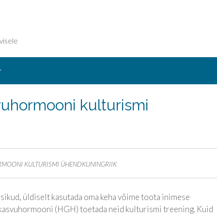
visele
Y
vuhormooni kulturismi
ORMOONI KULTURISMI ÜHENDKUNINGRIIK
Isikud, üldiselt kasutada oma keha võime toota inimese
kasvuhormooni (HGH) toetada neid kulturismi treening. Kuid