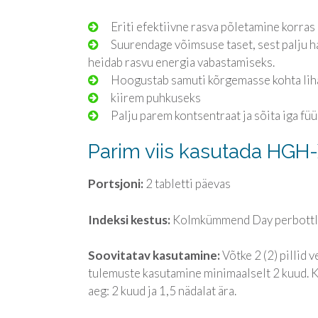
Eriti efektiivne rasva põletamine korras 
Suurendage võimsuse taset, sest palju h
heidab rasvu energia vabastamiseks.
Hoogustab samuti kõrgemasse kohta liha
kiirem puhkuseks
Palju parem kontsentraat ja sõita iga füü
Parim viis kasutada HGH-
Portsjoni:
2 tabletti päevas
Indeksi kestus:
Kolmkümmend Day perbott
Soovitatav kasutamine:
Võtke 2 (2) pillid
tulemuste kasutamine minimaalselt 2 kuud. K
aeg: 2 kuud ja 1,5 nädalat ära.