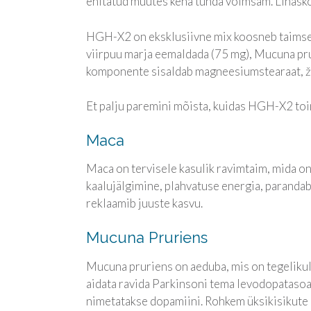
ehitatud muutes keha tunda võimsam. Lihasko
HGH-X2 on eksklusiivne mix koosneb taimsei
viirpuu marja eemaldada (75 mg), Mucuna prur
komponente sisaldab magneesiumstearaat, žela
Et palju paremini mõista, kuidas HGH-X2 toi
Maca
Maca on tervisele kasulik ravimtaim, mida on 
kaalujälgimine, plahvatuse energia, parandab
reklaamib juuste kasvu.
Mucuna Pruriens
Mucuna pruriens on aeduba, mis on tegelikult
aidata ravida Parkinsoni tema levodopataso
nimetatakse dopamiini. Rohkem üksikisikute m