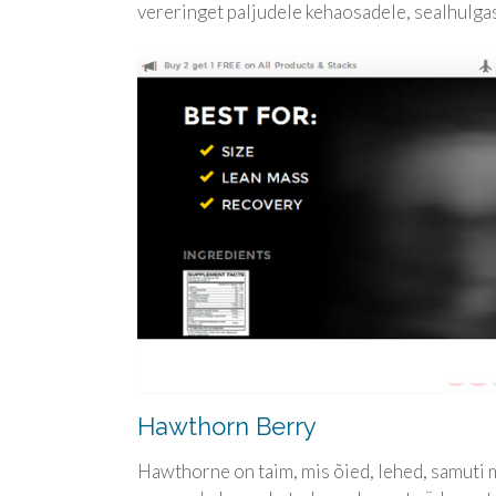
vereringet paljudele kehaosadele, sealhulgas
Hawthorn Berry
Hawthorne on taim, mis õied, lehed, samuti m