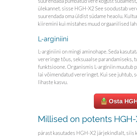
suurendada pumbatud vere kogust südamest, 
ülekannet. sisse HGH-X2 See soodustab verev
suurendada oma üldist südame heaolu. Kulturi
kiiremini kui mistahes muud orgaanilised lah
L-arginiini
L-arginiini on mingi aminohape. Seda kasuta
vereringe tõus, seksuaalse parandamiseks, tu
funktsioone. Organismis L-arginiin muutub 
lai võimendatud vereringet. Kui see juhtub, s
lihaste kasvu.
Osta HGH
Millised on potents HGH
pärast kasutades HGH-X2 järjekindlalt, siis k