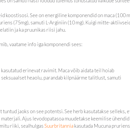
es on samuti hästi loodud tulemus tõhustatud valkude süntees
d koostisosi. See on energiline komponendid on maca (100 m
iens (75mg), samuti L-Arginiin (10 mg). Kuigi mitte-aktiivsei
tiin ja ka pruunikas riisi jahu.
mib, vaatame info iga komponendi sees:
kasutatud erinevat ravimit. Maca võib aidata teil hoiab
 seksuaalset heaolu, parandab kilpnäärme talitlust, samuti
 tuntud jaoks on see potentsi. See herb kasutatakse selleks, e
a materjali. Ajus levodopatasoa muudetakse keemilise ühendid
itu riiki, sealhulgas
Suurbritannia
kasutada Mucuna pruriens