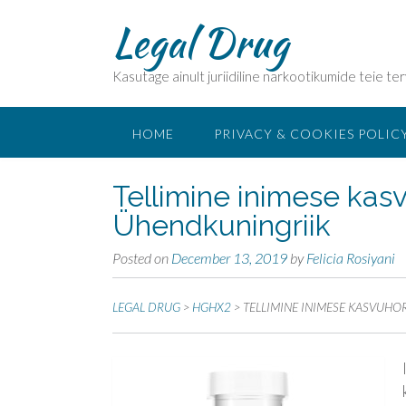
Legal Drug
Kasutage ainult juriidiline narkootikumide teie ter
HOME
PRIVACY & COOKIES POLIC
Tellimine inimese kas
Ühendkuningriik
Posted on
December 13, 2019
by
Felicia Rosiyani
LEGAL DRUG
>
HGHX2
>
TELLIMINE INIMESE KASVUH