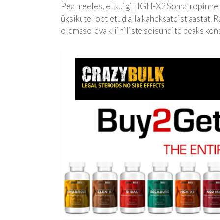
Pea meeles, et kuigi HGH-X2 Somatropinne on
üksikute loetletud alla kaheksateist aastat.
olemasoleva kliiniliste seisundite peaks kon