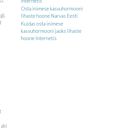
i.
Internetis
Osta inimese kasvuhormooni
g),
lihaste hoone Narvas Eesti
d
Kuidas osta inimese
kasvuhormooni jaoks lihaste
hoone Internetis
t
 abi