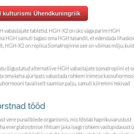
 kulturismi Ühendkuningriik
H vabastajate tabletid. HGH-X2 on üks väga parim HGH
ma HGH samuti tagasi oma HGH tasandil, et edendada lihasko
kult, HGH-X2 on replica Somatropinne see on võimas mõju, kuid
tu õigustatud alternatiive HGH vabastajate somatropiini et o
ata oma keha ajuripats vabastada rohkem inimese kasvuhormoo
uhormooni tavaliselt saamise palju, samuti kiiremini tekivad
orstnad tööd
st vere punaliblede organismis, mis tõstab hapnikuvarustust
eha energiatootmise lihtsam ja ka isegi rohkem vastupidavust 