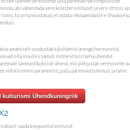
et see laieneb veresoonte ja ka paremad närviimpulsside
oolu abi vähendada vere kolesteroolitaset ja vere stressi aja
smis, ta on tunnustatud, et aidata reklaamida kiire lihaskoe k
endusi.
takse peamiselt soodustab käivitamist arengu hormoonid,
levad olla insuliini samuti mitmeid teisi keha ühendid
paremale lämmastikoksiidi ühend, mis põhjustab veresoonte a
ee viib kiiremini paranemist, palju paremaid tulemusi ja taine
 kulturismi Ühendkuningriik
-X2
indlasti saada kleepumist eeliseid: