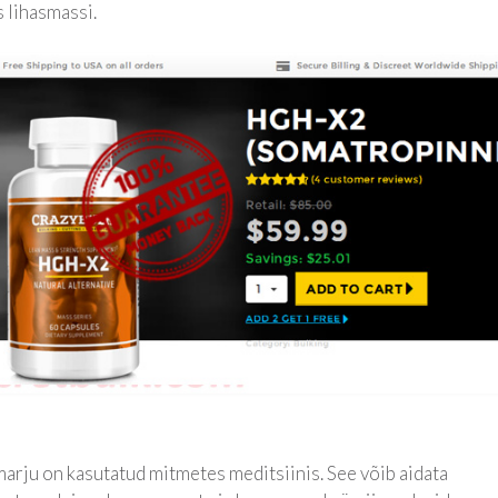
 lihasmassi.
arju on kasutatud mitmetes meditsiinis. See võib aidata