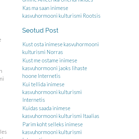
Kas ma saan inimese
kasvuhormooni kulturismi Rootsis
Seotud Post
e
Kust osta inimese kasvuhormooni
kulturismi Norras
Kust me ostame inimese
kasvuhormooni jaoks lihaste
n
hoone Internetis
ni
Kui tellida inimese
kasvuhormooni kulturismi
Internetis
Kuidas saada inimese
kasvuhormooni kulturismi Itaalias
Parim koht selleks inimese
üles
kasvuhormooni kulturismi