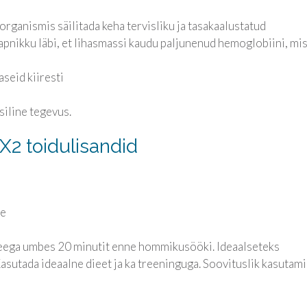
organismis säilitada keha tervisliku ja tasakaalustatud
apnikku läbi, et lihasmassi kaudu paljunenud hemoglobiini, mi
seid kiiresti
siline tegevus.
X2 toidulisandid
le
 veega umbes 20 minutit enne hommikusööki. Ideaalseteks
asutada ideaalne dieet ja ka treeninguga. Soovituslik kasutam