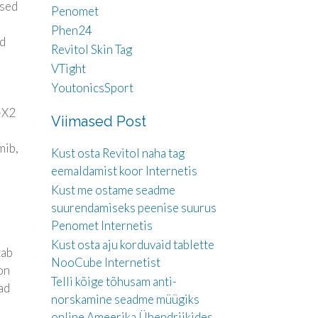
esed
Penomet
Phen24
ad
Revitol Skin Tag
VTight
YoutonicsSport
-X2
Viimased Post
mib,
Kust osta Revitol naha tag
eemaldamist koor Internetis
Kust me ostame seadme
suurendamiseks peenise suurus
Penomet Internetis
Kust osta aju korduvaid tablette
tab
NooCube Internetist
on
Telli kõige tõhusam anti-
ad
norskamine seadme müügiks
online Ameerika Ühendriikides