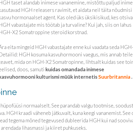
HGH taset alandab inimese vananemine, mistõttu paljud inim
kasutavad HGH releasers ravimit, et aidata neil täita nõudmisi
kasvu hormonaalset agent. Kas oled üks üksikisikud, kes otsiv
HGH vabastajate mis töötab ja turvaline? Kui jah, siis on lahus
HGH-X2 Somatroppine steroid korstnad.
Ära eita mingeid HGH vabastajate enne kui vaadata seda HGH
Detailid: HGH kosuma kasvuhormooni vaegus, mis annab teile
teavet, mida on HGH-X2 Somatropinne, lihtsalt kuidas see toi
eelised, doos, samuti
kuidas omandada inimese
kasvuhormooni kulturismi müük internetis
Suurbritannia
.
inne
hüpofüüsi normaalselt. See parandab valgu tootmise, soodus
va. HGH kraadi väheneb jätkuvalt, kuna keegi vananemist. See 
ead tegema mõned tegevused dubleerida HGH kui nad sooviv
arendada lihasmassi ja kiiret puhkuseks.