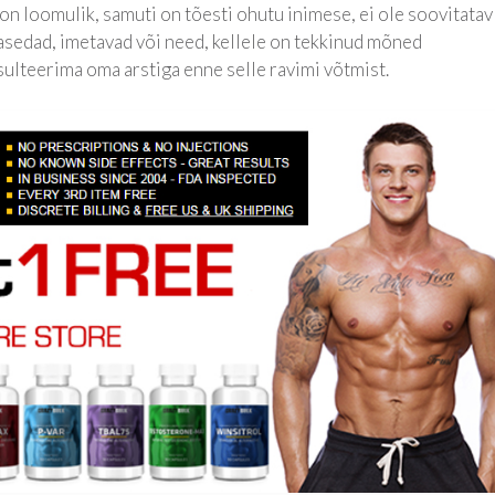
 loomulik, samuti on tõesti ohutu inimese, ei ole soovitatav
 Rasedad, imetavad või need, kellele on tekkinud mõned
sulteerima oma arstiga enne selle ravimi võtmist.