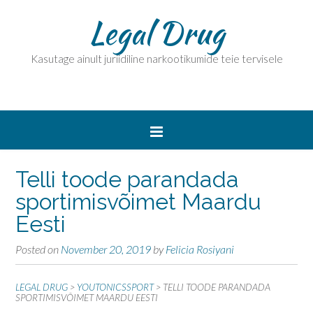
Legal Drug
Kasutage ainult juriidiline narkootikumide teie tervisele
Telli toode parandada
sportimisvõimet Maardu
Eesti
Posted on
November 20, 2019
by
Felicia Rosiyani
LEGAL DRUG
>
YOUTONICSSPORT
>
TELLI TOODE PARANDADA
SPORTIMISVÕIMET MAARDU EESTI