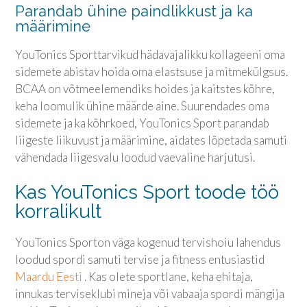
Parandab ühine paindlikkust ja ka
määrimine
YouTonics Sport
tarvikud hädavajalikku kollageeni oma
sidemete abistav hoida oma elastsuse ja mitmekülgsus.
BCAA on võtmeelemendiks hoides ja kaitstes kõhre,
keha loomulik ühine määrde aine. Suurendades oma
sidemete ja ka kõhrkoed,
YouTonics Sport
parandab
liigeste liikuvust ja määrimine, aidates lõpetada samuti
vähendada liigesvalu loodud vaevaline harjutusi.
Kas
YouTonics Sport
toode töö
korralikult
YouTonics Sport
on väga kogenud tervishoiu lahendus
loodud spordi samuti tervise ja fitness entusiastid
Maardu Eesti
. Kas olete sportlane, keha ehitaja,
innukas terviseklubi mineja või vabaaja spordi mängija