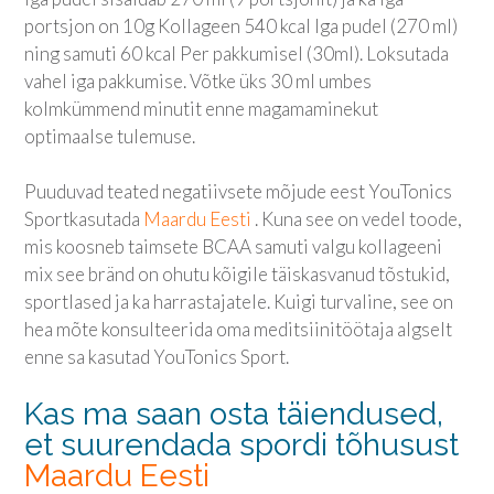
portsjon on 10g Kollageen 540 kcal Iga pudel (270 ml)
ning samuti 60 kcal Per pakkumisel (30ml). Loksutada
vahel iga pakkumise. Võtke üks 30 ml umbes
kolmkümmend minutit enne magamaminekut
optimaalse tulemuse.
Puuduvad teated negatiivsete mõjude eest
YouTonics
Sport
kasutada
Maardu Eesti
. Kuna see on vedel toode,
mis koosneb taimsete BCAA samuti valgu kollageeni
mix see bränd on ohutu kõigile täiskasvanud tõstukid,
sportlased ja ka harrastajatele. Kuigi turvaline, see on
hea mõte konsulteerida oma meditsiinitöötaja algselt
enne sa kasutad
YouTonics Sport
.
Kas ma saan osta täiendused,
et suurendada spordi tõhusust
Maardu Eesti