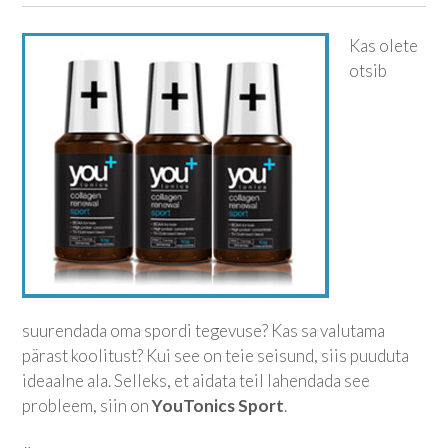
Kas olete
otsib
suurendada oma spordi tegevuse? Kas sa valutama
pärast koolitust? Kui see on teie seisund, siis puuduta
ideaalne ala. Selleks, et aidata teil lahendada see
probleem, siin on
YouTonics Sport
.