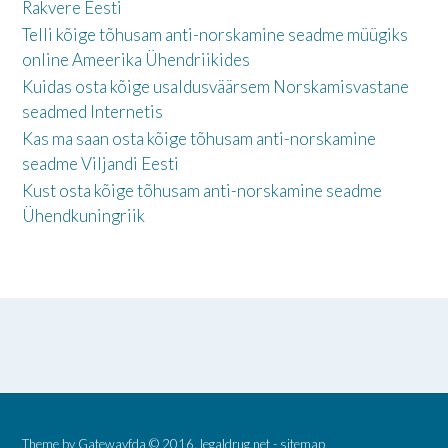
Rakvere Eesti
Telli kõige tõhusam anti-norskamine seadme müügiks
online Ameerika Ühendriikides
Kuidas osta kõige usaldusväärsem Norskamisvastane
seadmed Internetis
Kas ma saan osta kõige tõhusam anti-norskamine
seadme Viljandi Eesti
Kust osta kõige tõhusam anti-norskamine seadme
Ühendkuningriik
Theme by
Gatewayfda
© 2016.
legaldrug.net
-
sitemap