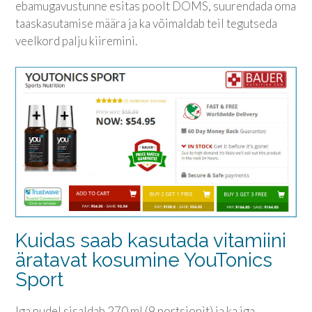
ebamugavustunne esitas poolt DOMS, suurendada oma
taaskasutamise määra ja ka võimaldab teil tegutseda
veelkord palju kiiremini.
Kuidas saab kasutada vitamiini
äratavat kosumine
YouTonics
Sport
Iga pudel sisaldab 270 ml (9 portsjonit) ja ka iga