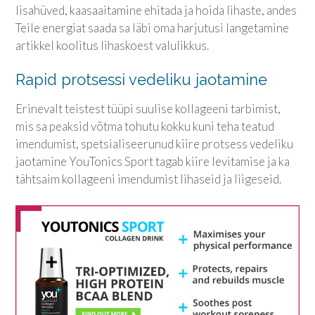
lisahüved, kaasaaitamine ehitada ja hoida lihaste, andes
Teile energiat saada sa läbi oma harjutusi langetamine
artikkel koolitus lihaskoest valulikkus.
Rapid protsessi vedeliku jaotamine
Erinevalt teistest tüüpi suulise kollageeni tarbimist,
mis sa peaksid võtma tohutu kokku kuni teha teatud
imendumist, spetsialiseerunud kiire protsess vedeliku
jaotamine
YouTonics Sport
tagab kiire levitamise ja ka
tähtsaim kollageeni imendumist lihaseid ja liigeseid.