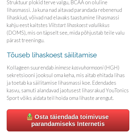
Struktuur plokid terve valgu, BCAA on oluline
lihasmassi. Ja kuna nad aitavad parandada rebenenud
lihaskiud, võivad nad elavaks taastumine lihasmassi
kahju eest kaitstes
Viitstart lihaskoest valulikkus
(DOMS), mis on täpselt see, mida põhjustab teile valu
pärast treeningu.
Tõuseb lihaskoest säilitamise
Kollageen suurendab
inimese kasvuhormooni
(HGH)
sekretsiooni jooksul oma keha, mis aitab ehitada lihas
ja toetab ka säilitamise lihasmassi koe. Edendades
kasvu, samuti alandavad jaotusest lihasrakud
YouTonics
Sport
võiks aidata teil hoida oma lihaste arengut.
Osta täiendada toimivuse
parandamiseks Internetis