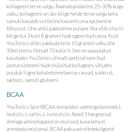
kollageeni terve valgu. Raamatupidamine 25-30% kogu
valku, kollageeni on üks kõige helde terve valgu keha
samuti kasutab sa tõeline kasumit oma eputamine
tõhusust.
Ühe untsi pakkumine punane liha võib olla nii
kõrge kui 3 kuni 8 grammi hüdrogeenitud rasva. Kuid
YouTonics võiks pakkuda teile 10 grammi valku ühe
30ml teeniv lihtsalt 70 kalorit. See on saavutatud
kasutades YouTonics ülimalt spetsialiseeritud
jaotussüsteemi hüdrolüüsitud kollageen, vihjates
puudub liigne kohaletoimetamise rasvad, suhkrud,
laktoos, samuti gluteeni.
BCAA
YouTonics Sport
BCAA-kompleksi valemiga koosneb L-
leutsiin, L-valiin, L-isoleutsiin. Need 3 hargnenud
ahelaga aminohapped on olulised, kuna keha ei
arendada neid omal. BCAA pakuvad mitmekülgseid