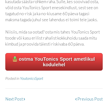
kasutada säästa rohkem raha. Sulle, kes soovivad osta,
võid osta
YouTonics Sport
enesekindlust, sest see on
tagatud no-risk ja ka no-kiusame 60 päeva tagasi
maksma tagada juhul see lahendus ei toimi teie jaoks.
Niisiis, mida sa ootad? osta mis tahes
YouTonics Sport
toode või kasu erilist rahalist kokkuhoidu saada mitu
kimbud ja proovida täiesti riskivaba 60 päeva.
ostma
YouTonics Sport
ametlikul
kodulehel
Posted in
YoutonicsSport
Post
Next Post
Previous Post
navigation