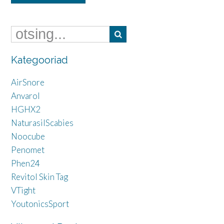
Kategooriad
AirSnore
Anvarol
HGHX2
NaturasilScabies
Noocube
Penomet
Phen24
Revitol Skin Tag
VTight
YoutonicsSport