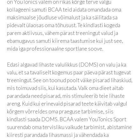
on YouTonics valem on rikas kõrge terve valgu
kollageeni samuti BCAA teid aidata omandada oma
maksimaalse jõudluse võimalust ja ka säilitada sa
pidevalt ülaosas oma tõhusust. Te kindlasti kogeda
parem aktiivsus, vähem pärast treeningut valud ja
ebamugavus samuti kiirema taastumise kui just see,
mida iga professionaalne sportlane soove.
Edasi algavad lihaste valulikkus (DOMS) on valu ja ka
valu, et sa tavaliselt kogemus paar päeva pärast tugevat
treeningut. See on toonud poolt väike pisarad lihaskiud,
mis toimuvad siis, kui kasutada. Valk oma dieet aitab
parandada need pisarad, mis stimuleerib teie lihaste
areng. Kuid kui erinevaid pisarad teete käivitab valgul
kõrgem võrreldes oma praeguse tarbimise, siis
kindlasti saada DOMS. BCAA valem
YouTonics Sport
suurendab oma tervisliku valkude tarbimist, abistamine
kiiresti parandada lihasmassi ja vähendada ka