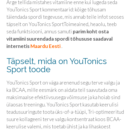
Ärge tellida mistahes vitamiine enne kui lugeda seda
YouTonics Sport
kommentaarid: kõige tõhusam
täiendada spordi tegevuse, mis annab teile infot seoses
täpselt on
YouTonics Sport
Toimeained, heaolu, teeb
seda funktsiooni, annus samuti
parim koht osta
vitamiini suurendada spordi tõhususe saadaval
internetis
Maardu Eesti
.
Täpselt, mida on
YouTonics
Sport
toode
YouTonics Sport
on väga arenenud segu terve valgu ja
ka BCAA, mille eesmärk on aidata teil saavutada oma
maksimaalse efektiivsusega võimsuse ja ka hoiab sind
ülaosas treeningu.
YouTonics Sport
kasutab keerulisi
teadusuuringute toota üks-of-a-tüüpi, Tri-optimeeritud
suure kollageeni terve valgu kontsentraat koos BCAA-
keerulise valemi, mis toetab ühist ja ka lihaskoest