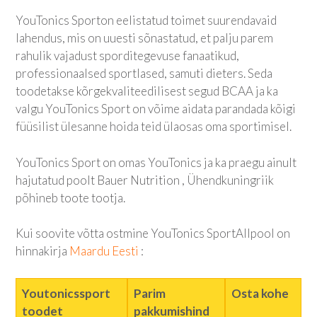
YouTonics Sport
on eelistatud toimet suurendavaid
lahendus, mis on uuesti sõnastatud, et palju parem
rahulik vajadust sporditegevuse fanaatikud,
professionaalsed sportlased, samuti dieters. Seda
toodetakse kõrgekvaliteedilisest segud BCAA ja ka
valgu
YouTonics Sport
on võime aidata parandada kõigi
füüsilist ülesanne hoida teid ülaosas oma sportimisel.
YouTonics Sport
on omas YouTonics ja ka praegu ainult
hajutatud poolt Bauer Nutrition , Ühendkuningriik
põhineb toote tootja.
Kui soovite võtta ostmine
YouTonics Sport
Allpool on
hinnakirja
Maardu Eesti
:
Youtonicssport
Parim
Osta kohe
toodet
pakkumishind