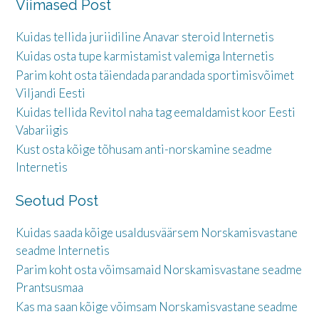
Viimased Post
Kuidas tellida juriidiline Anavar steroid Internetis
Kuidas osta tupe karmistamist valemiga Internetis
Parim koht osta täiendada parandada sportimisvõimet
Viljandi Eesti
Kuidas tellida Revitol naha tag eemaldamist koor Eesti
Vabariigis
Kust osta kõige tõhusam anti-norskamine seadme
Internetis
Seotud Post
Kuidas saada kõige usaldusväärsem Norskamisvastane
seadme Internetis
Parim koht osta võimsamaid Norskamisvastane seadme
Prantsusmaa
Kas ma saan kõige võimsam Norskamisvastane seadme