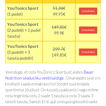
YouTonics Sport
51.36€
Osta kohe
(1 pudel)
49.95€
YouTonics Sport
149.85€
(2 pudelit + 1 pudel
Osta kohe
99.9€
tasuta)
YouTonics Sport
299.7€
(3 pudelit + 3
Osta kohe
149.85€
tasuta pudelit)
Veenduge, et osta
YouTonics Sport
just alates
Bauer
Nutrition seadusliku veebisaidiga
. Omandades seal siis
kindlasti saada esmaklassilist toodet suurendada
sportimise jõudlust. On ka palju pakkumisi nagu mitme
osta tegeleda ostu 2 saate 1 tasuta ja osta 3 saada 3
täiesti tasuta. Samuti Eriti ajal on kupong koodid saate