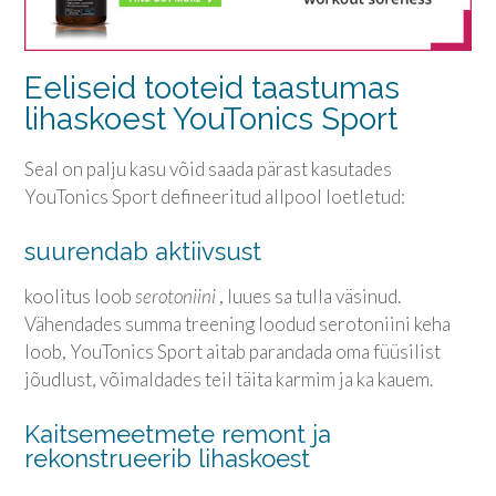
Eeliseid tooteid taastumas
lihaskoest
YouTonics Sport
Seal on palju kasu võid saada pärast kasutades
YouTonics Sport
defineeritud allpool loetletud:
suurendab aktiivsust
koolitus loob
serotoniini
, luues sa tulla väsinud.
Vähendades summa treening loodud serotoniini keha
loob,
YouTonics Sport
aitab parandada oma füüsilist
jõudlust, võimaldades teil täita karmim ja ka kauem.
Kaitsemeetmete remont ja
rekonstrueerib lihaskoest