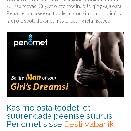
kui nad teevad. Guy, et olete mõelnud Jelqing vaja osta
Penomet kuna see on toode, mis on kinnitatud toimima
ja ei ole seotud üksnes masturbating jelqing teeb.
Kas me osta toodet, et
suurendada peenise suurus
Penomet sisse
Eesti Vabariik