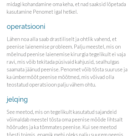
midagi kohandamine oma keha, et nad saaksid lõpetada
kasutamine Penomet igal hetkel.
operatsiooni
Lähen noa alla saab drastiliselt ja ohtlik vahend, et
peenise laienemise probleem. Palju meestel, mis on
mõelnud peenise laienemise kirurgia tegelikult ei vaja
ravi, mis võib tekitada püsivaid kahjusid, sealhulgas
saamata jäänud peenise. Penomet võib tõsta suuruse ja
ka ümbermõõt peenise mõõtmed, mis võivad olla
teostatud operatsioon palju vähem ohtu.
jelqing
See meetod, mis on tegelikult kasutatud sajandeid
võimaldab meestel tõsta oma peenise mõõde lihtsalt
hõõrudes ja ka tõmmates peenise. Kui see meetod
tõesti toimis, enamik mehi oleks palju suurem peenis