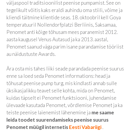
väljaspool traditsioonilist peenise pumpamist. See on
tegelikult võitis kaks eraldi auhindu oma stiili, võime ja
kliendi täitmine klientide seas. 18. oktoobril kell Goya
temperatuuril Nollendorfplatzi Berliinis, Saksamaa,
Penomet anti kõige tõhusam mees paranemist 2012.
aasta kaugusel Venus Autasud ja ka 2013. aastal,
Penomet saanud väga parim isane parandamise tööriist
au näidustuste Awards.
Ära osta mis tahes liiki seade parandada peenise suurus
enne sa loed seda Penomet informations: head ja
tõhusat peenise pump turg, mis kindlasti annab sulle
üksikasjalikku teavet selle kohta, mida on Penomet,
kuidas täpselt ei Penomet funktsiooni, juhendamise
ülevaade kasutada Penomet, võrdlemise Penomet ja ka
teiste peenise laienemist lähenemine ja
me saame
leida toodet suurendamiseks peenise suurus
Penomet müügil internetis
Eesti Vabariigi
.