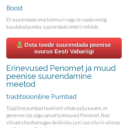
Boost
Et suurendada oma tulemusi nagu te saada veelgi
kasutatud pumba, suurendada ümbris mõõde.
Osta toode suurendada peenise
suurus Eesti Vabariigi
Erinevused Penomet ja muud
peenise suurendamine
meetod
traditsiooniline Pumbad
Tüüpiline pumbad tavaliselt võtab palju kauem, et
genereerida väga samad tulemused Penomet. Nad
võivad olla ebamugav üksikisiku ja ei saa olla nii võimas