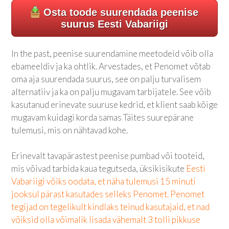
Osta toode suurendada peenise
suurus Eesti Vabariigi
In the past, peenise suurendamine meetodeid võib olla
ebameeldiv ja ka ohtlik. Arvestades, et Penomet võtab
oma aja suurendada suurus, see on palju turvalisem
alternatiiv ja ka on palju mugavam tarbijatele. See võib
kasutanud erinevate suuruse kedrid, et klient saab kõige
mugavam kuidagi korda samas Täites suurepärane
tulemusi, mis on nähtavad kohe.
Erinevalt tavapärastest peenise pumbad või tooteid,
mis võivad tarbida kaua tegutseda, üksikisikute
Eesti
Vabariigi
võiks oodata, et näha tulemusi 15 minuti
jooksul pärast kasutades selleks Penomet. Penomet
tegijad on tegelikult kindlaks teinud kasutajaid, et nad
võiksid olla võimalik lisada vähemalt 3 tolli pikkuse