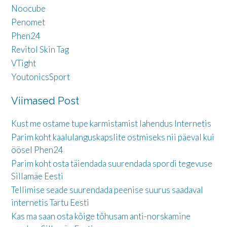
Noocube
Penomet
Phen24
Revitol Skin Tag
VTight
YoutonicsSport
Viimased Post
Kust me ostame tupe karmistamist lahendus Internetis
Parim koht kaalulanguskapslite ostmiseks nii päeval kui
öösel Phen24
Parim koht osta täiendada suurendada spordi tegevuse
Sillamäe Eesti
Tellimise seade suurendada peenise suurus saadaval
internetis Tartu Eesti
Kas ma saan osta kõige tõhusam anti-norskamine