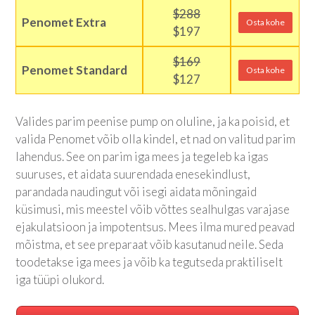
$288
Penomet Extra
Osta kohe
$197
$169
Penomet Standard
Osta kohe
$127
Valides parim peenise pump on oluline, ja ka poisid, et
valida Penomet võib olla kindel, et nad on valitud parim
lahendus. See on parim iga mees ja tegeleb ka igas
suuruses, et aidata suurendada enesekindlust,
parandada naudingut või isegi aidata mõningaid
küsimusi, mis meestel võib võttes sealhulgas varajase
ejakulatsioon ja impotentsus. Mees ilma mured peavad
mõistma, et see preparaat võib kasutanud neile. Seda
toodetakse iga mees ja võib ka tegutseda praktiliselt
iga tüüpi olukord.