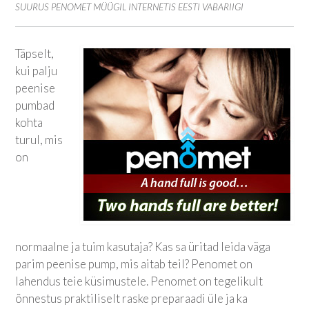
SUURUS PENOMET MÜÜGIL INTERNETIS EESTI VABARIIGI
Täpselt,
kui palju
peenise
pumbad
kohta
turul, mis
on
normaalne ja tuim kasutaja? Kas sa üritad leida väga
parim peenise pump, mis aitab teil? Penomet on
lahendus teie küsimustele. Penomet on tegelikult
õnnestus praktiliselt raske preparaadi üle ja ka