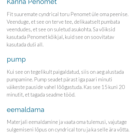
Kanna Penomet
Fit suuremate cyndrical toru Penomet üle oma peenise.
Veenduge, et see on terve tee, delikaatselt pumbata
veendudes, et see on suletud asukohta. Sa võiksid
kasutada Penomet kõikjal, kuid see on soovitatav
kasutada duši all.
pump
Kui see on tegelikult paigaldatud, siis on aeg alustada
pumpamine. Pump seadet pärast iga paari minuti
väikeste pauside vahel lõõgastuda. Kas see 15 kuni 20
minutit, et tagada seadme tööd.
eemaldama
Materjali eemaldamine ja vaata oma tulemusi, vajutage
sulgemiseni lõpus on cyndrical toru ja ka selle ära võtta.