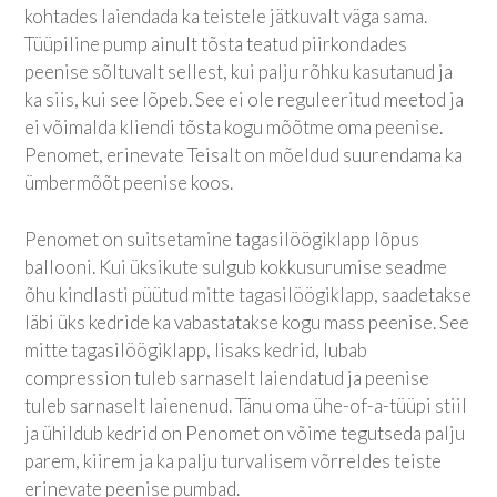
kohtades laiendada ka teistele jätkuvalt väga sama.
Tüüpiline pump ainult tõsta teatud piirkondades
peenise sõltuvalt sellest, kui palju rõhku kasutanud ja
ka siis, kui see lõpeb. See ei ole reguleeritud meetod ja
ei võimalda kliendi tõsta kogu mõõtme oma peenise.
Penomet, erinevate Teisalt on mõeldud suurendama ka
ümbermõõt peenise koos.
Penomet on suitsetamine tagasilöögiklapp lõpus
ballooni. Kui üksikute sulgub kokkusurumise seadme
õhu kindlasti püütud mitte tagasilöögiklapp, saadetakse
läbi üks kedride ka vabastatakse kogu mass peenise. See
mitte tagasilöögiklapp, lisaks kedrid, lubab
compression tuleb sarnaselt laiendatud ja peenise
tuleb sarnaselt laienenud. Tänu oma ühe-of-a-tüüpi stiil
ja ühildub kedrid on Penomet on võime tegutseda palju
parem, kiirem ja ka palju turvalisem võrreldes teiste
erinevate peenise pumbad.