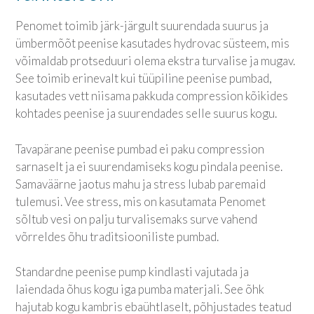
Penomet toimib järk-järgult suurendada suurus ja
ümbermõõt peenise kasutades hydrovac süsteem, mis
võimaldab protseduuri olema ekstra turvalise ja mugav.
See toimib erinevalt kui tüüpiline peenise pumbad,
kasutades vett niisama pakkuda compression kõikides
kohtades peenise ja suurendades selle suurus kogu.
Tavapärane peenise pumbad ei paku compression
sarnaselt ja ei suurendamiseks kogu pindala peenise.
Samaväärne jaotus mahu ja stress lubab paremaid
tulemusi. Vee stress, mis on kasutamata Penomet
sõltub vesi on palju turvalisemaks surve vahend
võrreldes õhu traditsiooniliste pumbad.
Standardne peenise pump kindlasti vajutada ja
laiendada õhus kogu iga pumba materjali. See õhk
hajutab kogu kambris ebaühtlaselt, põhjustades teatud