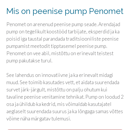
Mis on peenise pump Penomet
Penomet on arenenud peenise pump seade. Arendajad
pump on tegelikult koostööd tarbijate, eksperdid ja ka
poisid iga taustal parandada traditsiooniliste peenise
pumpamist meetodit tipptasemel peenise pump.
Penomet on vee abil, mistõttu on erinevalt teistest
pump pakutakse turul.
See lahendus on innovatiivne ja ka erinevalt midagi
muud. See toimib kasutades vett, et aidata suurendada
survet järk-järgult, mistõttu on palju ohutum kui
tavaline peenise venitamine tehnikat. Pump on loodud 2
osa ja ühildub ka kedrid, mis võimaldab kasutajatel
aeglaselt suurendada suurus ja ka lõngaga samas võttes
võime näha märgatav tulemusi.