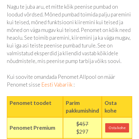
Nagu te juba aru, et mitte kõik peenise pumbad on
loodud võrdsed. Mõned pumbad toimida palju paremini
kui teised, mõned funktsiooni kiiremini kui teised ja
mõned on väga mugav kui teised. Penomet on kõik need
heaolu. See toimib paremini, kiiremini ja ka väga mugav,
kui iga asi teiste peenise pumbad turule. See on
valmistatud eksperdid ja kliendid vastab kõikidele
nõudmistele, mis peenise pump tarbija võiks soovi.
Kui soovite omandada Penomet Allpool on määr
Penomet sisse
Eesti Vabariik
:
Penomet toodet
Parim
Osta
pakkumishind
kohe
$457
Penomet Premium
Osta kohe
$297