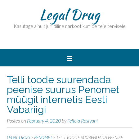
Legal Drug
Kasutage ainult juriidiline narkootikumide teie tervisele
Telli toode suurendada
peenise suurus Penomet
müügil internetis Eesti
Vabariigi
Posted on
February 4, 2020
by
Felicia Rosiyani
LEGAL DRUG
>
PENOMET
>
TELLI TOODE SUURENDADA PEENISE