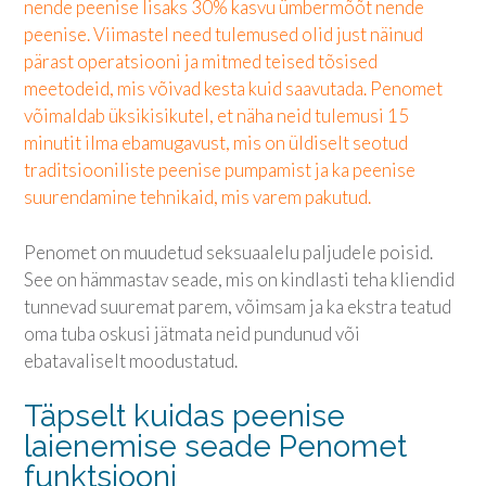
nende peenise lisaks 30% kasvu ümbermõõt nende
peenise. Viimastel need tulemused olid just näinud
pärast operatsiooni ja mitmed teised tõsised
meetodeid, mis võivad kesta kuid saavutada. Penomet
võimaldab üksikisikutel, et näha neid tulemusi 15
minutit ilma ebamugavust, mis on üldiselt seotud
traditsiooniliste peenise pumpamist ja ka peenise
suurendamine tehnikaid, mis varem pakutud.
Penomet on muudetud seksuaalelu paljudele poisid.
See on hämmastav seade, mis on kindlasti teha kliendid
tunnevad suuremat parem, võimsam ja ka ekstra teatud
oma tuba oskusi jätmata neid pundunud või
ebatavaliselt moodustatud.
Täpselt kuidas peenise
laienemise seade Penomet
funktsiooni