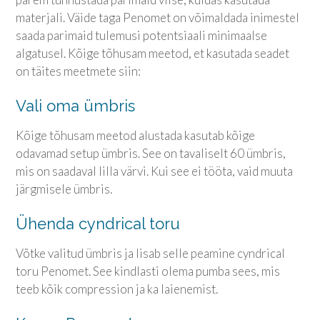
materjali. Väide taga Penomet on võimaldada inimestel
saada parimaid tulemusi potentsiaali minimaalse
algatusel. Kõige tõhusam meetod, et kasutada seadet
on täites meetmete siin:
Vali oma ümbris
Kõige tõhusam meetod alustada kasutab kõige
odavamad setup ümbris. See on tavaliselt 60 ümbris,
mis on saadaval lilla värvi. Kui see ei tööta, vaid muuta
järgmisele ümbris.
Ühenda cyndrical toru
Võtke valitud ümbris ja lisab selle peamine cyndrical
toru Penomet. See kindlasti olema pumba sees, mis
teeb kõik compression ja ka laienemist.