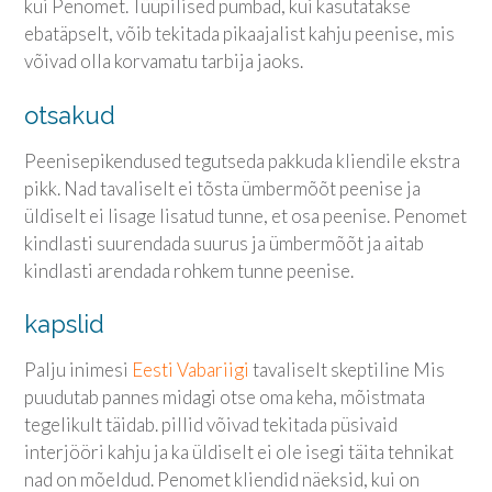
kui Penomet. Tüüpilised pumbad, kui kasutatakse
ebatäpselt, võib tekitada pikaajalist kahju peenise, mis
võivad olla korvamatu tarbija jaoks.
otsakud
Peenisepikendused tegutseda pakkuda kliendile ekstra
pikk. Nad tavaliselt ei tõsta ümbermõõt peenise ja
üldiselt ei lisage lisatud tunne, et osa peenise. Penomet
kindlasti suurendada suurus ja ümbermõõt ja aitab
kindlasti arendada rohkem tunne peenise.
kapslid
Palju inimesi
Eesti Vabariigi
tavaliselt skeptiline Mis
puudutab pannes midagi otse oma keha, mõistmata
tegelikult täidab. pillid võivad tekitada püsivaid
interjööri kahju ja ka üldiselt ei ole isegi täita tehnikat
nad on mõeldud. Penomet kliendid näeksid, kui on