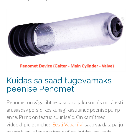
Kuidas sa saad tugevamaks
peenise Penomet
Penomet on väga lihtne kasutada ja ka suunis on täiesti
arusaadav poisid, kes kunagi kasutanud peenise pump
enne. Pump on teatud suuniseid. On ka mitmed
videoklipid et mehed
Eesti Vabariigi
saab vaadata palju
parem tunnustada parimaid viise, kuidas kasutada