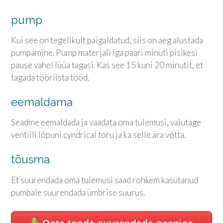
pump
Kui see on tegelikult paigaldatud, siis on aeg alustada
pumpamine. Pump materjali iga paari minuti pisikesi
pause vahel lüüa tagasi. Kas see 15 kuni 20 minutit, et
tagada tööriista tööd.
eemaldama
Seadme eemaldada ja vaadata oma tulemusi, vajutage
ventiili lõpuni cyndrical toru ja ka selle ära võtta.
tõusma
Et suurendada oma tulemusi saad rohkem kasutanud
pumbale suurendada ümbrise suurus.