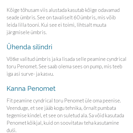
Kõige tõhusam viis alustada kasutab kõige odavamad
seade ümbris. See on tavaliselt 60 ümbris, mis võib
leida lilla tooni. Kui see ei toimi, lihtsalt muuta
järgmisele ümbris.
Ühenda silindri
Võtke valitud ümbris ja ka lisada selle peamine cyndrical
toru Penomet. See saab olema sees on pump, mis teeb
iga asi surve- ja kasvu.
Kanna Penomet
Fit peamine cyndrical toru Penomet üle oma peenise.
Veenduge, et see jääb kogu tehnika, õrnalt pumbata
tegemise kindel, et see on suletud ala. Sa võid kasutada
Penomet kõikjal, kuid on soovitatav teha kasutamine
duši.