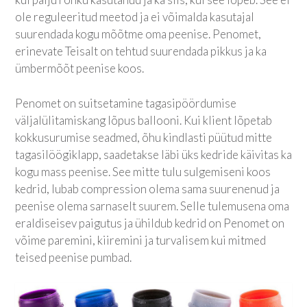
ole reguleeritud meetod ja ei võimalda kasutajal
suurendada kogu mõõtme oma peenise. Penomet,
erinevate Teisalt on tehtud suurendada pikkus ja ka
ümbermõõt peenise koos.
Penomet on suitsetamine tagasipöördumise
väljalülitamiskang lõpus ballooni. Kui klient lõpetab
kokkusurumise seadmed, õhu kindlasti püütud mitte
tagasilöögiklapp, saadetakse läbi üks kedride käivitas ka
kogu mass peenise. See mitte tulu sulgemiseni koos
kedrid, lubab compression olema sama suurenenud ja
peenise olema sarnaselt suurem. Selle tulemusena oma
eraldiseisev paigutus ja ühildub kedrid on Penomet on
võime paremini, kiiremini ja turvalisem kui mitmed
teised peenise pumbad.