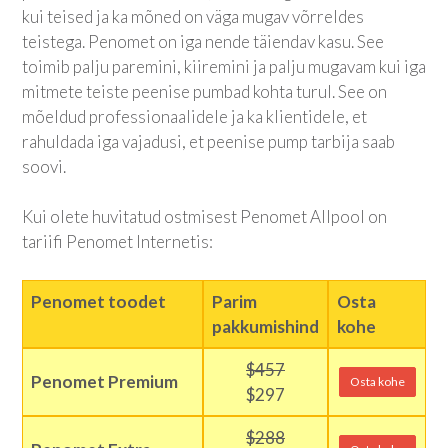
kui teised ja ka mõned on väga mugav võrreldes
teistega. Penomet on iga nende täiendav kasu. See
toimib palju paremini, kiiremini ja palju mugavam kui iga
mitmete teiste peenise pumbad kohta turul. See on
mõeldud professionaalidele ja ka klientidele, et
rahuldada iga vajadusi, et peenise pump tarbija saab
soovi.
Kui olete huvitatud ostmisest Penomet Allpool on
tariifi Penomet Internetis:
Penomet toodet
Parim
Osta
pakkumishind
kohe
$457
Penomet Premium
Osta kohe
$297
$288