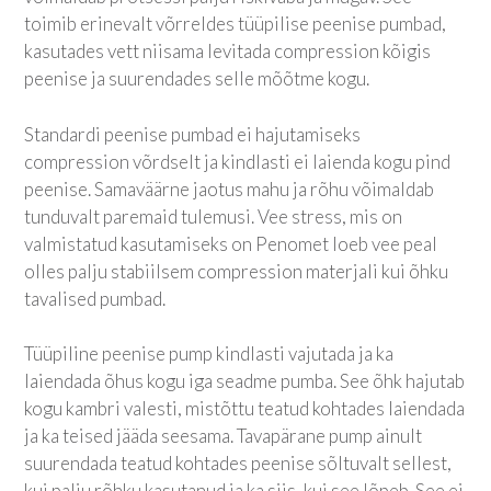
toimib erinevalt võrreldes tüüpilise peenise pumbad,
kasutades vett niisama levitada compression kõigis
peenise ja suurendades selle mõõtme kogu.
Standardi peenise pumbad ei hajutamiseks
compression võrdselt ja kindlasti ei laienda kogu pind
peenise. Samaväärne jaotus mahu ja rõhu võimaldab
tunduvalt paremaid tulemusi. Vee stress, mis on
valmistatud kasutamiseks on Penomet loeb vee peal
olles palju stabiilsem compression materjali kui õhku
tavalised pumbad.
Tüüpiline peenise pump kindlasti vajutada ja ka
laiendada õhus kogu iga seadme pumba. See õhk hajutab
kogu kambri valesti, mistõttu teatud kohtades laiendada
ja ka teised jääda seesama. Tavapärane pump ainult
suurendada teatud kohtades peenise sõltuvalt sellest,
kui palju rõhku kasutanud ja ka siis, kui see lõpeb. See ei