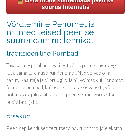
Osta toode suurendada peenise
suurus Internetis
Võrdlemine Penomet ja
mitmed teised peenise
suurendamine tehnikat
traditsiooniline Pumbad
Tavapärane pumbad tavaliselt võtab palju kauem aega
luua sama tulemuse kui Penomet. Nad võivad olla
rahutu kasutaja ja ei pruugi olla nii võimas kui Penomet.
Standard pumbad, kui teda kasutatakse valesti, võib
põhjustada pikaajalist kahju peenise, mis võiks olla
püsiv tarbijale.
otsakud
Peenisepikendused tegutseda pakkuda tarbijale ekstra