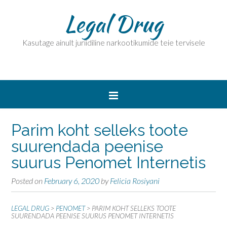
Legal Drug
Kasutage ainult juriidiline narkootikumide teie tervisele
Parim koht selleks toote
suurendada peenise
suurus Penomet Internetis
Posted on
February 6, 2020
by
Felicia Rosiyani
LEGAL DRUG
>
PENOMET
>
PARIM KOHT SELLEKS TOOTE
SUURENDADA PEENISE SUURUS PENOMET INTERNETIS