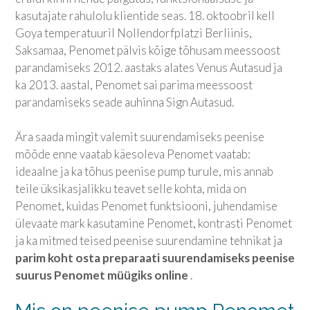
kasutajate rahulolu klientide seas. 18. oktoobril kell
Goya temperatuuril Nollendorfplatzi Berliinis,
Saksamaa, Penomet pälvis kõige tõhusam meessoost
parandamiseks 2012. aastaks alates Venus Autasud ja
ka 2013. aastal, Penomet sai parima meessoost
parandamiseks seade auhinna Sign Autasud.
Ära saada mingit valemit suurendamiseks peenise
mõõde enne vaatab käesoleva Penomet vaatab:
ideaalne ja ka tõhus peenise pump turule, mis annab
teile üksikasjalikku teavet selle kohta, mida on
Penomet, kuidas Penomet funktsiooni, juhendamise
ülevaate mark kasutamine Penomet, kontrasti Penomet
ja ka mitmed teised peenise suurendamine tehnikat ja
parim koht osta preparaati suurendamiseks peenise
suurus Penomet müügiks online
.