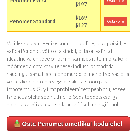
Penomet Extra
Osta kohe
$197
$169
Penomet Standard
Osta kohe
$127
Valides sobiva peenise pump on oluline, ja ka poisid, et
valida Penomet võib olla kindel, et ta on valinud
ideaalne valem. See on parim iga mees ja toimib ka kõik
mõõtmed aidata kasvu enesekindlust, parandada
naudingut samuti abi mõne mured, et mehed võivad olla
võttes koosneb enneaegne ejakulatsioon ja ka
impotentsus. Guy ilma probleemideta peab aru, et see
lahendus oleks sobinud neile. Seda toodetakse iga
mees ja ka võiks tegutseda praktiliselt ühelgi juhul.
Osta Penomet ametlikul kodulehel