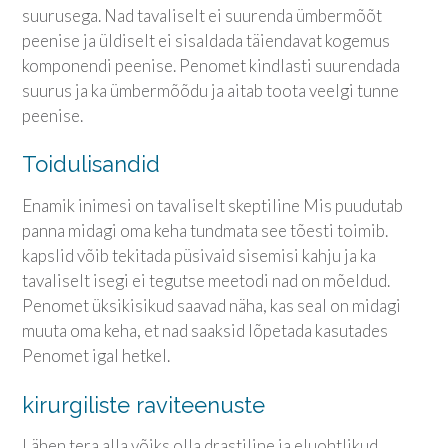
suurusega. Nad tavaliselt ei suurenda ümbermõõt
peenise ja üldiselt ei sisaldada täiendavat kogemus
komponendi peenise. Penomet kindlasti suurendada
suurus ja ka ümbermõõdu ja aitab toota veelgi tunne
peenise.
Toidulisandid
Enamik inimesi on tavaliselt skeptiline Mis puudutab
panna midagi oma keha tundmata see tõesti toimib.
kapslid võib tekitada püsivaid sisemisi kahju ja ka
tavaliselt isegi ei tegutse meetodi nad on mõeldud.
Penomet üksikisikud saavad näha, kas seal on midagi
muuta oma keha, et nad saaksid lõpetada kasutades
Penomet igal hetkel.
kirurgiliste raviteenuste
Lähen tera alla võiks olla drastiline ja eluohtlikud