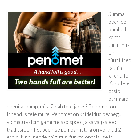
Summa
peenise
pumbad
kohta
turul, mis
on
tüüpilised
ja tuim
kliendile?
Kas olete
otsib
parimaid
peenise pump, mis täidab teie jaoks? Penomet on
lahendus teie mure. Penomet on käideldud peaaegu
võimatu valemiga minnes eespool ja ka väljaspool
traditsioonilist peenise pumpamist. Ta on võitnud 2
eraldi kinni nende paigutus, funktsionaalsuse ja