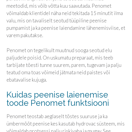
meetodid, mis võib võtta kuu saavutada. Penomet
võimaldab klientidel näha neid tekitada 15 minutit ilma
valu, mis on tavaliselt seotud tüüpiline peenise
pumpamist ja ka peenise laiendamine lähenemisviise, et
varem pakutakse.
Penomet on tegelikult muutnud sooga seotud elu
paljudele poisid. On uskumatu preparaat, mis teeb
tarbijate tõesti tunne suurem, parem, tugevam ja palju
teatud oma toas võimeid jätmata neid paistes või
ebatavalise kujuga.
Kuidas peenise laienemise
toode Penomet funktsiooni
Penomet teostab aeglaselt tõstes suuruse ja ka
ümbermõõt peenise kes kasutab hydrovac süsteem, mis
võimaldab protsessi palju riskivaba ja mugav. See