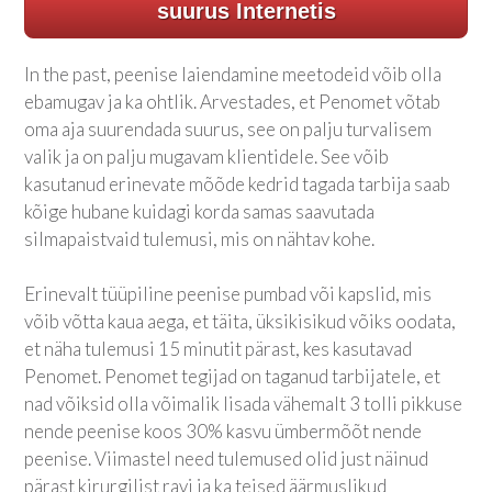
suurus Internetis
In the past, peenise laiendamine meetodeid võib olla
ebamugav ja ka ohtlik. Arvestades, et Penomet võtab
oma aja suurendada suurus, see on palju turvalisem
valik ja on palju mugavam klientidele. See võib
kasutanud erinevate mõõde kedrid tagada tarbija saab
kõige hubane kuidagi korda samas saavutada
silmapaistvaid tulemusi, mis on nähtav kohe.
Erinevalt tüüpiline peenise pumbad või kapslid, mis
võib võtta kaua aega, et täita, üksikisikud võiks oodata,
et näha tulemusi 15 minutit pärast, kes kasutavad
Penomet. Penomet tegijad on taganud tarbijatele, et
nad võiksid olla võimalik lisada vähemalt 3 tolli pikkuse
nende peenise koos 30% kasvu ümbermõõt nende
peenise. Viimastel need tulemused olid just näinud
pärast kirurgilist ravi ja ka teised äärmuslikud