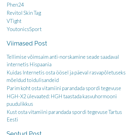
Phen24
Revitol Skin Tag
VTight
YoutonicsSport
Viimased Post
Tellimise võimsaim anti-norskamine seade saadaval
internetis Hispaania
Kuidas Internetis osta öösel ja päeval rasvapõletuseks
mõeldud toidulisandeid
Parim koht osta vitamiini parandada spordi tegevuse
HGH-X2 ülevaated: HGH taastada kasvuhormooni
puudulikkus
Kust osta vitamiini parandada spordi tegevuse Tartus
Eesti
Seotud Post