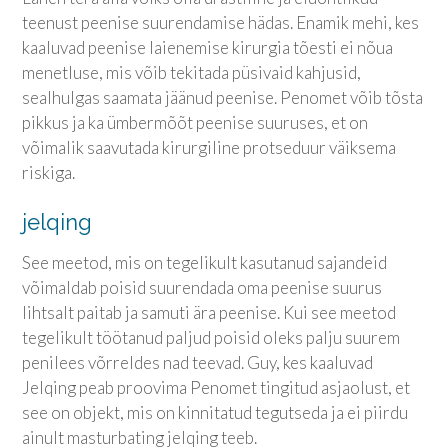
teenust peenise suurendamise hädas. Enamik mehi, kes
kaaluvad peenise laienemise kirurgia tõesti ei nõua
menetluse, mis võib tekitada püsivaid kahjusid,
sealhulgas saamata jäänud peenise. Penomet võib tõsta
pikkus ja ka ümbermõõt peenise suuruses, et on
võimalik saavutada kirurgiline protseduur väiksema
riskiga.
jelqing
See meetod, mis on tegelikult kasutanud sajandeid
võimaldab poisid suurendada oma peenise suurus
lihtsalt paitab ja samuti ära peenise. Kui see meetod
tegelikult töötanud paljud poisid oleks palju suurem
penilees võrreldes nad teevad. Guy, kes kaaluvad
Jelqing peab proovima Penomet tingitud asjaolust, et
see on objekt, mis on kinnitatud tegutseda ja ei piirdu
ainult masturbating jelqing teeb.