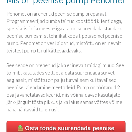
Mis on peenise pump Penomet
Penomet on arenenud peenise pump preparaat.
Programmeerijad pumba teinud koostööd klientidega,
spetsialistid ja meeste iga ajaloo suurendada standard
peenise pumpamist tehnikat koos tipptasemel peenise
pump. Penomet on vesi aidanud, mistõttu on erinevalt
teistest pump turul kättesaadavaks.
See seade on arenenud ja ka erinevalt midagi muud. See
toimib, kasutades vett, et aidata suurendada survet
aeglaselt, mistõttu on palju turvalisem kui tavalised
peenise laiendamine meetodeid. Pump on töötanud 2
osa ja vahetatavad kedrid, mis võimaldavad kasutajatel
järk-järgult tõsta pikkus ja ka laius samas võttes võime
näha nähtavaid tulemusi.
Osta toode suurendada peenise