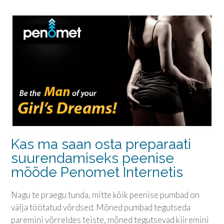
Kas ma saan osta preparaati
suurendamiseks peenise
mõõde Penomet Internetis
Nagu te praegu tunda, mitte kõik peenise pumbad on
välja töötatud võrdsed. Mõned pumbad tegutseda
paremini võrreldes teiste, mõned tegutsevad kiiremini