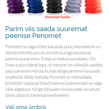
Parim viis saada suuremat
peenise Penomet
Penomet on väga lihtne kasutada ja ka juhendamise on
täiesti mõistlik poisid, et mitte kunagi kasutanud
peenise pump enne. Pump on teatud suundades. On
lisaks palju videoklippe, et meestel on võimalik vaadata
palju paremini mõista, kuidas kõige paremini kasutada
seadmeid. Väide toetada Penomet on võimaldada
klientidel saada parimaid tulemusi potentsiaali on väga
vähe algatusel. Kõige tõhusam viis kasutada varustust,
täites allpool loetletud meetmetele:
Vali oma ümbris