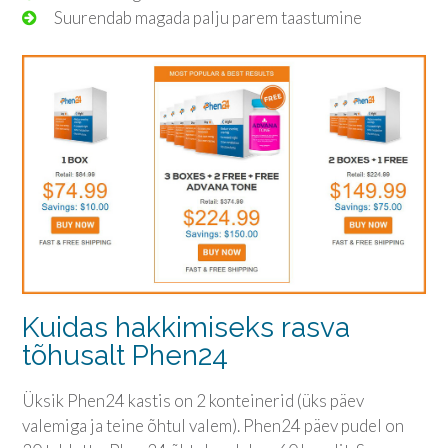
Suurendab magada palju parem taastumine
Kuidas hakkimiseks rasva
tõhusalt Phen24
Üksik Phen24 kastis on 2 konteinerid (üks päev
valemiga ja teine ​​õhtul valem). Phen24 päev pudel on