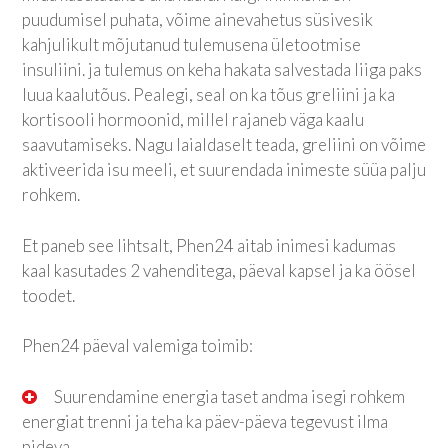
puudumisel puhata, võime ainevahetus süsivesik
kahjulikult mõjutanud tulemusena ületootmise
insuliini. ja tulemus on keha hakata salvestada liiga paks
luua kaalutõus. Pealegi, seal on ka tõus greliini ja ka
kortisooli hormoonid, millel rajaneb väga kaalu
saavutamiseks. Nagu laialdaselt teada, greliini on võime
aktiveerida isu meeli, et suurendada inimeste süüa palju
rohkem.
Et paneb see lihtsalt, Phen24 aitab inimesi kadumas
kaal kasutades 2 vahenditega, päeval kapsel ja ka öösel
toodet.
Phen24 päeval valemiga toimib:
Suurendamine energia taset andma isegi rohkem
energiat trenni ja teha ka päev-päeva tegevust ilma
pideva