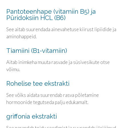
Pantoteenhape (vitamiin B5) ja
Püridoksiin HCL (B6)
See aitab suurendada ainevahetuse kiirust lipiidide ja
aminohappeid.
Tiamiini (B1-vitamiin)
Aitab inimkeha muuta rasvade ja süsivesikute otse
võimu.
Rohelise tee ekstrakti
See võiks aidata suurendab rasva põletamine
hormoonide tegutseda palju edukamalt.
griffonia ekstrakti
See parandab toidu seedimist ja suurendab ülejäänud