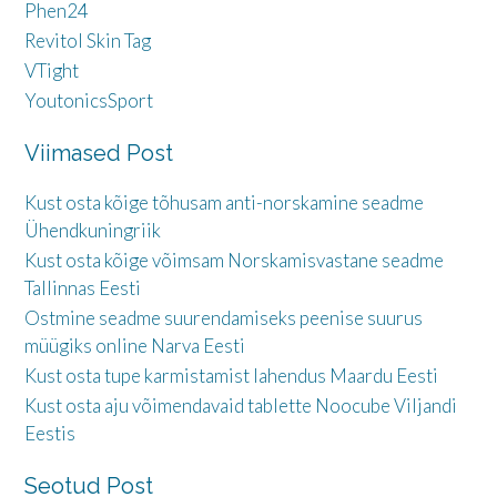
Phen24
Revitol Skin Tag
VTight
YoutonicsSport
Viimased Post
Kust osta kõige tõhusam anti-norskamine seadme
Ühendkuningriik
Kust osta kõige võimsam Norskamisvastane seadme
Tallinnas Eesti
Ostmine seadme suurendamiseks peenise suurus
müügiks online Narva Eesti
Kust osta tupe karmistamist lahendus Maardu Eesti
Kust osta aju võimendavaid tablette Noocube Viljandi
Eestis
Seotud Post