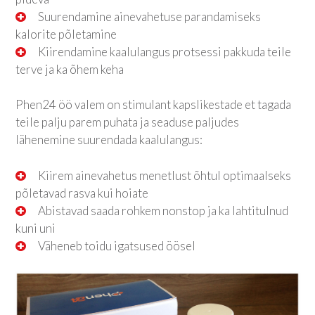
Suurendamine ainevahetuse parandamiseks
kalorite põletamine
Kiirendamine kaalulangus protsessi pakkuda teile
terve ja ka õhem keha
Phen24 öö valem on stimulant kapslikestade et tagada
teile palju parem puhata ja seaduse paljudes
lähenemine suurendada kaalulangus:
Kiirem ainevahetus menetlust õhtul optimaalseks
põletavad rasva kui hoiate
Abistavad saada rohkem nonstop ja ka lahtitulnud
kuni uni
Väheneb toidu igatsused öösel