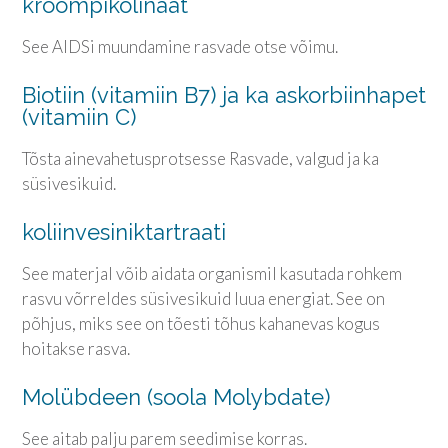
kroompikolinaat
See AIDSi muundamine rasvade otse võimu.
Biotiin (vitamiin B7) ja ka askorbiinhapet
(vitamiin C)
Tõsta ainevahetusprotsesse Rasvade, valgud ja ka
süsivesikuid.
koliinvesiniktartraati
See materjal võib aidata organismil kasutada rohkem
rasvu võrreldes süsivesikuid luua energiat. See on
põhjus, miks see on tõesti tõhus kahanevas kogus
hoitakse rasva.
Molübdeen (soola Molybdate)
See aitab palju parem seedimise korras.