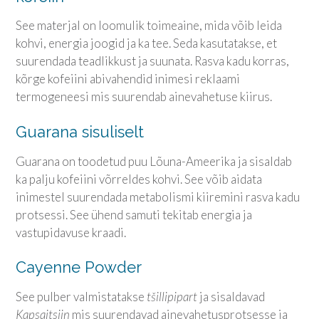
See materjal on loomulik toimeaine, mida võib leida
kohvi, energia joogid ja ka tee. Seda kasutatakse, et
suurendada teadlikkust ja suunata. Rasva kadu korras,
kõrge kofeiini abivahendid inimesi reklaami
termogeneesi mis suurendab ainevahetuse kiirus.
Guarana sisuliselt
Guarana on toodetud puu Lõuna-Ameerika ja sisaldab
ka palju kofeiini võrreldes kohvi. See võib aidata
inimestel suurendada metabolismi kiiremini rasva kadu
protsessi. See ühend samuti tekitab energia ja
vastupidavuse kraadi.
Cayenne Powder
See pulber valmistatakse
tšillipipart
ja sisaldavad
Kapsaitsiin
mis suurendavad ainevahetusprotsesse ja