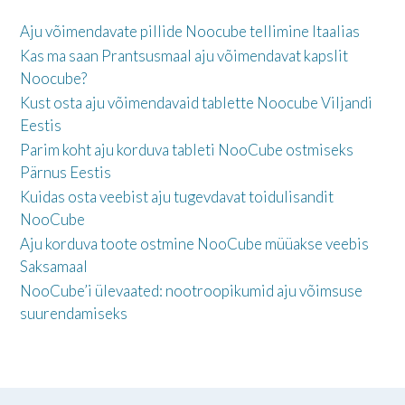
Aju võimendavate pillide Noocube tellimine Itaalias
Kas ma saan Prantsusmaal aju võimendavat kapslit
Noocube?
Kust osta aju võimendavaid tablette Noocube Viljandi
Eestis
Parim koht aju korduva tableti NooCube ostmiseks
Pärnus Eestis
Kuidas osta veebist aju tugevdavat toidulisandit
NooCube
Aju korduva toote ostmine NooCube müüakse veebis
Saksamaal
NooCube’i ülevaated: nootroopikumid aju võimsuse
suurendamiseks