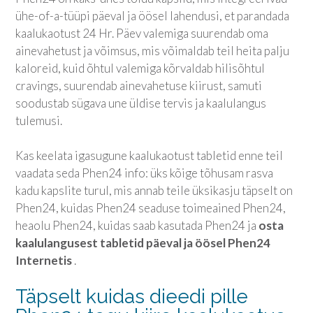
ühe-of-a-tüüpi päeval ja öösel lahendusi, et parandada
kaalukaotust 24 Hr. Päev valemiga suurendab oma
ainevahetust ja võimsus, mis võimaldab teil heita palju
kaloreid, kuid õhtul valemiga kõrvaldab hilisõhtul
cravings, suurendab ainevahetuse kiirust, samuti
soodustab sügava une üldise tervis ja kaalulangus
tulemusi.
Kas keelata igasugune kaalukaotust tabletid enne teil
vaadata seda Phen24 info: üks kõige tõhusam rasva
kadu kapslite turul, mis annab teile üksikasju täpselt on
Phen24, kuidas Phen24 seaduse toimeained Phen24,
heaolu Phen24, kuidas saab kasutada Phen24 ja
osta
kaalulangusest tabletid päeval ja öösel Phen24
Internetis
.
Täpselt kuidas dieedi pille