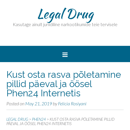
Legal Drug
Kasutage ainult juriidiline narkootikumide teie tervisele
Kust osta rasva põletamine
pillid päeval ja öösel
Phen24 Internetis
Posted on
May 21, 2019
by
Felicia Rosiyani
LEGAL DRUG
>
PHEN24
>
KUST OSTA RASVA PÕLETAMINE PILLID
PÄEVAL JA ÖÖSEL PHEN24 INTERNETIS