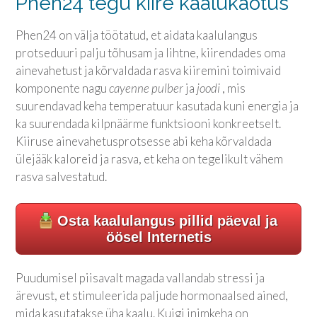
Phen24 tegu kiire kaalukaotus
Phen24 on välja töötatud, et aidata kaalulangus
protseduuri palju tõhusam ja lihtne, kiirendades oma
ainevahetust ja kõrvaldada rasva kiiremini toimivaid
komponente nagu
cayenne pulber
ja
joodi
, mis
suurendavad keha temperatuur kasutada kuni energia ja
ka suurendada kilpnäärme funktsiooni konkreetselt.
Kiiruse ainevahetusprotsesse abi keha kõrvaldada
ülejääk kaloreid ja rasva, et keha on tegelikult vähem
rasva salvestatud.
Osta kaalulangus pillid päeval ja
öösel Internetis
Puudumisel piisavalt magada vallandab stressi ja
ärevust, et stimuleerida paljude hormonaalsed ained,
mida kasutatakse üha kaalu. Kuigi inimkeha on