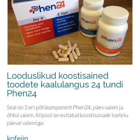
Looduslikud koostisained
toodete kaalulangus 24 tundi
Phen24
Seal on 2 eri põhikomponent Phen24, päev valem ja
õhtul valem. Allpool on esitatud koostisosade loetelu
päeval valemiga:
kofeiin