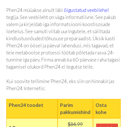
Phen24 müüakse ainult läbi
õigustatud veebilehel
tegija. See veebileht on väga informatiivne. See pakub
valem ja kirjeldab iga informatsiooni koostisosade
loetelus. See samuti viitab uuringutele, et säilitada
kindlustusnõuded tõhususe preparaadist. Üksik kasti
Phen24 on öösel ja päeval lahendusi, mis tagavad, et
teie metaboolse protsessi töötab põletada rasva 24-
tunnine iga päev. Firma annab ka 60-päevase raha tagasi
tagamisel olukord Phen24 ei tegutse teile.
Kui soovite tellimine Phen24, eks siin on hinnakirjas
Phen24 Internetis:
Phen24 toodet
Parim
Osta
pakkumishind
kohe
$84.99