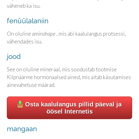
väheneb ka isu.
fenüülalaniin
On oluline
aminohape
, mis abi kaalulangus protsessi,
vähendades isu.
jood
See on oluline mineraal, mis soodustab tootmise
Kilpnäärme hormonaalsed ained, mis aitab käsutamises
ainevahetuse määrad.
Osta kaalulangus pillid päeval ja
öösel Internetis
mangaan