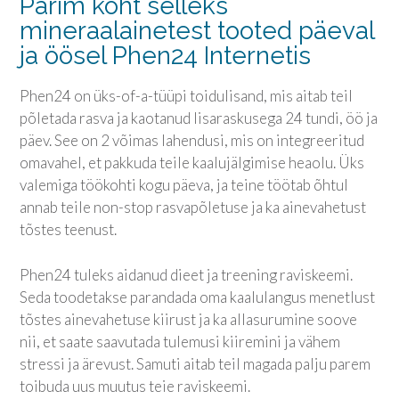
Parim koht selleks
mineraalainetest tooted päeval
ja öösel Phen24 Internetis
Phen24 on üks-of-a-tüüpi toidulisand, mis aitab teil
põletada rasva ja kaotanud lisaraskusega 24 tundi, öö ja
päev. See on 2 võimas lahendusi, mis on integreeritud
omavahel, et pakkuda teile kaalujälgimise heaolu. Üks
valemiga töökohti kogu päeva, ja teine ​​töötab õhtul
annab teile non-stop rasvapõletuse ja ka ainevahetust
tõstes teenust.
Phen24 tuleks aidanud dieet ja treening raviskeemi.
Seda toodetakse parandada oma kaalulangus menetlust
tõstes ainevahetuse kiirust ja ka allasurumine soove
nii, et saate saavutada tulemusi kiiremini ja vähem
stressi ja ärevust. Samuti aitab teil magada palju parem
toibuda uus muutus teie raviskeemi.