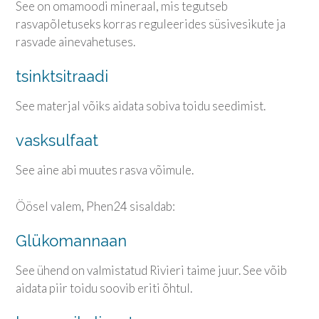
See on omamoodi mineraal, mis tegutseb
rasvapõletuseks korras reguleerides süsivesikute ja
rasvade ainevahetuses.
tsinktsitraadi
See materjal võiks aidata sobiva toidu seedimist.
vasksulfaat
See aine abi muutes rasva võimule.
Öösel valem, Phen24 sisaldab:
Glükomannaan
See ühend on valmistatud Rivieri taime juur. See võib
aidata piir toidu soovib eriti õhtul.