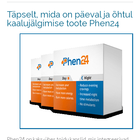
Täpselt, mida on päeval ja õhtul
kaalujälgimise toote Phen24
Phen24 on kaks-ühes toidu kapslid, mis integreerivad