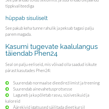
tippkvaliteediga
hüppab sisuliselt
See pakub keha tunne rahulik ja peksab tagasi palju
parem magada.
Kasumi tugevate kaalulangus
täiendab Phen24
Seal on palju eeliseid, mis võivad olla saadud isikute
pärast kasutades Phen24:
Suurendab normaalse dieedirežiimist ja treening
Suurendab ainevahetusprotsesse
Laguneb ja ka põletab rasvu, süsivesikuid ja
kaloreid
Äärekivid igatsused säilitada dieet kursil