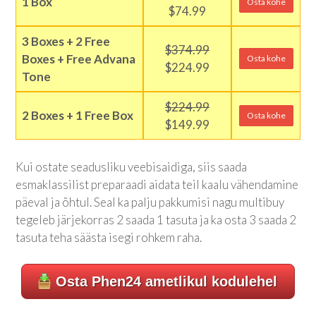
1 Box
Osta kohe
$74.99
3 Boxes + 2 Free
$374.99
Boxes + Free Advana
Osta kohe
$224.99
Tone
$224.99
2 Boxes + 1 Free Box
Osta kohe
$149.99
Kui ostate seadusliku veebisaidiga, siis saada
esmaklassilist preparaadi aidata teil kaalu vähendamine
päeval ja õhtul. Seal ka palju pakkumisi nagu multibuy
tegeleb järjekorras 2 saada 1 tasuta ja ka osta 3 saada 2
tasuta teha säästa isegi rohkem raha.
Osta Phen24 ametlikul kodulehel