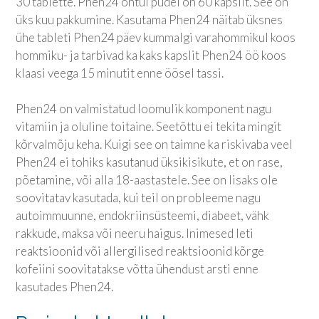
30 tablette. Phen24 õhtul pudel on 60 kapslit. See on
üks kuu pakkumine. Kasutama Phen24 näitab üksnes
ühe tableti Phen24 päev kummalgi varahommikul koos
hommiku- ja tarbivad ka kaks kapslit Phen24 öö koos
klaasi veega 15 minutit enne öösel tassi.
Phen24 on valmistatud loomulik komponent nagu
vitamiin ja oluline toitaine. Seetõttu ei tekita mingit
kõrvalmõju keha. Kuigi see on taimne ka riskivaba veel
Phen24 ei tohiks kasutanud üksikisikute, et on rase,
põetamine, või alla 18-aastastele. See on lisaks ole
soovitatav kasutada, kui teil on probleeme nagu
autoimmuunne, endokriinsüsteemi, diabeet, vähk
rakkude, maksa või neeru haigus. Inimesed leti
reaktsioonid või allergilised reaktsioonid kõrge
kofeiini soovitatakse võtta ühendust arsti enne
kasutades Phen24.