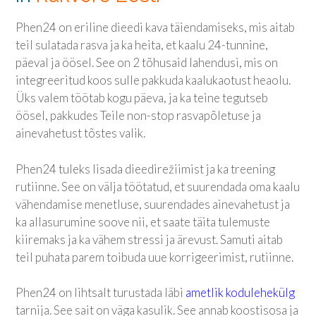
Phen24 on eriline dieedi kava täiendamiseks, mis aitab
teil sulatada rasva ja ka heita, et kaalu 24-tunnine,
päeval ja öösel. See on 2 tõhusaid lahendusi, mis on
integreeritud koos sulle pakkuda kaalukaotust heaolu.
Üks valem töötab kogu päeva, ja ka teine ​​tegutseb
öösel, pakkudes Teile non-stop rasvapõletuse ja
ainevahetust tõstes valik.
Phen24 tuleks lisada dieedirežiimist ja ka treening
rutiinne. See on välja töötatud, et suurendada oma kaalu
vähendamise menetluse, suurendades ainevahetust ja
ka allasurumine soove nii, et saate täita tulemuste
kiiremaks ja ka vähem stressi ja ärevust. Samuti aitab
teil puhata parem toibuda uue korrigeerimist, rutiinne.
Phen24 on lihtsalt turustada läbi
ametlik kodulehekülg
tarnija. See sait on väga kasulik. See annab koostisosa ja