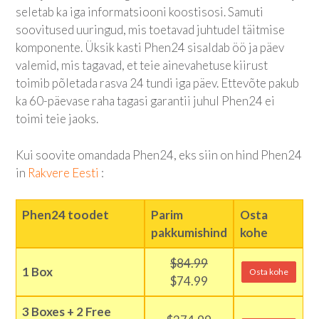
seletab ka iga informatsiooni koostisosi. Samuti
soovitused uuringud, mis toetavad juhtudel täitmise
komponente. Üksik kasti Phen24 sisaldab öö ja päev
valemid, mis tagavad, et teie ainevahetuse kiirust
toimib põletada rasva 24 tundi iga päev. Ettevõte pakub
ka 60-päevase raha tagasi garantii juhul Phen24 ei
toimi teie jaoks.
Kui soovite omandada Phen24, eks siin on hind Phen24
in
Rakvere Eesti
:
Phen24 toodet
Parim
Osta
pakkumishind
kohe
$84.99
1 Box
Osta kohe
$74.99
3 Boxes + 2 Free