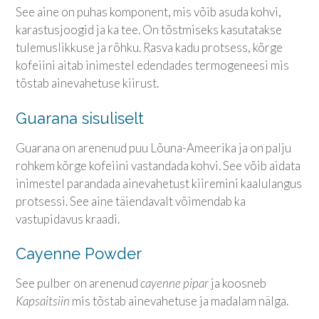
See aine on puhas komponent, mis võib asuda kohvi,
karastusjoogid ja ka tee. On tõstmiseks kasutatakse
tulemuslikkuse ja rõhku. Rasva kadu protsess, kõrge
kofeiini aitab inimestel edendades termogeneesi mis
tõstab ainevahetuse kiirust.
Guarana sisuliselt
Guarana on arenenud puu Lõuna-Ameerika ja on palju
rohkem kõrge kofeiini vastandada kohvi. See võib aidata
inimestel parandada ainevahetust kiiremini kaalulangus
protsessi. See aine täiendavalt võimendab ka
vastupidavus kraadi.
Cayenne Powder
See pulber on arenenud
cayenne pipar
ja koosneb
Kapsaitsiin
mis tõstab ainevahetuse ja madalam nälga.