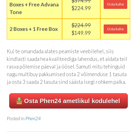
$374.99
Boxes + Free Advana
Osta kohe
$224.99
Tone
$224.99
2 Boxes + 1 Free Box
Osta kohe
$149.99
Kui te omandada alates peamiste veebilehel, siis
kindlasti saada hea kvaliteediga lahendus, et aidata teil
rasva põlemise päeval ja öösel. Samuti mitu tehinguid
nagu multibuy pakkumised osta 2 võimenduse 1 tasuta
ja osta 3 saada 2 tasuta sind säästa isegi rohkem palka.
Osta Phen24 ametlikul kodulehel
Posted in
Phen24