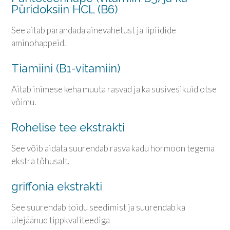
Püridoksiin HCL (B6)
See aitab parandada ainevahetust ja lipiidide
aminohappeid.
Tiamiini (B1-vitamiin)
Aitab inimese keha muuta rasvad ja ka süsivesikuid otse
võimu.
Rohelise tee ekstrakti
See võib aidata suurendab rasva kadu hormoon tegema
ekstra tõhusalt.
griffonia ekstrakti
See suurendab toidu seedimist ja suurendab ka
ülejäänud tippkvaliteediga