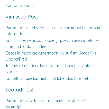
YoutonicsSport
Viimased Post
Parim koht selleks inimese kasvuhormooni kulturismi
Internetis
Kuidas Internetis osta öösel ja päeval rasvapõletuseks
mõeldud toidulisandeid
Ostes inimese kasvuhormooni kulturismi Ameerika
Ühendriigid
Tellimise sügelised koor Naturasil müügiks online
Norras
Kui tellida tupe karmistamist lahendus Internetis
Seotud Post
Parim koht osta tupe karmistamist toote Eesti
Vabariigis