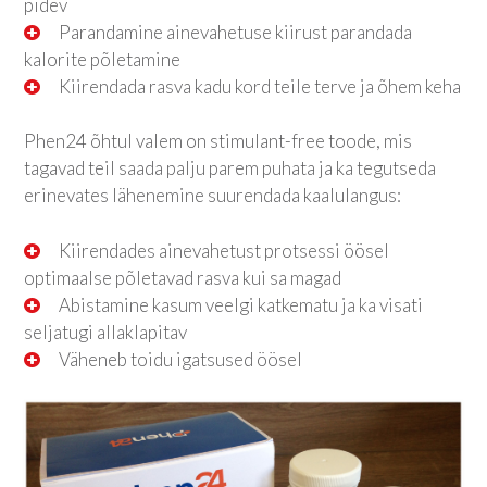
pidev
Parandamine ainevahetuse kiirust parandada
kalorite põletamine
Kiirendada rasva kadu kord teile terve ja õhem keha
Phen24 õhtul valem on stimulant-free toode, mis
tagavad teil saada palju parem puhata ja ka tegutseda
erinevates lähenemine suurendada kaalulangus:
Kiirendades ainevahetust protsessi öösel
optimaalse põletavad rasva kui sa magad
Abistamine kasum veelgi katkematu ja ka visati
seljatugi allaklapitav
Väheneb toidu igatsused öösel