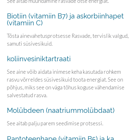
See aitab muundamine rasvade otse energiat.
Biotiin (vitamiin B7) ja askorbiinhapet
(vitamiin C)
Tõsta ainevahetusprotsesse Rasvade, tervislik valgud,
samuti süsivesikuid.
koliinvesiniktartraati
See aine võib aidata inimese keha kasutada rohkem
rasvu võrreldes süsivesikuid toota energiat. See on
põhjus, miks see on väga tõhus koguse vähendamise
salvestatud rasva.
Molübdeen (naatriummolübdaat)
See aitab palju parem seedimise protsessi.
Pantoteenhape (vitamiin B5) ja ka