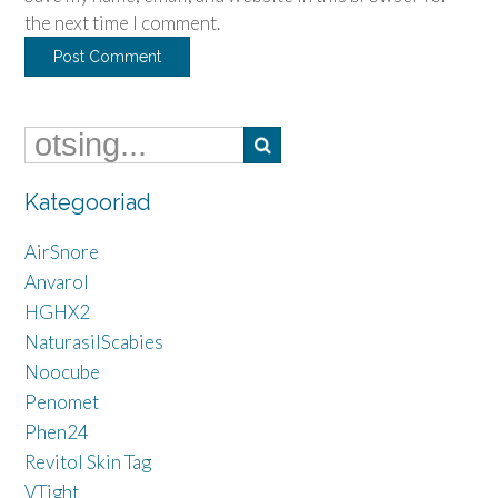
the next time I comment.
Kategooriad
AirSnore
Anvarol
HGHX2
NaturasilScabies
Noocube
Penomet
Phen24
Revitol Skin Tag
VTight