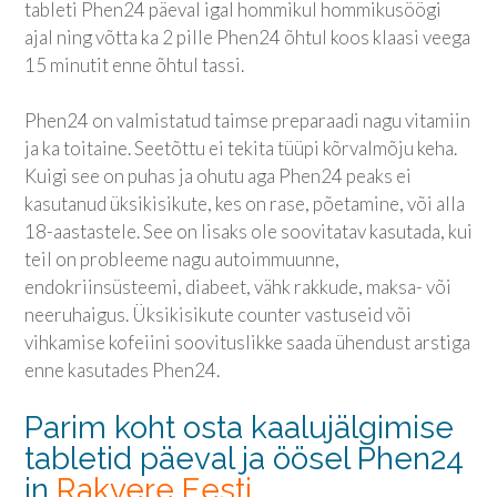
tableti Phen24 päeval igal hommikul hommikusöögi
ajal ning võtta ka 2 pille Phen24 õhtul koos klaasi veega
15 minutit enne õhtul tassi.
Phen24 on valmistatud taimse preparaadi nagu vitamiin
ja ka toitaine. Seetõttu ei tekita tüüpi kõrvalmõju keha.
Kuigi see on puhas ja ohutu aga Phen24 peaks ei
kasutanud üksikisikute, kes on rase, põetamine, või alla
18-aastastele. See on lisaks ole soovitatav kasutada, kui
teil on probleeme nagu autoimmuunne,
endokriinsüsteemi, diabeet, vähk rakkude, maksa- või
neeruhaigus. Üksikisikute counter vastuseid või
vihkamise kofeiini soovituslikke saada ühendust arstiga
enne kasutades Phen24.
Parim koht osta kaalujälgimise
tabletid päeval ja öösel Phen24
in
Rakvere Eesti