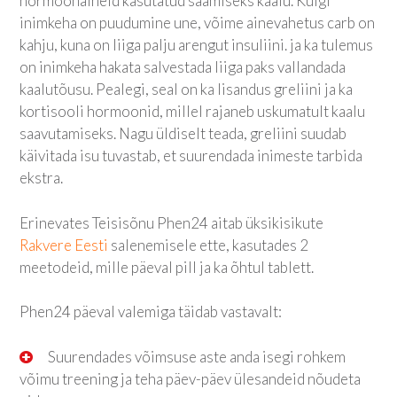
hormoonaineid kasutatud saamiseks kaalu. Kuigi
inimkeha on puudumine une, võime ainevahetus carb on
kahju, kuna on liiga palju arengut insuliini. ja ka tulemus
on inimkeha hakata salvestada liiga paks vallandada
kaalutõusu. Pealegi, seal on ka lisandus greliini ja ka
kortisooli hormoonid, millel rajaneb uskumatult kaalu
saavutamiseks. Nagu üldiselt teada, greliini suudab
käivitada isu tuvastab, et suurendada inimeste tarbida
ekstra.
Erinevates Teisisõnu Phen24 aitab üksikisikute
Rakvere Eesti
salenemisele ette, kasutades 2
meetodeid, mille päeval pill ja ka õhtul tablett.
Phen24 päeval valemiga täidab vastavalt:
Suurendades võimsuse aste anda isegi rohkem
võimu treening ja teha päev-päev ülesandeid nõudeta