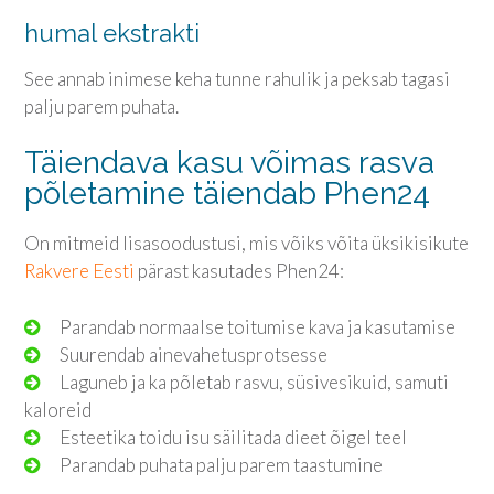
humal ekstrakti
See annab inimese keha tunne rahulik ja peksab tagasi
palju parem puhata.
Täiendava kasu võimas rasva
põletamine täiendab Phen24
On mitmeid lisasoodustusi, mis võiks võita üksikisikute
Rakvere Eesti
pärast kasutades Phen24:
Parandab normaalse toitumise kava ja kasutamise
Suurendab ainevahetusprotsesse
Laguneb ja ka põletab rasvu, süsivesikuid, samuti
kaloreid
Esteetika toidu isu säilitada dieet õigel teel
Parandab puhata palju parem taastumine