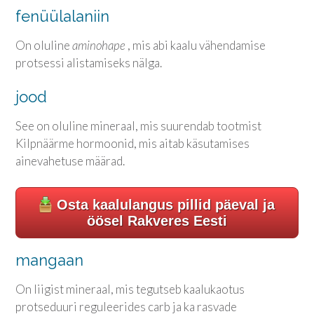
fenüülalaniin
On oluline
aminohape
, mis abi kaalu vähendamise
protsessi alistamiseks nälga.
jood
See on oluline mineraal, mis suurendab tootmist
Kilpnäärme hormoonid, mis aitab käsutamises
ainevahetuse määrad.
Osta kaalulangus pillid päeval ja
öösel Rakveres Eesti
mangaan
On liigist mineraal, mis tegutseb kaalukaotus
protseduuri reguleerides carb ja ka rasvade