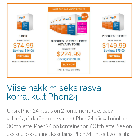
Viise hakkimiseks rasva
korralikult Phen24
Üksik Phen24 kastis on 2 konteinerid (üks päev
valemiga ja ka ühe öise valem). Phen24 päeval nõul on
30 tablette. Phen24 öö konteiner on 60 tablette. See on
üks kuu pakkumine. Kasutama Phen24 lihtsalt võtta ühe