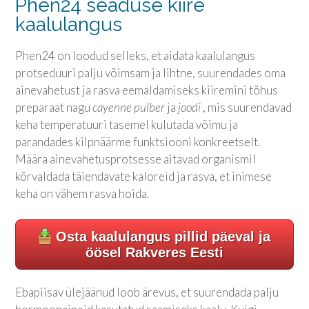
Phen24 seaduse kiire
kaalulangus
Phen24 on loodud selleks, et aidata kaalulangus
protseduuri palju võimsam ja lihtne, suurendades oma
ainevahetust ja rasva eemaldamiseks kiiremini tõhus
preparaat nagu
cayenne pulber
ja
joodi
, mis suurendavad
keha temperatuuri tasemel kulutada võimu ja
parandades kilpnäärme funktsiooni konkreetselt.
Määra ainevahetusprotsesse aitavad organismil
kõrvaldada täiendavate kaloreid ja rasva, et inimese
keha on vähem rasva hoida.
Osta kaalulangus pillid päeval ja
öösel Rakveres Eesti
Ebapiisav ülejäänud loob ärevus, et suurendada palju