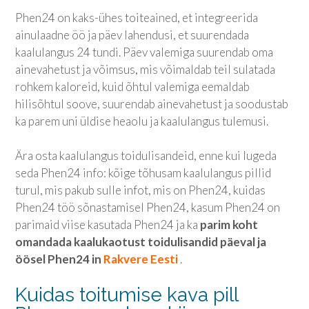
Phen24 on kaks-ühes toiteained, et integreerida
ainulaadne öö ja päev lahendusi, et suurendada
kaalulangus 24 tundi. Päev valemiga suurendab oma
ainevahetust ja võimsus, mis võimaldab teil sulatada
rohkem kaloreid, kuid õhtul valemiga eemaldab
hilisõhtul soove, suurendab ainevahetust ja soodustab
ka parem uni üldise heaolu ja kaalulangus tulemusi.
Ära osta kaalulangus toidulisandeid, enne kui lugeda
seda Phen24 info: kõige tõhusam kaalulangus pillid
turul, mis pakub sulle infot, mis on Phen24, kuidas
Phen24 töö sõnastamisel Phen24, kasum Phen24 on
parimaid viise kasutada Phen24 ja ka
parim koht
omandada kaalukaotust toidulisandid päeval ja
öösel Phen24 in
Rakvere Eesti
.
Kuidas toitumise kava pill