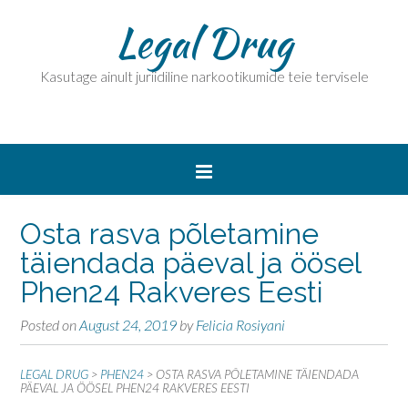
Legal Drug
Kasutage ainult juriidiline narkootikumide teie tervisele
Osta rasva põletamine
täiendada päeval ja öösel
Phen24 Rakveres Eesti
Posted on
August 24, 2019
by
Felicia Rosiyani
LEGAL DRUG
>
PHEN24
>
OSTA RASVA PÕLETAMINE TÄIENDADA
PÄEVAL JA ÖÖSEL PHEN24 RAKVERES EESTI