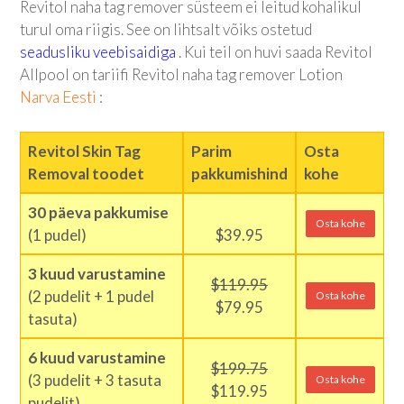
Revitol naha tag remover süsteem ei leitud kohalikul
turul oma riigis. See on lihtsalt võiks ostetud
seadusliku veebisaidiga
. Kui teil on huvi saada Revitol
Allpool on tariifi Revitol naha tag remover Lotion
Narva Eesti
:
Revitol Skin Tag
Parim
Osta
Removal toodet
pakkumishind
kohe
30 päeva pakkumise
Osta kohe
(1 pudel)
$39.95
3 kuud varustamine
$119.95
(2 pudelit + 1 pudel
Osta kohe
$79.95
tasuta)
6 kuud varustamine
$199.75
(3 pudelit + 3 tasuta
Osta kohe
$119.95
pudelit)