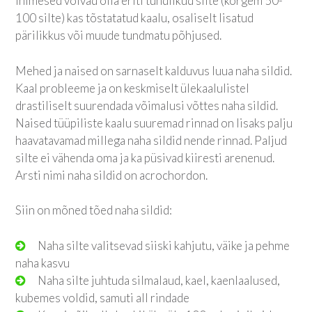
inimesed võivad olla eriti tundlikud silte (kõrgem 50-
100 silte) kas tõstatatud kaalu, osaliselt lisatud
pärilikkus või muude tundmatu põhjused.
Mehed ja naised on sarnaselt kalduvus luua naha sildid.
Kaal probleeme ja on keskmiselt ülekaalulistel
drastiliselt suurendada võimalusi võttes naha sildid.
Naised tüüpiliste kaalu suuremad rinnad on lisaks palju
haavatavamad millega naha sildid nende rinnad. Paljud
silte ei vähenda oma ja ka püsivad kiiresti arenenud.
Arsti nimi naha sildid on acrochordon.
Siin on mõned tõed naha sildid:
Naha silte valitsevad siiski kahjutu, väike ja pehme
naha kasvu
Naha silte juhtuda silmalaud, kael, kaenlaalused,
kubemes voldid, samuti all rindade