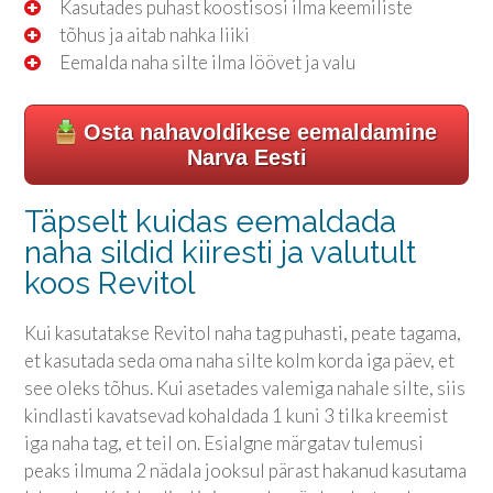
Kasutades puhast koostisosi ilma keemiliste
tõhus ja aitab nahka liiki
Eemalda naha silte ilma löövet ja valu
Osta nahavoldikese eemaldamine
Narva Eesti
Täpselt kuidas eemaldada
naha sildid kiiresti ja valutult
koos Revitol
Kui kasutatakse Revitol naha tag puhasti, peate tagama,
et kasutada seda oma naha silte kolm korda iga päev, et
see oleks tõhus. Kui asetades valemiga nahale silte, siis
kindlasti kavatsevad kohaldada 1 kuni 3 tilka kreemist
iga naha tag, et teil on. Esialgne märgatav tulemusi
peaks ilmuma 2 nädala jooksul pärast hakanud kasutama