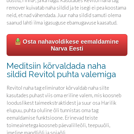
büstid, rinna-, ja ka nägu. Kasutades Revitol naha tag
remover kuivatab naha sildid ja te isegi ei pea koostama
neid, et nad vähendada. Juur naha sildid samuti olema
saanud lahti ilma igasuguse ebamugavuse kaasatud.
Osta nahavoldikese eemaldamine
Narva Eesti
Meditsiin kõrvaldada naha
sildid Revitol puhta valemiga
Revitol naha tag eliminator kõrvaldab naha silte
kasutades puhast viis oma eriline valem, mis koosneb
looduslikest taimeekstraktidest ja suur osa Harilik
elupuu, puhta oluline õli tunnistas oma tag
eemaldamise funktsioone. Erinevad teiste
toimeainetega koosneb päevalilleõli, teepuuõli,
imeline mandliõli ja sojaõli.