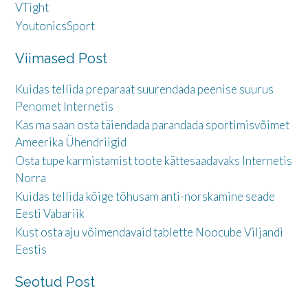
VTight
YoutonicsSport
Viimased Post
Kuidas tellida preparaat suurendada peenise suurus
Penomet Internetis
Kas ma saan osta täiendada parandada sportimisvõimet
Ameerika Ühendriigid
Osta tupe karmistamist toote kättesaadavaks Internetis
Norra
Kuidas tellida kõige tõhusam anti-norskamine seade
Eesti Vabariik
Kust osta aju võimendavaid tablette Noocube Viljandi
Eestis
Seotud Post