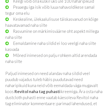
Keegi võib olla kuskil üks üle 100 naharipikuid
Peaaegu iga isik võib luua nahavoldikese samal
tegur oma elu
Keskealine, ülekaalulisuse täiskasvanud on kõige
haavatavamad naha silte
Rasvumine on märkimisväärne oht aspekt millega
naha silte
Eemaldamine naha sildid ei loo veelgi naha silte
kasvada
Mõned inimesed on palju rohkem altid arendada
naha silte
Paljud inimesed on need alandav naha sildid veel
puudub vajadus tuleb häbis puudutavad need
naharipikuid kuna neid võib eemaldada väga mugavalt
koos
Revitol naha tag puhasti
kreemiga. Ära osta naha
dustcloth puhasti enne vaatab käesoleva Revitol naha
tag eliminator kommentaare: parimad lahendused, et