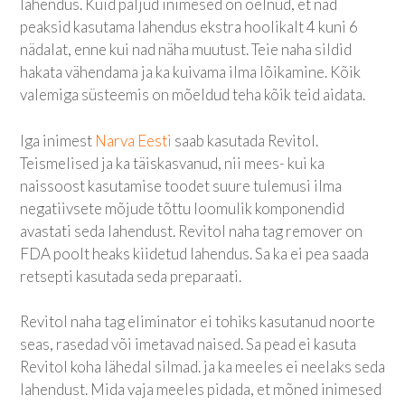
lahendus. Kuid paljud inimesed on öelnud, et nad
peaksid kasutama lahendus ekstra hoolikalt 4 kuni 6
nädalat, enne kui nad näha muutust. Teie naha sildid
hakata vähendama ja ka kuivama ilma lõikamine. Kõik
valemiga süsteemis on mõeldud teha kõik teid aidata.
Iga inimest
Narva Eesti
saab kasutada Revitol.
Teismelised ja ka täiskasvanud, nii mees- kui ka
naissoost kasutamise toodet suure tulemusi ilma
negatiivsete mõjude tõttu loomulik komponendid
avastati seda lahendust. Revitol naha tag remover on
FDA poolt heaks kiidetud lahendus. Sa ka ei pea saada
retsepti kasutada seda preparaati.
Revitol naha tag eliminator ei tohiks kasutanud noorte
seas, rasedad või imetavad naised. Sa pead ei kasuta
Revitol koha lähedal silmad. ja ka meeles ei neelaks seda
lahendust. Mida vaja meeles pidada, et mõned inimesed