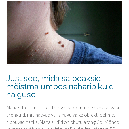
Just see, mida sa peaksid
mõistma umbes naharipikuid
haiguse
Naha silte ülimuslikud ning healoomuline nahakasvaja
arenguid, mis näevad välja nagu väike objekti pehme,
rippuvad nahka. Naha sildid on ohutu arenguid. Mõned