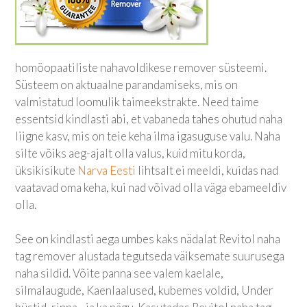
homöopaatiliste nahavoldikese remover süsteemi.
Süsteem on aktuaalne parandamiseks, mis on
valmistatud loomulik taimeekstrakte. Need taime
essentsid kindlasti abi, et vabaneda tahes ohutud naha
liigne kasv, mis on teie keha ilma igasuguse valu. Naha
silte võiks aeg-ajalt olla valus, kuid mitu korda,
üksikisikute
Narva Eesti
lihtsalt ei meeldi, kuidas nad
vaatavad oma keha, kui nad võivad olla väga ebameeldiv
olla.
See on kindlasti aega umbes kaks nädalat Revitol naha
tag remover alustada tegutseda väiksemate suurusega
naha sildid. Võite panna see valem kaelale,
silmalaugude, Kaenlaalused, kubemes voldid, Under