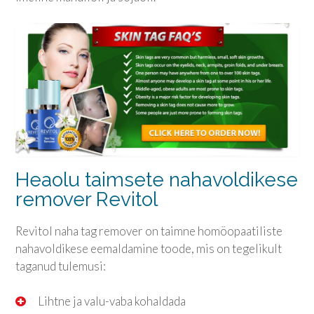
Heaolu taimsete nahavoldikese
remover Revitol
Revitol naha tag remover on taimne homöopaatiliste
nahavoldikese eemaldamine toode, mis on tegelikult
taganud tulemusi:
Lihtne ja valu-vaba kohaldada