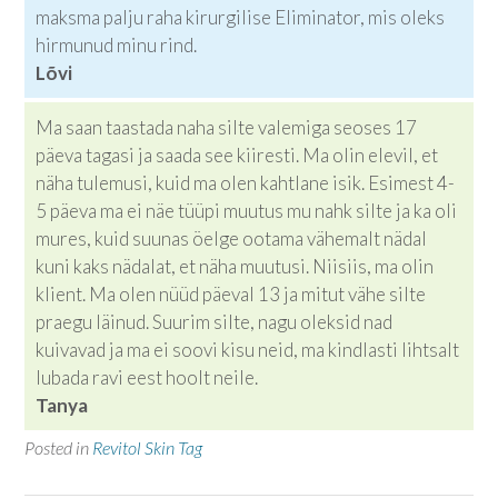
maksma palju raha kirurgilise Eliminator, mis oleks
hirmunud minu rind.
Lõvi
Ma saan taastada naha silte valemiga seoses 17
päeva tagasi ja saada see kiiresti. Ma olin elevil, et
näha tulemusi, kuid ma olen kahtlane isik. Esimest 4-
5 päeva ma ei näe tüüpi muutus mu nahk silte ja ka oli
mures, kuid suunas öelge ootama vähemalt nädal
kuni kaks nädalat, et näha muutusi. Niisiis, ma olin
klient. Ma olen nüüd päeval 13 ja mitut vähe silte
praegu läinud. Suurim silte, nagu oleksid nad
kuivavad ja ma ei soovi kisu neid, ma kindlasti lihtsalt
lubada ravi eest hoolt neile.
Tanya
Posted in
Revitol Skin Tag