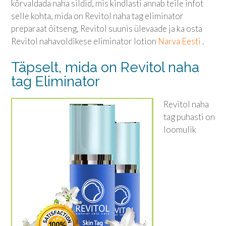
kõrvaldada naha sildid, mis kindlasti annab teile infot
selle kohta, mida on Revitol naha tag eliminator
preparaat õitseng, Revitol suunis ülevaade ja ka osta
Revitol nahavoldikese eliminator lotion
Narva Eesti
.
Täpselt, mida on Revitol naha
tag Eliminator
Revitol naha
tag puhasti on
loomulik