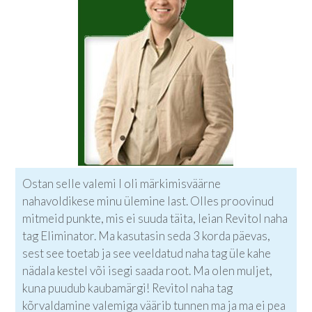
Ostan selle valemi I oli märkimisväärne
nahavoldikese minu ülemine last. Olles proovinud
mitmeid punkte, mis ei suuda täita, leian Revitol naha
tag Eliminator. Ma kasutasin seda 3 korda päevas,
sest see toetab ja see veeldatud naha tag üle kahe
nädala kestel või isegi saada root. Ma olen muljet,
kuna puudub kaubamärgi! Revitol naha tag
kõrvaldamine valemiga väärib tunnen ma ja ma ei pea