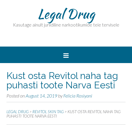
Legal Drug
Kasutage ainult juriidiline narkootikumide teie tervisele
Kust osta Revitol naha tag
puhasti toote Narva Eesti
Posted on
August 14, 2019
by
Felicia Rosiyani
LEGAL DRUG
>
REVITOL SKIN TAG
>
KUST OSTA REVITOL NAHA TAG
PUHASTI TOOTE NARVA EESTI