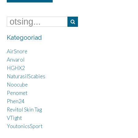
Kategooriad
AirSnore
Anvarol
HGHX2
NaturasilScabies
Noocube
Penomet
Phen24
Revitol Skin Tag
VTight
YoutonicsSport