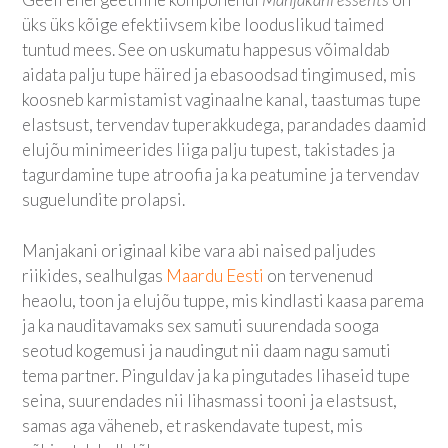
üks üks kõige efektiivsem kibe looduslikud taimed
tuntud mees. See on uskumatu happesus võimaldab
aidata palju tupe häired ja ebasoodsad tingimused, mis
koosneb karmistamist vaginaalne kanal, taastumas tupe
elastsust, tervendav tuperakkudega, parandades daamid
elujõu minimeerides liiga palju tupest, takistades ja
tagurdamine tupe atroofia ja ka peatumine ja tervendav
suguelundite prolapsi.
Manjakani originaal kibe vara abi naised paljudes
riikides, sealhulgas
Maardu Eesti
on tervenenud
heaolu, toon ja elujõu tuppe, mis kindlasti kaasa parema
ja ka nauditavamaks sex samuti suurendada sooga
seotud kogemusi ja naudingut nii daam nagu samuti
tema partner. Pinguldav ja ka pingutades lihaseid tupe
seina, suurendades nii lihasmassi tooni ja elastsust,
samas aga väheneb, et raskendavate tupest, mis