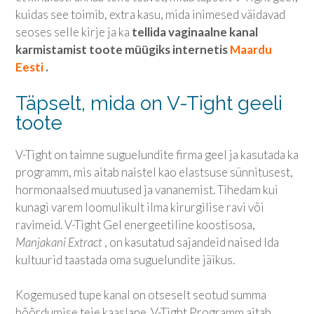
kuidas see toimib, extra kasu, mida inimesed väidavad
seoses selle kirje ja ka
tellida vaginaalne kanal
karmistamist toote müügiks internetis
Maardu
Eesti
.
Täpselt, mida on V-Tight geeli
toote
V-Tight on taimne suguelundite firma geel ja kasutada ka
programm, mis aitab naistel kao elastsuse sünnitusest,
hormonaalsed muutused ja vananemist. Tihedam kui
kunagi varem loomulikult ilma kirurgilise ravi või
ravimeid. V-Tight Gel energeetiline koostisosa,
Manjakani Extract
, on kasutatud sajandeid naised Ida
kultuurid taastada oma suguelundite jäikus.
Kogemused tupe kanal on otseselt seotud summa
hõõrdumise teie kaaslane. V-Tight Programm aitab