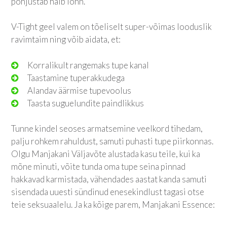
põhjustab halb lõhn.
V-Tight geel valem on tõeliselt super-võimas looduslik
ravimtaim ning võib aidata, et:
Korralikult rangemaks tupe kanal
Taastamine tuperakkudega
Alandav äärmise tupevoolus
Taasta suguelundite paindlikkus
Tunne kindel seoses armatsemine veelkord tihedam,
palju rohkem rahuldust, samuti puhasti tupe piirkonnas.
Olgu Manjakani Väljavõte alustada kasu teile, kui ka
mõne minuti, võite tunda oma tupe seina pinnad
hakkavad karmistada, vähendades aastat kanda samuti
sisendada uuesti sündinud enesekindlust tagasi otse
teie seksuaalelu. Ja ka kõige parem, Manjakani Essence: