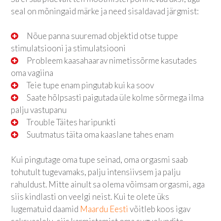
seal on mõningaid märke ja need sisaldavad järgmist:
Nõue panna suuremad objektid otse tuppe
stimulatsiooni ja stimulatsiooni
Probleem kaasahaarav nimetissõrme kasutades
oma vagiina
Teie tupe enam pingutab kui ka soov
Saate hõlpsasti paigutada üle kolme sõrmega ilma
palju vastupanu
Trouble Täites haripunkti
Suutmatus täita oma kaaslane tahes enam
Kui pingutage oma tupe seinad, oma orgasmi saab
tohutult tugevamaks, palju intensiivsem ja palju
rahuldust. Mitte ainult sa olema võimsam orgasmi, aga
siis kindlasti on veelgi neist. Kui te olete üks
lugematuid daamid
Maardu Eesti
võitleb koos igav