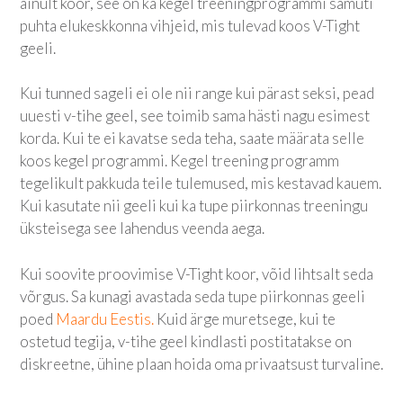
ainult koor, see on ka kegel treeningprogrammi samuti
puhta elukeskkonna vihjeid, mis tulevad koos V-Tight
geeli.
Kui tunned sageli ei ole nii range kui pärast seksi, pead
uuesti v-tihe geel, see toimib sama hästi nagu esimest
korda. Kui te ei kavatse seda teha, saate määrata selle
koos kegel programmi. Kegel treening programm
tegelikult pakkuda teile tulemused, mis kestavad kauem.
Kui kasutate nii geeli kui ka tupe piirkonnas treeningu
üksteisega see lahendus veenda aega.
Kui soovite proovimise V-Tight koor, võid lihtsalt seda
võrgus. Sa kunagi avastada seda tupe piirkonnas geeli
poed
Maardu Eestis.
Kuid ärge muretsege, kui te
ostetud tegija, v-tihe geel kindlasti postitatakse on
diskreetne, ühine plaan hoida oma privaatsust turvaline.