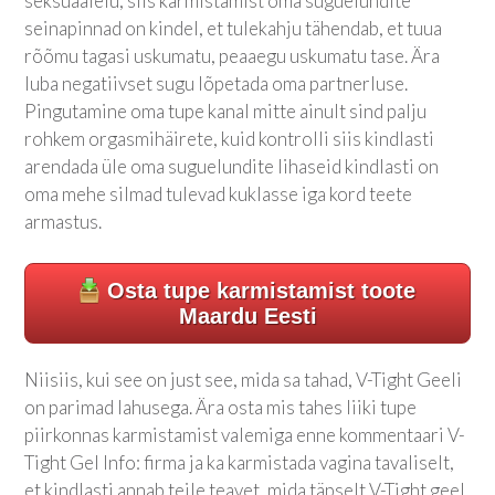
seksuaalelu, siis karmistamist oma suguelundite
seinapinnad on kindel, et tulekahju tähendab, et tuua
rõõmu tagasi uskumatu, peaaegu uskumatu tase. Ära
luba negatiivset sugu lõpetada oma partnerluse.
Pingutamine oma tupe kanal mitte ainult sind palju
rohkem orgasmihäirete, kuid kontrolli siis kindlasti
arendada üle oma suguelundite lihaseid kindlasti on
oma mehe silmad tulevad kuklasse iga kord teete
armastus.
Osta tupe karmistamist toote
Maardu Eesti
Niisiis, kui see on just see, mida sa tahad, V-Tight Geeli
on parimad lahusega. Ära osta mis tahes liiki tupe
piirkonnas karmistamist valemiga enne kommentaari V-
Tight Gel Info: firma ja ka karmistada vagina tavaliselt,
et kindlasti annab teile teavet, mida täpselt V-Tight geel,