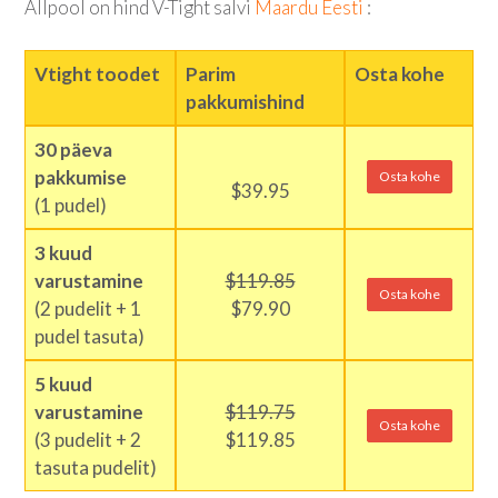
Allpool on hind V-Tight salvi
Maardu Eesti
:
Vtight toodet
Parim
Osta kohe
pakkumishind
30 päeva
pakkumise
Osta kohe
$39.95
(1 pudel)
3 kuud
varustamine
$119.85
Osta kohe
(2 pudelit + 1
$79.90
pudel tasuta)
5 kuud
varustamine
$119.75
Osta kohe
(3 pudelit + 2
$119.85
tasuta pudelit)