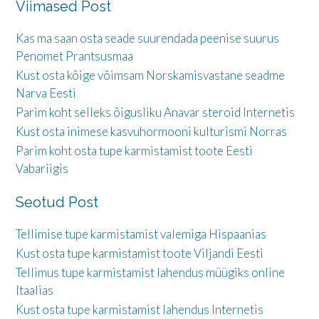
Viimased Post
Kas ma saan osta seade suurendada peenise suurus
Penomet Prantsusmaa
Kust osta kõige võimsam Norskamisvastane seadme
Narva Eesti
Parim koht selleks õigusliku Anavar steroid Internetis
Kust osta inimese kasvuhormooni kulturismi Norras
Parim koht osta tupe karmistamist toote Eesti
Vabariigis
Seotud Post
Tellimise tupe karmistamist valemiga Hispaanias
Kust osta tupe karmistamist toote Viljandi Eesti
Tellimus tupe karmistamist lahendus müügiks online
Itaalias
Kust osta tupe karmistamist lahendus Internetis