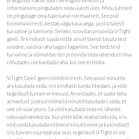
praegu uuritakse suuri tehinguid valikuid ja
informations pingutades seda uuesti üles. Minu juhised
on pingutage oma tupe kanal normaalselt. See pidi
toimima kiiresti, kestab väga kaua aega, ja olla täiesti
turvaline ja taimsete. Selleks soovitan proovida V-Tight
geeli. Te kindlasti saada mitte ainult täiesti tasuta test
soodne, vaid ka raha tagasi tagamine. See teeb teid
turvaline ja võimaldas teil proovida seda lahendust ilma
rõhutades üle kaotada raha, kui see ei tööta.
V-Tight Geeli geeli toimib kiiresti. Seespool minutite
arv kasutada seda, siis kindlasti tunda tihedam, ja võib
tegelikult tunnen erinevust. Arvestades, et saate teha
armastust jooksul mitmeid minutit kasutades seda, et
see oli suur pluss. Sa võid kasutada seda nii lähedal
seksuaalvahekorda. Kui olete kõik seatud seksida, siis
võib seda kasutada mitmeid minutit enne ja ka kindlasti
siis tunnen suurepärase seal. tegelikult V-Tight ei ole