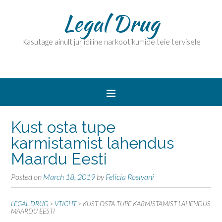
Legal Drug
Kasutage ainult juriidiline narkootikumide teie tervisele
Kust osta tupe
karmistamist lahendus
Maardu Eesti
Posted on
March 18, 2019
by
Felicia Rosiyani
LEGAL DRUG
>
VTIGHT
>
KUST OSTA TUPE KARMISTAMIST LAHENDUS
MAARDU EESTI