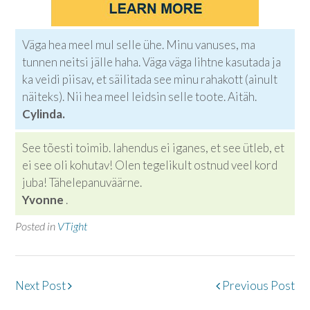
Väga hea meel mul selle ühe. Minu vanuses, ma
tunnen neitsi jälle haha. Väga väga lihtne kasutada ja
ka veidi piisav, et säilitada see minu rahakott (ainult
näiteks). Nii hea meel leidsin selle toote. Aitäh.
Cylinda.
See tõesti toimib. lahendus ei iganes, et see ütleb, et
ei see oli kohutav! Olen tegelikult ostnud veel kord
juba! Tähelepanuväärne.
Yvonne
.
Posted in
VTight
Post
Next Post
Previous Post
navigation