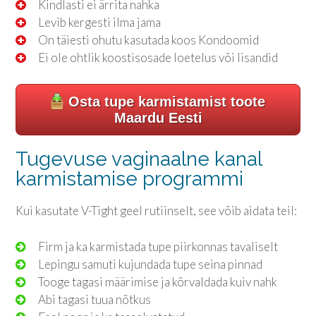
Kindlasti ei ärrita nahka
Levib kergesti ilma jama
On täiesti ohutu kasutada koos Kondoomid
Ei ole ohtlik koostisosade loetelus või lisandid
Osta tupe karmistamist toote
Maardu Eesti
Tugevuse vaginaalne kanal
karmistamise programmi
Kui kasutate V-Tight geel rutiinselt, see võib aidata teil:
Firm ja ka karmistada tupe piirkonnas tavaliselt
Lepingu samuti kujundada tupe seina pinnad
Tooge tagasi määrimise ja kõrvaldada kuiv nahk
Abi tagasi tuua nõtkus