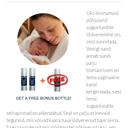
Üks levinumaid
põhjuseid
suguelundite
lõdvenemine on,
sest sünnitada.
Veelgi naist
annab sündi
palju
tõenäolisem on
tema vaginaalne
kanal
kergendada, sest
tema
suguelundite
seinapinnad on pikendatud. Seal on palju erinevaid
tegureid, mis võivad kaasa tuua lõdvenenud tupe seina.
Sa ei saa pidevalt tell mõõtmistel põhinevad üksi, aga