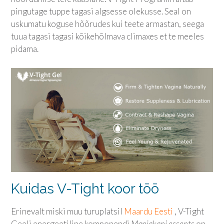
pingutage tuppe tagasi algsesse olekusse. Seal on
uskumatu koguse hõõrudes kui teete armastan, seega
tuua tagasi tagasi kõikehõlmava climaxes et te meeles
pidama.
Kuidas V-Tight koor töö
Erinevalt miski muu turuplatsil
Maardu Eesti
, V-Tight
Geeli energeetiline komponendi
Manjakani essents
on