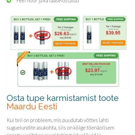
Feel noor ja ka taaselustatud
Osta tupe karmistamist toote
Maardu Eesti
Kui teil on probleem, mis puudutab võttes lahti
suguelundite asukohta, siis on kõige tõenäolisem