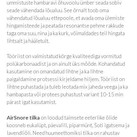
ummistuste hambaravi õhuvoolu ümber seada sobiv
seade vähendada lõualuu. See õrnalt toob oma
vähendatud lõualuu ettepoole, et avada oma ülemiste
hingamisteede ja peatada resonantse pehme rakkude
taga oma suu, nina ja ka kurk, võimaldades teil hingata
lihtsalt ja hääletult.
Tööriist on valmistatud kõrge kvaliteediga vormitud
polükarbonaadist ja on ainult üks mõõde. Kohandatud
kasutamine on omandatud lihtne ja ka lihtne
paigaldamine protsessi kirjeldame hiljem. Tööriist on
lihtne puhastada ja tuleb leotada mix jaheda veega ja ka
hambapasta või protees puhastust variant 10-15 min
pärast igat kasutamist.
AirSnore tilka
on loodud taimsete eeterlike õlide
koosneb eukalüpt, päevalill, piparmünt, Šoti igatsema ja
lavendliõli. Need huumeettomiksi tilka on rahustav