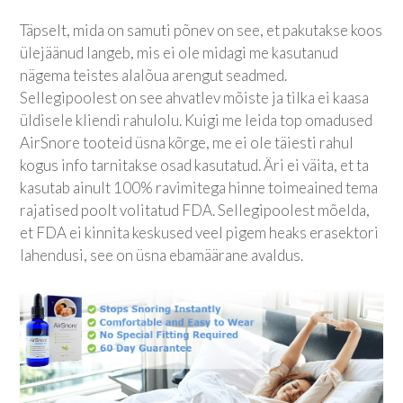
Täpselt, mida on samuti põnev on see, et pakutakse koos
ülejäänud langeb, mis ei ole midagi me kasutanud
nägema teistes alalõua arengut seadmed.
Sellegipoolest on see ahvatlev mõiste ja tilka ei kaasa
üldisele kliendi rahulolu. Kuigi me leida top omadused
AirSnore tooteid üsna kõrge, me ei ole täiesti rahul
kogus info tarnitakse osad kasutatud. Äri ei väita, et ta
kasutab ainult 100% ravimitega hinne toimeained tema
rajatised poolt volitatud FDA. Sellegipoolest mõelda,
et FDA ei kinnita keskused veel pigem heaks erasektori
lahendusi, see on üsna ebamäärane avaldus.