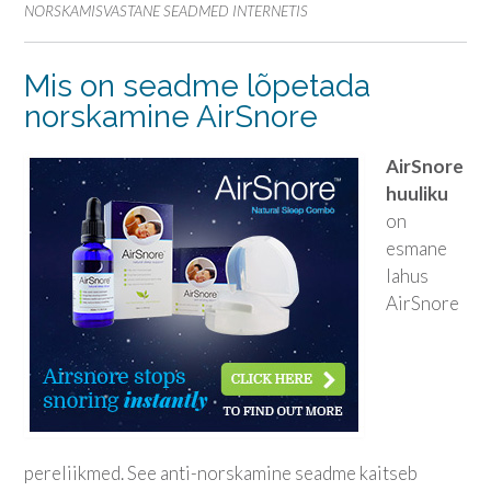
NORSKAMISVASTANE SEADMED INTERNETIS
Mis on seadme lõpetada
norskamine AirSnore
AirSnore
huuliku
on
esmane
lahus
AirSnore
pereliikmed. See anti-norskamine seadme kaitseb