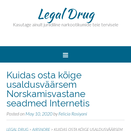
Legal Drug
Kasutage ainult juriidiline narkootikumide teie tervisele
Kuidas osta kõige
usaldusväärsem
Norskamisvastane
seadmed Internetis
Posted on
May 10, 2020
by
Felicia Rosiyani
LEGAL DRUG
>
AIRSNORE
>
KUIDAS OSTA KÕIGE USALDUSVÄÄRSEM