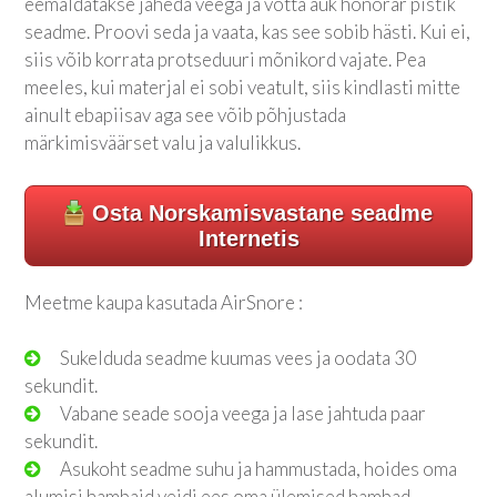
eemaldatakse jaheda veega ja võtta auk honorar pistik
seadme. Proovi seda ja vaata, kas see sobib hästi. Kui ei,
siis võib korrata protseduuri mõnikord vajate. Pea
meeles, kui materjal ei sobi veatult, siis kindlasti mitte
ainult ebapiisav aga see võib põhjustada
märkimisväärset valu ja valulikkus.
Osta Norskamisvastane seadme
Internetis
Meetme kaupa kasutada AirSnore :
Sukelduda seadme kuumas vees ja oodata 30
sekundit.
Vabane seade sooja veega ja lase jahtuda paar
sekundit.
Asukoht seadme suhu ja hammustada, hoides oma
alumisi hambaid veidi ees oma ülemised hambad.