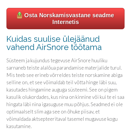
Osta Norskamisvastane seadme
Internetis
Kuidas suulise ülejäänud
vahend AirSnore töötama
Süsteem ja kujundus tegevuse AirSnore huuliku
sarnaneb teiste alalõua parandamise materjalide turul.
Mis teeb see erineb võrreldes teiste norskamine abiga
selline on, et see võimaldab teil võtta hinge läbi suu,
kasutades hingamine auguga süsteemi. See on pigem
kasulik olukordades, kus nina on kinnine või kui te ei saa
hingata läbi nina igasuguse muu põhjus. Seadmed ei ole
optimaalselt slim aga see on õhuke piisav, et
võimaldada aktsepteeritaval tasemel mugavuse kogu
kasutamine.