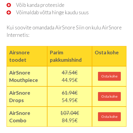
Võib kanda proteeside
Võimaldab võtta hinge kaudu suus
Kui soovite omandada AirSnore Siin on kulu AirSnore
Internetis:
Airsnore
Parim
Osta kohe
toodet
pakkumishind
AirSnore
47.54€
Osta kohe
Mouthpiece
44.95€
AirSnore
61.94€
Osta kohe
Drops
54.95€
AirSnore
107.04€
Osta kohe
Combo
84.95€