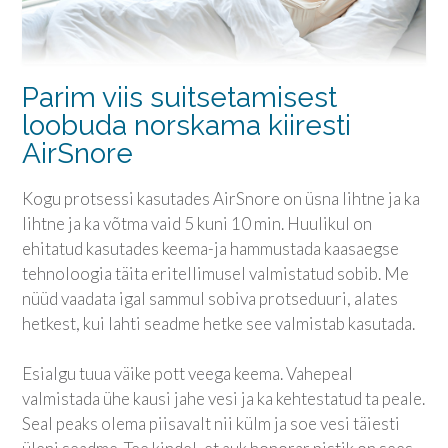
Parim viis suitsetamisest
loobuda norskama kiiresti
AirSnore
Kogu protsessi kasutades AirSnore on üsna lihtne ja ka
lihtne ja ka võtma vaid 5 kuni 10 min. Huulikul on
ehitatud kasutades keema-ja hammustada kaasaegse
tehnoloogia täita eritellimusel valmistatud sobib. Me
nüüd vaadata igal sammul sobiva protseduuri, alates
hetkest, kui lahti seadme hetke see valmistab kasutada.
Esialgu tuua väike pott veega keema. Vahepeal
valmistada ühe kausi jahe vesi ja ka kehtestatud ta peale.
Seal peaks olema piisavalt nii külm ja soe vesi täiesti