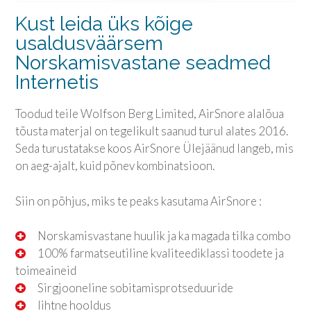
Kust leida üks kõige
usaldusväärsem
Norskamisvastane seadmed
Internetis
Toodud teile Wolfson Berg Limited, AirSnore alalõua
tõusta materjal on tegelikult saanud turul alates 2016.
Seda turustatakse koos AirSnore Ülejäänud langeb, mis
on aeg-ajalt, kuid põnev kombinatsioon.
Siin on põhjus, miks te peaks kasutama AirSnore :
Norskamisvastane huulik ja ka magada tilka combo
100% farmatseutiline kvaliteediklassi toodete ja
toimeaineid
Sirgjooneline sobitamisprotseduuride
lihtne hooldus