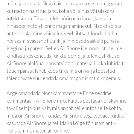
mõju ja abistada üksikisikuid magama ekstra mugavalt,
kui nad on häiritud jahe, köha või sinus või ülakeha
infektsioon. Tilgad tuleb hõõruda rinnal, kaela ja
ninasõõrmete all enne magamaminekut. Nad ei seista
anti-norskamine võimalus veel lihtsalt loodud tulla
norskamisvastane huulik ja inimesed saaksid puhata
isegi palju parem. Selles AirSnore iseloomustuse, me
kindlasti keskenduda funktsioonid ja tulemuslikkuse
AirSnore alalõua innovatsiooni materjali ja ka lühidalt
touch pärast läheb koos tilka mis on välja töötatud
täiendavate suurendada oma magamiskotid kogemus.
Ärge omandada Norskamisvastane Enne seadme
kommentaari AirSnore info: kuidas peatada norskamine
tavaliselt ja püsivalt, mis annab teile infot selle kohta,
mida on AirSnore , kuidas AirSnore tegutsevad, kuidas
kasutada AirSnore ja tellida ka kõige tõhusam anti-
norskamine materjali online.