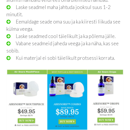
Laske seadmel maha jahtuda jooksul suus 1-2
minutit.
Eemaldage seade oma suu ja ka kiiresti liikuda see
külma veega.
Laske seadmed cool täielikult ja ka põlema jälle.
Vabane seadmeid jaheda veega ja ka näha, kas see
sobib.
Kui materjal ei sobi täielikult protsessi korrata.