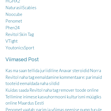
HGHX2
NaturasilScabies
Noocube
Penomet
Phen24
Revitol Skin Tag
VTight
YoutonicsSport
Viimased Post
Kas ma saan tellida juriidiline Anavar steroidid Norra
Revitol naha tag eemaldamine kommentaare: parimaid
tooteid eemaldada naha sildid
Kuidas saada Revitol naha tag remover toode online
Tellimine inimese kasvuhormooni kulturismi müügiks
online Maardus Eesti
Penomet vaatab: parim ja võimas peenise pump turule