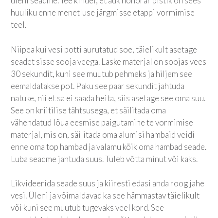
üleni seadme. Tee kindel, et auk honorar pistik on sees
huuliku enne menetluse järgmisse etappi vormimise
teel.
Niipea kui vesi potti aurutatud soe, täielikult asetage
seadet sisse sooja veega. Laske materjal on soojas vees
30 sekundit, kuni see muutub pehmeks ja hiljem see
eemaldatakse pot. Paku see paar sekundit jahtuda
natuke, nii et sa ei saada heita, siis asetage see oma suu.
See on kriitilise tähtsusega, et säilitada oma
vähendatud lõua eesmise paigutamine te vormimise
materjal, mis on, säilitada oma alumisi hambaid veidi
enne oma top hambad ja valamu kõik oma hambad seade.
Luba seadme jahtuda suus. Tuleb võtta minut või kaks.
Likvideerida seade suus ja kiiresti edasi anda roog jahe
vesi. Üleni ja võimaldavad ka see hämmastav täielikult
või kuni see muutub tugevaks veel kord. See