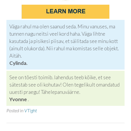
Väga rahul ma olen saanud seda. Minu vanuses, ma
tunnen nagu neitsi veel kord haha. Väga lihtne
kasutada ja pisikesi piisav, et säilitada see minu kott
(ainult olukorda). Nii rahul ma komistas selle objekt.
Aitäh.
Cylinda.
See on tõesti toimib. lahendus teeb kõike, et see
sätestab see oli kohutav! Olen tegelikult omandatud
uuesti praegu! Tähelepanuväärne.
Yvonne
.
Posted in
VTight