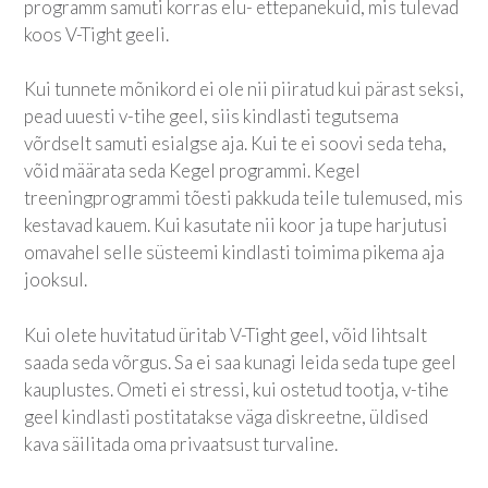
programm samuti korras elu- ettepanekuid, mis tulevad
koos V-Tight geeli.
Kui tunnete mõnikord ei ole nii piiratud kui pärast seksi,
pead uuesti v-tihe geel, siis kindlasti tegutsema
võrdselt samuti esialgse aja. Kui te ei soovi seda teha,
võid määrata seda Kegel programmi. Kegel
treeningprogrammi tõesti pakkuda teile tulemused, mis
kestavad kauem. Kui kasutate nii koor ja tupe harjutusi
omavahel selle süsteemi kindlasti toimima pikema aja
jooksul.
Kui olete huvitatud üritab V-Tight geel, võid lihtsalt
saada seda võrgus. Sa ei saa kunagi leida seda tupe geel
kauplustes. Ometi ei stressi, kui ostetud tootja, v-tihe
geel kindlasti postitatakse väga diskreetne, üldised
kava säilitada oma privaatsust turvaline.