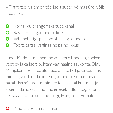
V-Tight geel valem on tõeliselt super-võimas ürdi võib
aidata, et:
Korralikult rangemaks tupe kanal
Ravimine suguelundite koe
Väheneb liiga palju voolus suguelunditest
Tooge tagasi vaginaalne paindlikkus
Tunda kindel armatsemine veelkord tihedam, rohkem
veetlev ja ka isegi puhtam vaginaalne asukohta. Olgu
Manjakani Eemalda alustada aidata teil ja ka küsimus
minutit, võid tunda oma suguelundite seinapinnad
hakata karmistada, minimeerides aastat kulumist ja
sisendada uuestisündinud enesekindlust tagasi oma
seksuaalelu. Ja ideaalne kõigi, Manjakani Eemalda:
Kindlasti ei ärrita nahka