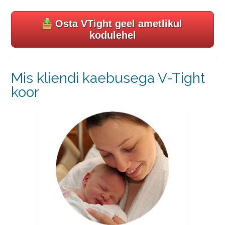
Osta VTight geel ametlikul
kodulehel
Mis kliendi kaebusega V-Tight
koor