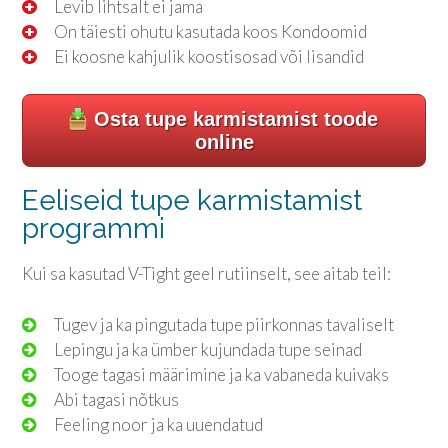
Levib lihtsalt ei jama
On täiesti ohutu kasutada koos Kondoomid
Ei koosne kahjulik koostisosad või lisandid
Osta tupe karmistamist toode
online
Eeliseid tupe karmistamist
programmi
Kui sa kasutad V-Tight geel rutiinselt, see aitab teil:
Tugev ja ka pingutada tupe piirkonnas tavaliselt
Lepingu ja ka ümber kujundada tupe seinad
Tooge tagasi määrimine ja ka vabaneda kuivaks
Abi tagasi nõtkus
Feeling noor ja ka uuendatud