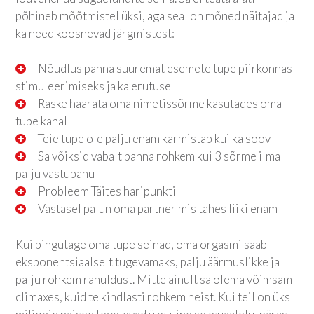
põhineb mõõtmistel üksi, aga seal on mõned näitajad ja
ka need koosnevad järgmistest:
Nõudlus panna suuremat esemete tupe piirkonnas
stimuleerimiseks ja ka erutuse
Raske haarata oma nimetissõrme kasutades oma
tupe kanal
Teie tupe ole palju enam karmistab kui ka soov
Sa võiksid vabalt panna rohkem kui 3 sõrme ilma
palju vastupanu
Probleem Täites haripunkti
Vastasel palun oma partner mis tahes liiki enam
Kui pingutage oma tupe seinad, oma orgasmi saab
eksponentsiaalselt tugevamaks, palju äärmuslikke ja
palju rohkem rahuldust. Mitte ainult sa olema võimsam
climaxes, kuid te kindlasti rohkem neist. Kui teil on üks