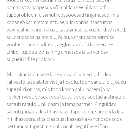
hämmastav happesus võimaldab see aidata palju
tupeprobleemid samuti ebasoodsad tingimused, mis
koosneb karmistamist tupe piirkonnas, taastumas
vaginaalne paindlikkust, taastamise suguelundite rakud,
suurendades naiste elujõudu, vähendades äärmise
voolus suguelunditest, aeglustavaid ja ka keerates
ümber tupe atroofia ning ennetada ja tervendav
suguelundite prolapsi.
Manjakani taimsete kibe vara abi naised paljudes
rahvaste taastab tervist ja heaolu, toon samuti elujõudu
tupe piirkonnas, mis toob kaasa palju parem ja ka
rohkem veetlev sex koos tõusu sooga seotud aistinguid,
samuti rahulolu nii daam ja tema partner. Pinguldav
samuti pingutades lihasmassi tupe seina, suurendades
nii lihastoonust ja elastsust kaasas ka vähendada seda
pettumust tupest mis vallandab negatiivse lõhn.