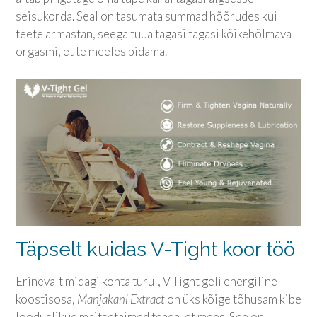
seisukorda. Seal on tasumata summad hõõrudes kui
teete armastan, seega tuua tagasi tagasi kõikehõlmava
orgasmi, et te meeles pidama.
Täpselt kuidas V-Tight koor töö
Erinevalt midagi kohta turul, V-Tight geli energiline
koostisosa,
Manjakani Extract
on üks kõige tõhusam kibe
looduslikud maitsetaimed teada, et mees. See on