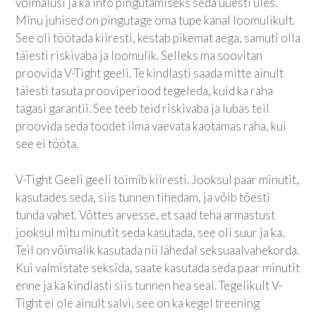
võimalusi ja ka info pingutamiseks seda uuesti üles.
Minu juhised on pingutage oma tupe kanal loomulikult.
See oli töötada kiiresti, kestab pikemat aega, samuti olla
täiesti riskivaba ja loomulik. Selleks ma soovitan
proovida V-Tight geeli. Te kindlasti saada mitte ainult
täiesti tasuta prooviperiood tegeleda, kuid ka raha
tagasi garantii. See teeb teid riskivaba ja lubas teil
proovida seda toodet ilma vaevata kaotamas raha, kui
see ei tööta.
V-Tight Geeli geeli toimib kiiresti. Jooksul paar minutit,
kasutades seda, siis tunnen tihedam, ja võib tõesti
tunda vahet. Võttes arvesse, et saad teha armastust
jooksul mitu minutit seda kasutada, see oli suur ja ka.
Teil on võimalik kasutada nii lähedal seksuaalvahekorda.
Kui valmistate seksida, saate kasutada seda paar minutit
enne ja ka kindlasti siis tunnen hea seal. Tegelikult V-
Tight ei ole ainult salvi, see on ka kegel treening