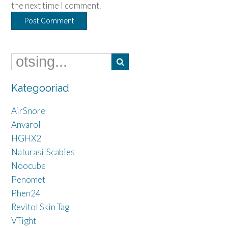
the next time I comment.
Kategooriad
AirSnore
Anvarol
HGHX2
NaturasilScabies
Noocube
Penomet
Phen24
Revitol Skin Tag
VTight