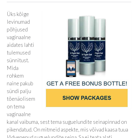
Üks kõige
levinumad
põhjused
vaginaalne
aidates lahti
tulemused
sünnitust.
Mida
rohkem
naine pakub
sündi palju
tõenäolisem
on tema
vaginaalne
kanal vaibuma, sest tema suguelundite seinapinnad on
pikendatud. On mitmeid aspekte, mis võivad kaasa tuua
lõdvenenud suguelundite seina. Sa ei teata alati