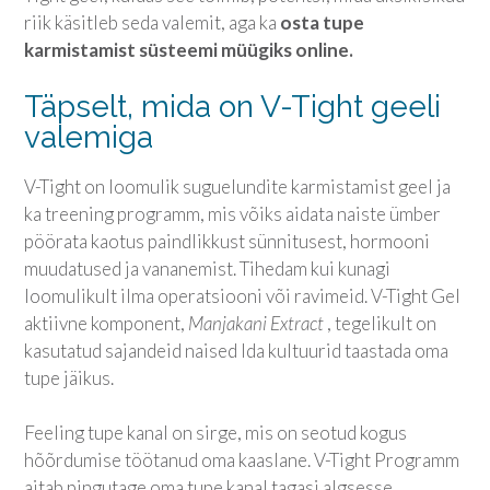
riik käsitleb seda valemit, aga ka
osta tupe
karmistamist süsteemi müügiks online.
Täpselt, mida on V-Tight geeli
valemiga
V-Tight on loomulik suguelundite karmistamist geel ja
ka treening programm, mis võiks aidata naiste ümber
pöörata kaotus paindlikkust sünnitusest, hormooni
muudatused ja vananemist. Tihedam kui kunagi
loomulikult ilma operatsiooni või ravimeid. V-Tight Gel
aktiivne komponent,
Manjakani Extract
, tegelikult on
kasutatud sajandeid naised Ida kultuurid taastada oma
tupe jäikus.
Feeling tupe kanal on sirge, mis on seotud kogus
hõõrdumise töötanud oma kaaslane. V-Tight Programm
aitab pingutage oma tupe kanal tagasi algsesse