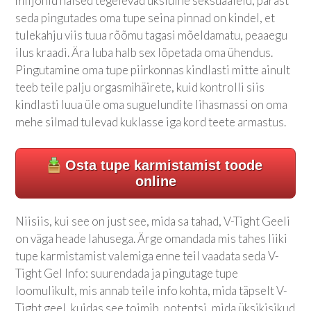
miljonid naised tegelevad üksluine seksuaalelu, pärast
seda pingutades oma tupe seina pinnad on kindel, et
tulekahju viis tuua rõõmu tagasi mõeldamatu, peaaegu
ilus kraadi. Ära luba halb sex lõpetada oma ühendus.
Pingutamine oma tupe piirkonnas kindlasti mitte ainult
teeb teile palju orgasmihäirete, kuid kontrolli siis
kindlasti luua üle oma suguelundite lihasmassi on oma
mehe silmad tulevad kuklasse iga kord teete armastus.
Osta tupe karmistamist toode
online
Niisiis, kui see on just see, mida sa tahad, V-Tight Geeli
on väga heade lahusega. Ärge omandada mis tahes liiki
tupe karmistamist valemiga enne teil vaadata seda V-
Tight Gel Info: suurendada ja pingutage tupe
loomulikult, mis annab teile info kohta, mida täpselt V-
Tight geel, kuidas see toimib, potentsi, mida üksikisikud