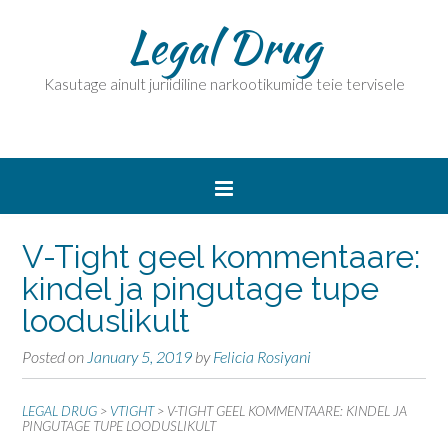
Legal Drug
Kasutage ainult juriidiline narkootikumide teie tervisele
V-Tight geel kommentaare:
kindel ja pingutage tupe
looduslikult
Posted on
January 5, 2019
by
Felicia Rosiyani
LEGAL DRUG
>
VTIGHT
>
V-TIGHT GEEL KOMMENTAARE: KINDEL JA
PINGUTAGE TUPE LOODUSLIKULT