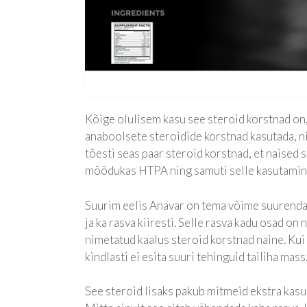
Kõige olulisem kasu see steroid korstnad on
anaboolsete steroidide korstnad kasutada, nin
tõesti seas paar steroid korstnad, et naised 
mõõdukas HTPA ning samuti selle kasutamine
Suurim eelis Anavar on tema võime suurendad
ja ka rasva kiiresti. Selle rasva kadu osad on
nimetatud kaalus steroid korstnad naine. Ku
kindlasti ei esita suuri tehinguid tailiha mas
See steroid lisaks pakub mitmeid ekstra kasu