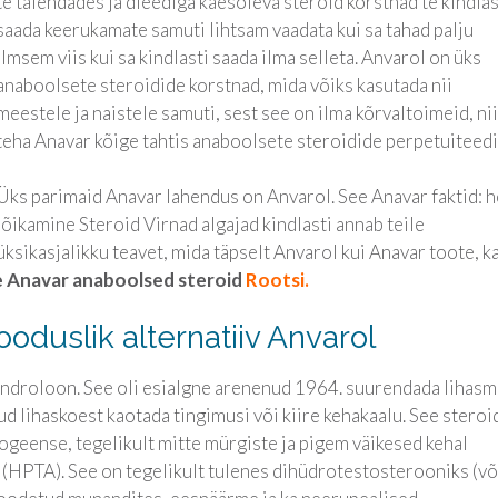
te täiendades ja dieediga käesoleva steroid korstnad te kindlas
saada keerukamate samuti lihtsam vaadata kui sa tahad palju
ilmsem viis kui sa kindlasti saada ilma selleta. Anvarol on üks
anaboolsete steroidide korstnad, mida võiks kasutada nii
meestele ja naistele samuti, sest see on ilma kõrvaltoimeid, nii
teha Anavar kõige tahtis anaboolsete steroidide perpetuiteedi
Üks parimaid Anavar lahendus on Anvarol. See Anavar faktid: 
lõikamine Steroid Virnad algajad kindlasti annab teile
üksikasjalikku teavet, mida täpselt Anvarol kui Anavar toote, k
ine Anavar anaboolsed steroid
Rootsi.
ooduslik alternatiiv Anvarol
androloon. See oli esialgne arenenud 1964. suurendada lihasm
d lihaskoest kaotada tingimusi või kiire kehakaalu. See steroi
ogeense, tegelikult mitte mürgiste ja pigem väikesed kehal
(HPTA). See on tegelikult tulenes dihüdrotestosterooniks (võ