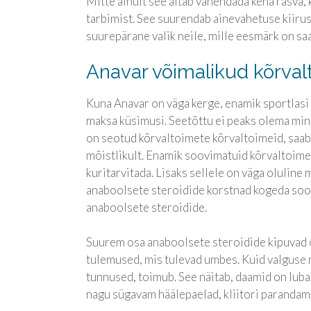
Mitte ainult see aitab vähendada keha rasva, k
tarbimist. See suurendab ainevahetuse kiiru
suurepärane valik neile, mille eesmärk on saa
Anavar võimalikud kõrval
Kuna Anavar on väga kerge, enamik sportlasi j
maksa küsimusi. Seetõttu ei peaks olema ming
on seotud kõrvaltoimete kõrvaltoimeid, saab tõ
mõistlikult. Enamik soovimatuid kõrvaltoime
kuritarvitada. Lisaks sellele on väga oluline 
anaboolsete steroidide korstnad kogeda soov
anaboolsete steroidide.
Suurem osa anaboolsete steroidide kipuvad o
tulemused, mis tulevad umbes. Kuid valguse mi
tunnused, toimub. See näitab, daamid on lub
nagu sügavam häälepaelad, kliitori parandami