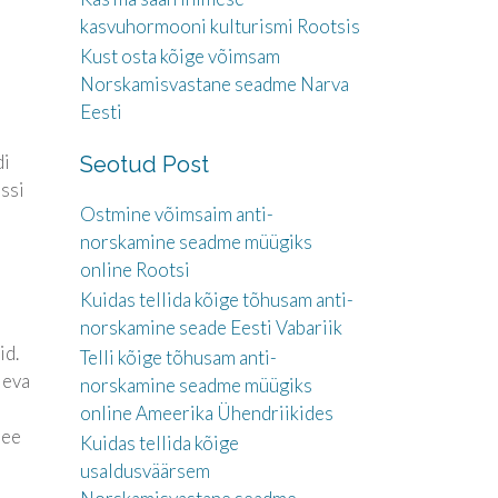
kasvuhormooni kulturismi Rootsis
Kust osta kõige võimsam
Norskamisvastane seadme Narva
Eesti
di
Seotud Post
ssi
Ostmine võimsaim anti-
norskamine seadme müügiks
online Rootsi
Kuidas tellida kõige tõhusam anti-
norskamine seade Eesti Vabariik
id.
Telli kõige tõhusam anti-
leva
norskamine seadme müügiks
online Ameerika Ühendriikides
See
Kuidas tellida kõige
usaldusväärsem