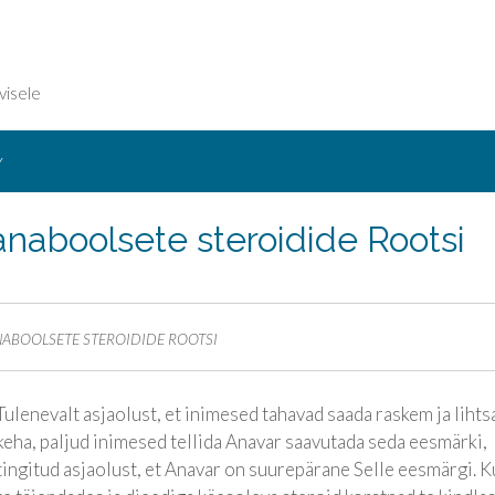
visele
Y
 anaboolsete steroidide Rootsi
ANABOOLSETE STEROIDIDE ROOTSI
Tulenevalt asjaolust, et inimesed tahavad saada raskem ja liht
keha, paljud inimesed tellida Anavar saavutada seda eesmärki,
tingitud asjaolust, et Anavar on suurepärane Selle eesmärgi. K