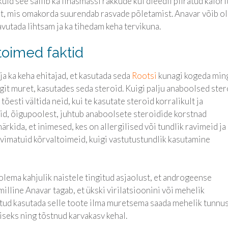
uid see säilib ka lihasmassi rakkude kui dieedil piiratud kalori
st, mis omakorda suurendab rasvade põletamist. Anavar võib ol
vutada lihtsam ja ka tihedam keha tervikuna.
toimed faktid
a ka keha ehitajad, et kasutada seda
Rootsi
kunagi kogeda min
it muret, kasutades seda steroid. Kuigi palju anaboolsed ster
esti vältida neid, kui te kasutate steroid korralikult ja
id, õigupoolest, juhtub anaboolsete steroidide korstnad
märkida, et inimesed, kes on allergilised või tundlik ravimeid ja
imatuid kõrvaltoimeid, kuigi vastutustundlik kasutamine
lema kahjulik naistele tingitud asjaolust, et androgeense
lline Anavar tagab, et ükski virilatsioonini või mehelik
atud kasutada selle toote ilma muretsema saada mehelik tunnu
seks ning tõstnud karvakasv kehal.