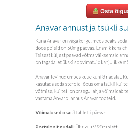
Osta õigu
Anavar annust ja tsükli s
Kuna Anavar on väga kerge, mees peaks seda
doos poisid on 50mg päevas. Enamik keha eh
Teisest küljest peavad võtma väiksemaid annu
on tagada, et ükski soovimatuid kahjulikke m
Anavar levinud umbes kuue kuni 8 nädalat. Kui
kasutada seda steroid lõpus oma tsükli kui t
võtmise, kui teil on praegu lahja võimaldab t
vastama Anvarol annus Anavar tooteid.
Võimalused osa:
3 tabletti päevas
Portsjonit pudeli:
Üks kuu V 90 tabletti