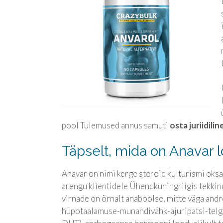
pool Tulemused annus samuti
osta juriidil
Täpselt, mida on Anavar l
Anavar on nimi kerge steroid kulturismi oks
arengu klientidele Ühendkuningriigis tekkinu
virnade on õrnalt anaboolse, mitte väga andr
hüpotaalamuse-munandivähk-ajuripatsi-telg 