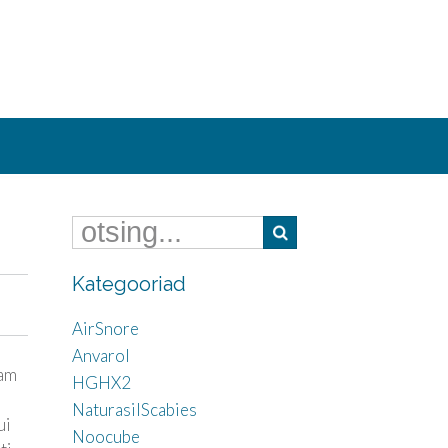
Kategooriad
AirSnore
Anvarol
sam
HGHX2
NaturasilScabies
ui
Noocube