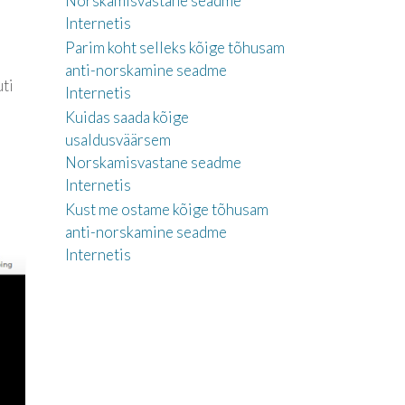
Norskamisvastane seadme
Internetis
Parim koht selleks kõige tõhusam
anti-norskamine seadme
ti
Internetis
Kuidas saada kõige
usaldusväärsem
Norskamisvastane seadme
Internetis
Kust me ostame kõige tõhusam
anti-norskamine seadme
Internetis