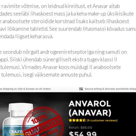
ravimite võtmise, on leidnud kinnitust, et Anavar aitab
dades seeläbi lihaskoest mass ja ka keha make-up üksikisikute
 anaboolsete steroidide korstnad lisaks kaitseb lihaskoest
vi lõikamine tabletid. See suurendab lihasmassi kõvadus samu
endada liigset keharasva.
ee seondub nõrgalt androgeeniretseptoriga ning samuti on
ppi. Siiski ühendab sünergiliselt ekstra tugev klassi II
tulemusi. Virnades Anavar koos muidugi II anaboolsete
 tulemusi, isegi väiksemate annuste puhul.