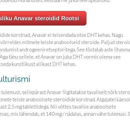
oodetud munandites, eesnäärme ja ka neerupealised.
sliku Anavar steroidid Rootsi
oidide korstnad, Anavar ei teisendada otse DHT kehas. Nagu
 võrreldes mitmete teiste anaboolseid steroide. Paljud steroi
ondumist androgeeniretseptoritega. See tõstatab aste lihasma
Aga tänu sellele, et Anavar on juba DHT vormis olema see
seda kunstlikust allikast DHT kehas.
lturismi
ulemust, sellepärast Anavar liigitatakse tavaliselt nõrk stero
tmete teiste anaboolsete steroidide korstnad. Algajatel käeso
rast 2,5 mg tablettidega. Nii võttes tavalise anaboolsete
evas, mis tähendab, et 140 mg / nädalas, annan vähe tulemusi. 