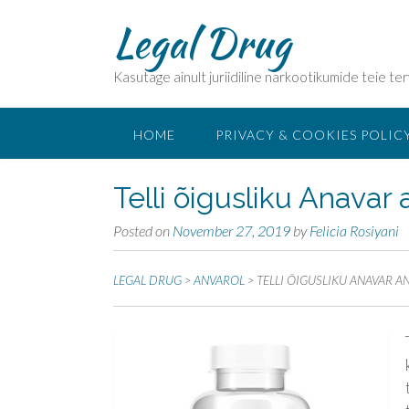
Legal Drug
Kasutage ainult juriidiline narkootikumide teie ter
HOME
PRIVACY & COOKIES POLIC
Telli õigusliku Anavar
Posted on
November 27, 2019
by
Felicia Rosiyani
LEGAL DRUG
>
ANVAROL
>
TELLI ÕIGUSLIKU ANAVAR 