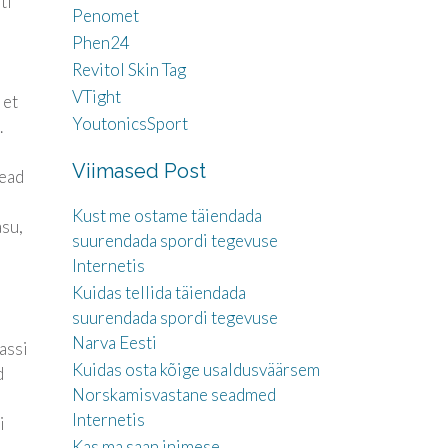
ti
Penomet
Phen24
Revitol Skin Tag
VTight
 et
YoutonicsSport
.
Viimased Post
head
Kust me ostame täiendada
asu,
suurendada spordi tegevuse
Internetis
Kuidas tellida täiendada
suurendada spordi tegevuse
Narva Eesti
assi
Kuidas osta kõige usaldusväärsem
d
Norskamisvastane seadmed
Internetis
i
Kas ma saan inimese