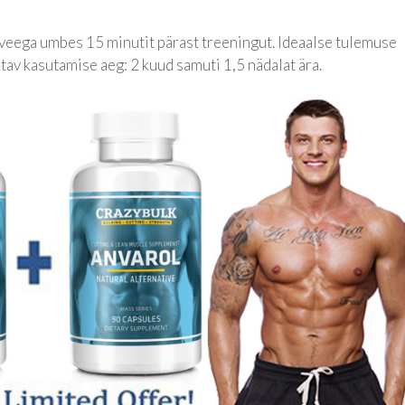
d veega umbes 15 minutit pärast treeningut. Ideaalse tulemuse
av kasutamise aeg: 2 kuud samuti 1,5 nädalat ära.