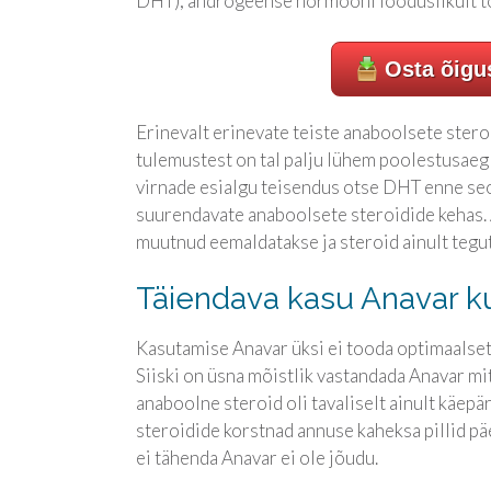
DHT), androgeense hormooni looduslikult t
Osta õigu
Erinevalt erinevate teiste anaboolsete ster
tulemustest on tal palju lühem poolestusaeg
virnade esialgu teisendus otse DHT enne se
suurendavate anaboolsete steroidide kehas. 
muutnud eemaldatakse ja steroid ainult tegut
Täiendava kasu Anavar ku
Kasutamise Anavar üksi ei tooda optimaalset t
Siiski on üsna mõistlik vastandada Anavar mi
anaboolne steroid oli tavaliselt ainult käepä
steroidide korstnad annuse kaheksa pillid pä
ei tähenda Anavar ei ole jõudu.