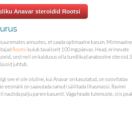
sliku Anavar steroidid Rootsi
uurus
 suuremates annustes, et saada optimaalne kasum. Minimaalne
itajad
Rootsi
kulub tavaliselt 100 mg päevas. Head, erinevate
seid, sest neil on kalduvus olla tundlikud anaboolne steroid. 
õjusid juhtub.
gi see ei ole oluline, kui Anavar on kasutatud, on soovitatav
eie eesmärk on saavutada samuti säilitada lihasmassi. Ravimi
eil nautida palju parem kasumit. Väga heade tulemuste, siis pea