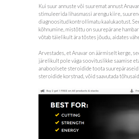
Kui suur annuste või suuremat annust Anavar 
stimuleerida lihasmassi arengu kiire, suuren
diagnoositud kontrollimatu kaalukaotust. See
kõhnumine, mistõttu on suurepärane hambara
võtab täielikult ära tõstes jõudu, aidates väh
Arvestades, et Anavar on äärmiselt kerge, s
järelikult pole väga soovituslikke saamise eta
anaboolsete steroidide toota suurepäraseid 
steroidide korstnad, võid saavutada tõhusaid