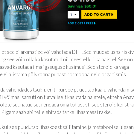
, et see ei aromatize või vahetada DHT. See muudab üsna riski
g see võib olla ka kasutatud nii meestel kui ka naistel. See on
saavad kasutada ilma igasuguse küsimusi. See steroid ka väga
 ei alistama põlvkonna puhast hormoonaineid organismis.
a vähendades tsükli, eriti kui see puudutab kaalu vähendamis
 nii võimas, samuti on turvaliselt kasutada naistele, et teha Ana
i olete suunatud suurendada oma tõhusust, see steroid korstn
s. Pigem saab abi teile ehitada tahke lihasmassi rakke.
, kui see puudutab lihaskoest säilitamine ja metaboolse ülesan