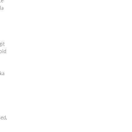
te
la
git
oid
 ka
sed,