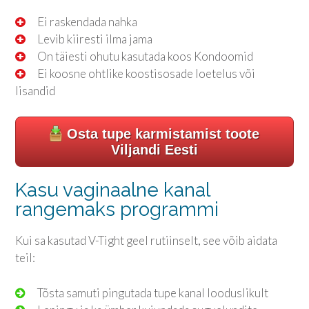
Ei raskendada nahka
Levib kiiresti ilma jama
On täiesti ohutu kasutada koos Kondoomid
Ei koosne ohtlike koostisosade loetelus või
lisandid
Osta tupe karmistamist toote
Viljandi Eesti
Kasu vaginaalne kanal
rangemaks programmi
Kui sa kasutad V-Tight geel rutiinselt, see võib aidata
teil:
Tõsta samuti pingutada tupe kanal looduslikult