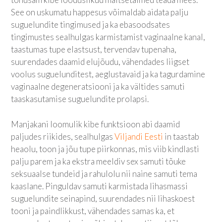
See on uskumatu happesus võimaldab aidata palju
suguelundite tingimused ja ka ebasoodsates
tingimustes sealhulgas karmistamist vaginaalne kanal,
taastumas tupe elastsust, tervendav tupenaha,
suurendades daamid elujõudu, vähendades liigset
voolus suguelunditest, aeglustavaid ja ka tagurdamine
vaginaalne degeneratsiooni ja ka vältides samuti
taaskasutamise suguelundite prolapsi.
Manjakani loomulik kibe funktsioon abi daamid
paljudes riikides, sealhulgas
Viljandi Eesti
in taastab
heaolu, toon ja jõu tupe piirkonnas, mis viib kindlasti
palju parem ja ka ekstra meeldiv sex samuti tõuke
seksuaalse tundeid ja rahulolu nii naine samuti tema
kaaslane. Pinguldav samuti karmistada lihasmassi
suguelundite seinapind, suurendades nii lihaskoest
tooni ja paindlikkust, vähendades samas ka, et