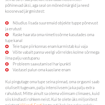
põhinevad üksi, aga seal on mõned märgid ja need
koosnevad järgmistest:
Nõudlus lisada suuremaid objekte tuppe põnevust
ja erutust
Raske haarata oma nimetissõrme kasutades oma
tupe kanal
Teie tupe piirkonnas enam karmistab kui vaja
Võite vabalt panna veelgi võrreldes kolme sõrmega
ilma palju vastupanu
Probleem saavutamisel haripunkti
Vastasel palun oma kaaslane enam
Kui pingutage oma tupe seina pinnad, oma orgasmi saab
oluliselt tugevam, palju intensiivsem ja ka palju extra
rahuldust. Mitte ainult sa olema võimsam climaxes, kuid
siis kindlasti rohkem neist. Kui te olete üks miljonitest