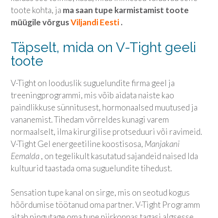
toote kohta, ja
ma saan tupe karmistamist toote
müügile võrgus
Viljandi Eesti
.
Täpselt, mida on V-Tight geeli
toote
V-Tight on looduslik suguelundite firma geel ja
treeningprogrammi, mis võib aidata naiste kao
paindlikkuse sünnitusest, hormonaalsed muutused ja
vananemist. Tihedam võrreldes kunagi varem
normaalselt, ilma kirurgilise protseduuri või ravimeid.
V-Tight Gel energeetiline koostisosa,
Manjakani
Eemalda
, on tegelikult kasutatud sajandeid naised Ida
kultuurid taastada oma suguelundite tihedust.
Sensation tupe kanal on sirge, mis on seotud kogus
hõõrdumise töötanud oma partner. V-Tight Programm
aitab pingutage oma tupe piirkonnas tagasi algsesse