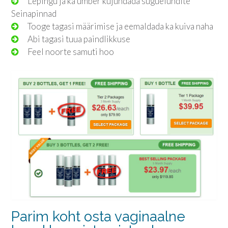
Lepingu ja ka ümber kujundada suguelundite
Seinapinnad
Tooge tagasi määrimise ja eemaldada ka kuiva naha
Abi tagasi tuua paindlikkuse
Feel noorte samuti hoo
Parim koht osta vaginaalne