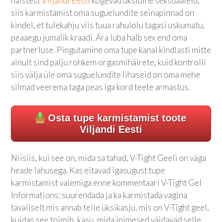
naistest
Viljandi Eesti
kogevad üksluine seksuaalelu,
siis karmistamist oma suguelundite seinapinnad on
kindel, et tulekahju viis tuua rahulolu tagasi uskumatu,
peaaegu jumalik kraadi. Ära luba halb sex end oma
partnerluse. Pingutamine oma tupe kanal kindlasti mitte
ainult sind palju rohkem orgasmihäirete, kuid kontrolli
siis välja üle oma suguelundite lihaseid on oma mehe
silmad veerema taga peas iga kord teete armastus.
Osta tupe karmistamist toote
Viljandi Eesti
Niisiis, kui see on, mida sa tahad, V-Tight Geeli on väga
heade lahusega. Kas eitavad igasugust tupe
karmistamist valemiga enne kommentaari V-Tight Gel
Informations: suurendada ja ka karmistada vagina
tavaliselt mis annab teile üksikasju, mis on V-Tight geel,
kuidas see toimib, kasu, mida inimesed väidavad selle