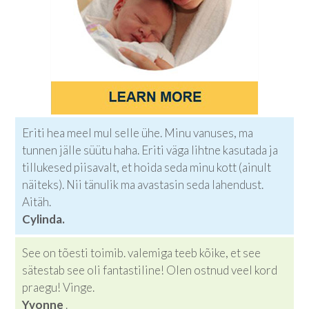
Eriti hea meel mul selle ühe. Minu vanuses, ma
tunnen jälle süütu haha. Eriti väga lihtne kasutada ja
tillukesed piisavalt, et hoida seda minu kott (ainult
näiteks). Nii tänulik ma avastasin seda lahendust.
Aitäh.
Cylinda.
See on tõesti toimib. valemiga teeb kõike, et see
sätestab see oli fantastiline! Olen ostnud veel kord
praegu! Vinge.
Yvonne
.