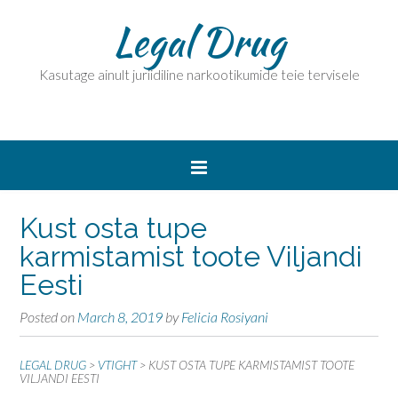
Legal Drug
Kasutage ainult juriidiline narkootikumide teie tervisele
Kust osta tupe
karmistamist toote Viljandi
Eesti
Posted on
March 8, 2019
by
Felicia Rosiyani
LEGAL DRUG
>
VTIGHT
>
KUST OSTA TUPE KARMISTAMIST TOOTE
VILJANDI EESTI