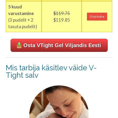
5 kuud
varustamine
$119.75
Osta kohe
(3 pudelit + 2
$119.85
tasuta pudelit)
Osta VTight Gel Viljandis Eesti
Mis tarbija käsitlev väide V-
Tight salv