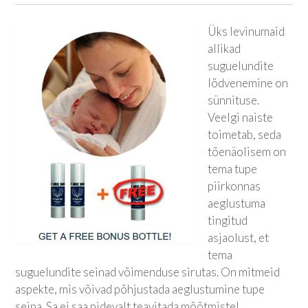
Üks levinumaid
allikad
suguelundite
lõdvenemine on
sünnituse.
Veelgi naiste
toimetab, seda
tõenäolisem on
tema tupe
piirkonnas
aeglustuma
tingitud
asjaolust, et
tema
suguelundite seinad võimenduse sirutas. On mitmeid
aspekte, mis võivad põhjustada aeglustumine tupe
seina. Sa ei saa pidevalt teavitada mõõtmistel