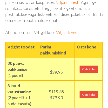
piirkonnas lotion kauplustes
Viljandi Eesti.
Aga ärge
rõhutada, kui ostetud tegija, v-tihe geel kindlasti
postitatakse väga diskreetne, üldised paketi, et säilitada
oma eraelu puutumatuse ohutu.
Allpool on määr V-Tight koor
Viljandi Eesti
:
Vtight toodet
Parim
Osta kohe
pakkumishind
30 päeva
pakkumise
Osta kohe
$39.95
(1 pudel)
3 kuud
varustamine
$119.85
Osta kohe
(2 pudelit + 1
$79.90
pudel tasuta)