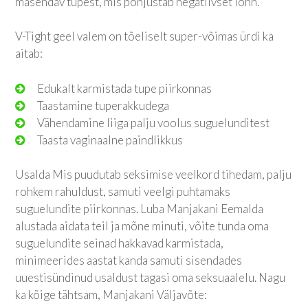
masendav tupest, mis põhjustab negatiivset lõhn.
V-Tight geel valem on tõeliselt super-võimas ürdi ka
aitab:
Edukalt karmistada tupe piirkonnas
Taastamine tuperakkudega
Vähendamine liiga palju voolus suguelunditest
Taasta vaginaalne paindlikkus
Usalda Mis puudutab seksimise veelkord tihedam, palju
rohkem rahuldust, samuti veelgi puhtamaks
suguelundite piirkonnas. Luba Manjakani Eemalda
alustada aidata teil ja mõne minuti, võite tunda oma
suguelundite seinad hakkavad karmistada,
minimeerides aastat kanda samuti sisendades
uuestisündinud usaldust tagasi oma seksuaalelu. Nagu
ka kõige tähtsam, Manjakani Väljavõte: