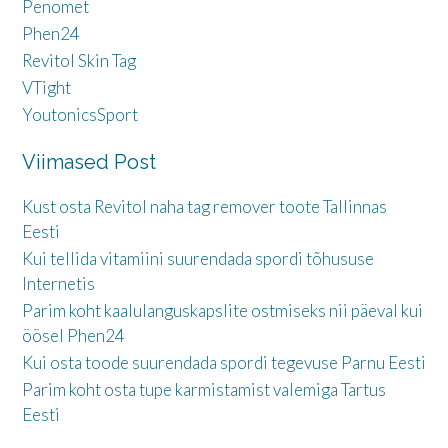
Penomet
Phen24
Revitol Skin Tag
VTight
YoutonicsSport
Viimased Post
Kust osta Revitol naha tag remover toote Tallinnas
Eesti
Kui tellida vitamiini suurendada spordi tõhususe
Internetis
Parim koht kaalulanguskapslite ostmiseks nii päeval kui
öösel Phen24
Kui osta toode suurendada spordi tegevuse Parnu Eesti
Parim koht osta tupe karmistamist valemiga Tartus
Eesti