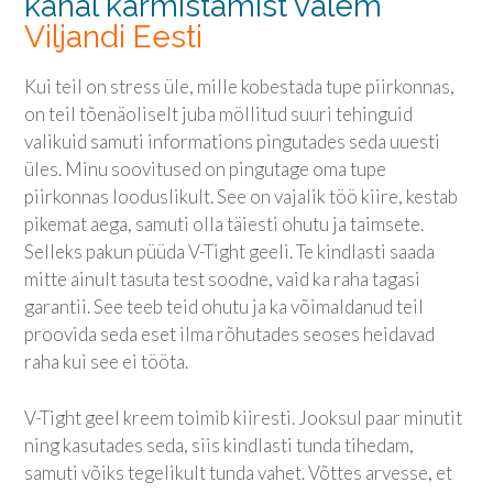
kanal karmistamist valem
Viljandi Eesti
Kui teil on stress üle, mille kobestada tupe piirkonnas,
on teil tõenäoliselt juba möllitud suuri tehinguid
valikuid samuti informations pingutades seda uuesti
üles. Minu soovitused on pingutage oma tupe
piirkonnas looduslikult. See on vajalik töö kiire, kestab
pikemat aega, samuti olla täiesti ohutu ja taimsete.
Selleks pakun püüda V-Tight geeli. Te kindlasti saada
mitte ainult tasuta test soodne, vaid ka raha tagasi
garantii. See teeb teid ohutu ja ka võimaldanud teil
proovida seda eset ilma rõhutades seoses heidavad
raha kui see ei tööta.
V-Tight geel kreem toimib kiiresti. Jooksul paar minutit
ning kasutades seda, siis kindlasti tunda tihedam,
samuti võiks tegelikult tunda vahet. Võttes arvesse, et