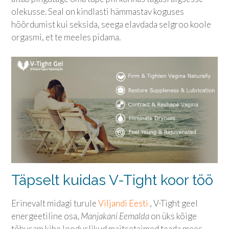
olekusse. Seal on kindlasti hämmastav koguses
hõõrdumist kui seksida, seega elavdada selgroo koole
orgasmi, et te meeles pidama.
Täpselt kuidas V-Tight koor töö
Erinevalt midagi turule
Viljandi Eesti
, V-Tight geel
energeetiline osa,
Manjakani Eemalda
on üks kõige
tõhusam kibe looduslikud maitsetaimed teada mees.