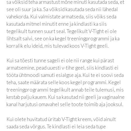
sa võiksid teha armastust mõne minuti kasutada seda, et
see oli suur ja ka. Sa võiksid kasutada seda nii lähedal
vahekorda. Kui valmistate armatseda, siis võiks seda
kasutada mitmel minutit enne ja kindlasti ka siis
tegelikult tunnen suurt seal. Tegelikult V-Tight ei ole
lihtsalt salvi, see on ka kegel treeningprogrammi ja ka
korralik elu ideid, mis tulevad koos V-Tight geeli.
Kui sa tõesti tunne sageli ei ole nii range kui pärast
armatsemine, pead uuesti v-tihe geel, siis kindlasti ei
tööta ühtmoodi samuti esialgse aja. Kui te ei soovi seda
teha, saate määrata selle koos kegel programmi. Kegel
treeningprogrammi tegelikult annab teile tulemusi, mis
kestab palju kauem. Kui sa kasutad nii geeli ja vaginaalne
kanal harjutusi omavahel selle toote toimib aja jooksul.
Kui olete huvitatud üritab V-Tight kreem, võid ainult
saada seda võrgus. Te kindlasti ei leia seda tupe